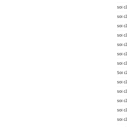
soi c
soi c
soi c
soi c
soi c
soi c
soi c
Soi 
soi c
soi c
soi c
soi c
soi c