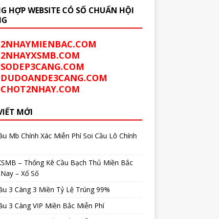
G HỢP WEBSITE CÓ SỐ CHUẨN HỘI
NG
2NHAYMIENBAC.COM
2NHAYXSMB.COM
SODEP3CANG.COM
DUDOANDE3CANG.COM
CHOT2NHAY.COM
VIẾT MỚI
ầu Mb Chính Xác Miễn Phí Soi Cầu Lô Chính
XSMB – Thống Kê Cầu Bạch Thủ Miền Bắc
Nay – Xổ Số
ầu 3 Càng 3 Miền Tỷ Lệ Trúng 99%
ầu 3 Càng VIP Miền Bắc Miễn Phí