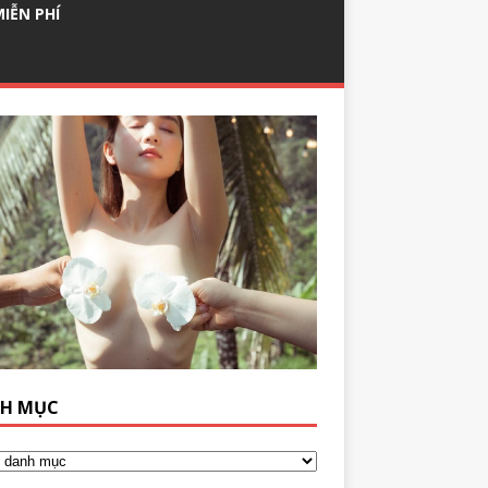
IỄN PHÍ
H MỤC