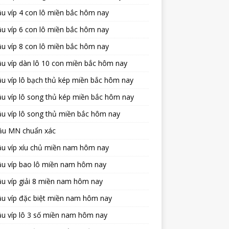
ầu víp 4 con lô miền bắc hôm nay
ầu víp 6 con lô miền bắc hôm nay
ầu víp 8 con lô miền bắc hôm nay
ầu víp dàn lô 10 con miền bắc hôm nay
ầu víp lô bạch thủ kép miền bắc hôm nay
ầu víp lô song thủ kép miền bắc hôm nay
ầu víp lô song thủ miền bắc hôm nay
cầu MN chuẩn xác
ầu víp xíu chủ miền nam hôm nay
ầu víp bao lô miền nam hôm nay
ầu víp giải 8 miền nam hôm nay
ầu víp đặc biệt miền nam hôm nay
ầu víp lô 3 số miền nam hôm nay