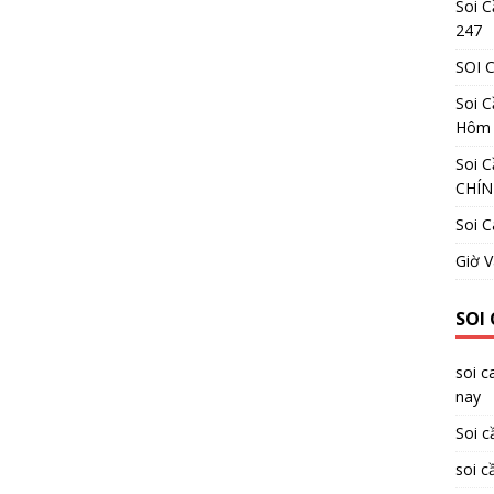
Soi C
247
SOI 
Soi 
Hôm 
Soi C
CHÍN
Soi 
Giờ 
SOI
soi c
nay
Soi 
soi c