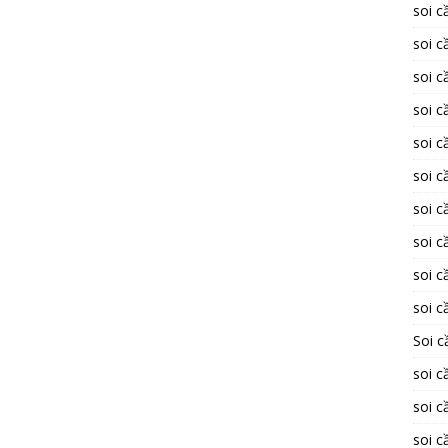
soi c
soi c
soi c
soi c
soi c
soi c
soi c
soi c
soi c
soi c
Soi c
soi c
soi c
soi c