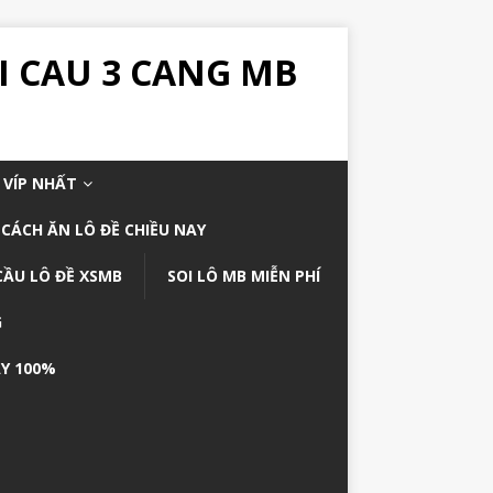
I CAU 3 CANG MB
 VÍP NHẤT
CÁCH ĂN LÔ ĐỀ CHIỀU NAY
CẦU LÔ ĐỀ XSMB
SOI LÔ MB MIỄN PHÍ
G
AY 100%