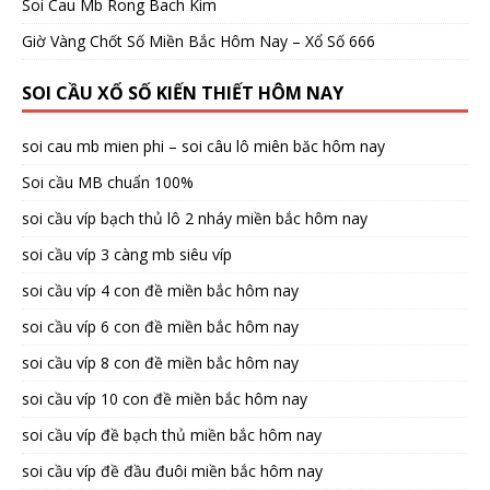
Soi Cau Mb Rong Bach Kim
Giờ Vàng Chốt Số Miền Bắc Hôm Nay – Xổ Số 666
SOI CẦU XỔ SỐ KIẾN THIẾT HÔM NAY
soi cau mb mien phi – soi câu lô miên băc hôm nay
Soi cầu MB chuẩn 100%
soi cầu víp bạch thủ lô 2 nháy miền bắc hôm nay
soi cầu víp 3 càng mb siêu víp
soi cầu víp 4 con đề miền bắc hôm nay
soi cầu víp 6 con đề miền bắc hôm nay
soi cầu víp 8 con đề miền bắc hôm nay
soi cầu víp 10 con đề miền bắc hôm nay
soi cầu víp đề bạch thủ miền bắc hôm nay
soi cầu víp đề đầu đuôi miền bắc hôm nay