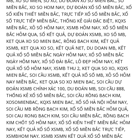
MB, XỔ SỐ MIỀN, SỐ XO, DU ĐOAN XO SO MIEN BAC, SỐ
MIỀN BẮC, XO SO HOM NAY, DỰ ĐOÁN XỔ SỐ MIỀN BẮC, XỔ
SỐ KIẾN THIẾT MIỀN BẮC, TRỰC TIẾP XỔ SỐ MIỀN BẮC, XỔ
SỐ TRỰC TIẾP MIỀN BẮC, THỐNG KÊ GIẢI ĐẶC BIỆT, KQXS
MIỀN BẮC, XÔ SỐ HÔM NAY, XSMB HÔM NAY, XỔ SỐ MIỀN
BẮC HÔM QUA, SỔ KẾT QUẢ, DỰ ĐOÁN XSMB, XO SỐ MB,
KET QUA XO SO MIEN BAC, RÔNG BACH KIM, KẾT QUẢ
XSMB, KET QUA XO SO, KẾT QUẢ NET, DU DOAN MB, KẾT
QUẢ XỔ SỐ MIỀN BẮC NGÀY HÔM NAY, XỔ SỐ MIỀN BẮC
NGÀY HÔM NAY, XỔ SỐ ĐÀI BẮC, LÔ ĐẸP HÔM NAY, KẾT
QUẢ XỔ SỐ HÔM NAY, XSMB THU 2, KET QUA SO XO, KQXS
MIEN BẮC, SOI CẦU XSMB, KẾT QUẢ XỔ SỐ MB, XÔ SỐ HÔM
NAY MIỀN BẮC, KET QUA SO XO MIEN BAC, SOI CẦU DỰ
ĐOÁN XSMB CHÍNH XÁC 100, DU ĐOÁN MB, SOI CẦU 888,
THỐNG KÊ XỔ SỐ MIỀN BẮC, SOI CẦU RỒNG BẠCH KIM,
XOSOMIENBAC, KQXS MIEN BAC, XỔ SỐ HÀ NỘI HÔM NAY,
SOI CẦU MB RỒNG BẠCH KIM, XỔ SỐ MIỀN BẮC HÔM QUẢ,
SOI CAU RONG BẠCH KIM, SOI CẦU MIỀN BẮC, RỒNG BẠCH
KIM CHỐT SỐ HÔM NAY, XỔ SỐ KIẾN THIẾT MIỀN BẮC HÔM
NAY, KẾT QUẢ XỔ SỐ XSMB, XỔ SỐ MIỀN BẮC TRỰC TIẾP,
XSMBHOM NAY, XSMB XSMN KẾT QUẢ XỔ SỐ MIỀN BẮC