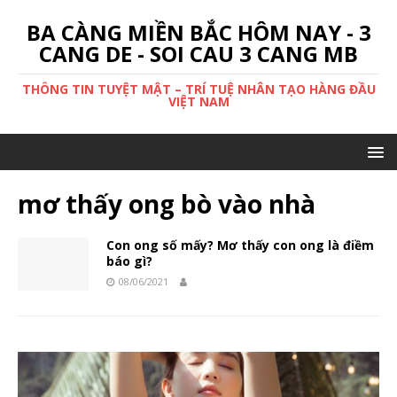
BA CÀNG MIỀN BẮC HÔM NAY - 3
CANG DE - SOI CAU 3 CANG MB
THÔNG TIN TUYỆT MẬT – TRÍ TUỆ NHÂN TẠO HÀNG ĐẦU
VIỆT NAM
mơ thấy ong bò vào nhà
Con ong số mấy? Mơ thấy con ong là điềm
báo gì?
08/06/2021