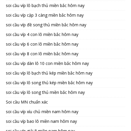
soi cầu víp lô bạch thủ miền bắc hôm nay
soi cầu víp cặp 3 càng miền bắc hôm nay
soi cầu víp đề song thủ miền bắc hôm nay
soi cầu víp 4 con lô miền bắc hôm nay
soi cầu víp 6 con lô miền bắc hôm nay
soi cầu víp 8 con lô miền bắc hôm nay
soi cầu víp dàn lô 10 con miền bắc hôm nay
soi cầu víp lô bạch thủ kép miền bắc hôm nay
soi cầu víp lô song thủ kép miền bắc hôm nay
soi cầu víp lô song thủ miền bắc hôm nay
Soi cầu MN chuẩn xác
soi cầu víp xíu chủ miền nam hôm nay
soi cầu víp bao lô miền nam hôm nay
soi cầu víp giải 8 miền nam hôm nay