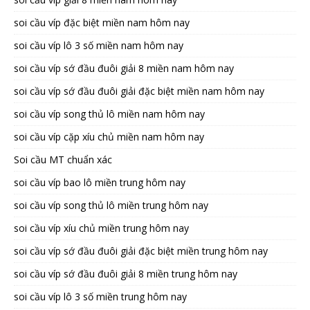
soi cầu víp đặc biệt miền nam hôm nay
soi cầu víp lô 3 số miền nam hôm nay
soi cầu víp sớ đầu đuôi giải 8 miền nam hôm nay
soi cầu víp sớ đầu đuôi giải đặc biệt miền nam hôm nay
soi cầu víp song thủ lô miền nam hôm nay
soi cầu víp cặp xíu chủ miền nam hôm nay
Soi cầu MT chuẩn xác
soi cầu víp bao lô miền trung hôm nay
soi cầu víp song thủ lô miền trung hôm nay
soi cầu víp xíu chủ miền trung hôm nay
soi cầu víp sớ đầu đuôi giải đặc biệt miền trung hôm nay
soi cầu víp sớ đầu đuôi giải 8 miền trung hôm nay
soi cầu víp lô 3 số miền trung hôm nay