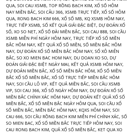
QUA, SOI CAU XSMB, TOP RỒNG BẠCH KIM, XỔ SỐ HÔM
NAY MIỀN BẮC, SOI CÂU 366, XSMB TRỰC TIẾP, XỔ SỐ HÔM
QUA, RONG BACH KIM 666, XỔ SỐ MB, KQ XSMB HÔM NAY,
TRỰC TIẾP XSMB, SỐ KẾT QUẢ GIẢI ĐẶC BIỆT, DỰ ĐOÁN XỔ
SỐ, XO SO NET, XỔ SỐ ĐÀI MIỀN BẮC, SOI CAU 888, SOI CẦU
XSMB MIỄN PHÍ NGÀY HÔM NAY, TRỰC TIẾP XỔ SỐ MIỀN
BẮC HÔM NAY, KẾT QUẢ XỔ SỐ MIỀN, SỐ MIỀN BẮC HÔM
NAY, DỰ ĐOÁN XỔ SỐ MIỀN BẮC HÔM NAY, SỔ XÔ MIÊN
BẮC, SO XO MIEN BAC HOM NAY, DU DOAN XO SO, DỰ
ĐOÁN GIẢI ĐẶC BIỆT NGÀY MAI, KẾT QUẢ XSMB HÔM NAY,
DỰ ĐOÁN MIỀN BẮC, XỔ SỐ MIỀN BẮC HÔM, XỔ SỐ MIỀN
BẮC XỔ SỐ MIỀN BẮC, XỔ SỐ TRỰC TIẾP MIỀN BẮC HÔM
NAY, SOI CẦU LÔ VIP, KẾT QUẢ MIỀN BẮC, SOI CẦU XSMB
VIP, SOI CAU 366, XỔ SỐ NGÀY HÔM NAY, DỰ ĐOÁN XỔ SỐ
MIỀN BẮC CHÍNH XÁC HÔM NAY, DỰ ĐOÁN KẾT QUẢ XỔ SỐ
MIỀN BẮC, XỔ SỐ MIỀN BẮC NGÀY HÔM QUA, SOI CẦU XỔ
SỐ MIỀN BẮC, MIỀN BẮC HÔM NAY, KQXS HÔM NAY, SOI
CAU 666, SOI CẦU RỒNG BẠCH KIM MIỄN PHÍ CHÍNH XÁC, SỐ
SO MIEN BAC, XỔ SỐ MIỀN BẮC TRỰC TIẾP HÔM NAY, SOI
CAU RONG BACH KIM, QUẢ XỔ SỐ MIỀN BẮC, KET QUA XO