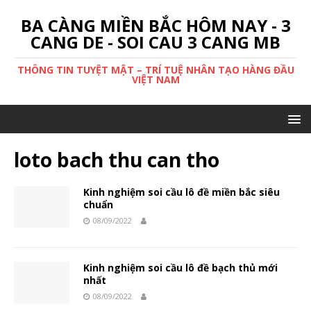
BA CÀNG MIỀN BẮC HÔM NAY - 3
CANG DE - SOI CAU 3 CANG MB
THÔNG TIN TUYỆT MẬT – TRÍ TUỆ NHÂN TẠO HÀNG ĐẦU
VIỆT NAM
loto bach thu can tho
Kinh nghiệm soi cầu lô đề miền bắc siêu
chuẩn
08/09/2022
Kinh nghiệm soi cầu lô đề bạch thủ mới
nhất
08/09/2022