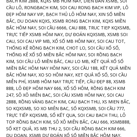
BẠCH KIM 2888, KQXS MB HOM NAY, DIỄN ĐÀN XSMB, SOI
CẦU LÔ, RONGBACH KIM, SOI CAU RONG BACH KIM VIP, LÔ
ĐẸP HÔM NAY VIP, BẠCH THỦ LÔ HÔM NAY, XIN SỐ MIỀN
BẮC, DU DOAN KQXS, XSMB RONG BACH KIM, KQXS MIỀN
BẮC HÔM NAY, SOI CẦU 6666, CAU 888, TRUC TIEP KQXSMB,
TRỰC TIẾP XSMB HÔM NAY, DỰ ĐOÁN KQXSMB, XSMB SOI
CAU, SOI CAU VIP MB, XỔ SỐ MB HÔM NAY, SOI CAU TOT,
THỐNG KÊ RỒNG BẠCH KIM, CHOT LO, SOI CẦU XỔ SỐ,
THỐNG KÊ XỔ SỐ MIỀN BẮC HÔM NAY, SOI RỒNG BẠCH
KIM, SOI CẦU LÔ MIỀN BẮC, CAU LO MB, KẾT QUẢ XỔ SỐ
MIỀN BẮC HÔM NAY HÔM NAY, SOI CẦU 188, KẾT QUẢ MIỀN
BẮC HÔM NAY, XO SO HÔM NAY, KET QUẢ XỔ SỐ, SOI CẦU
MIỄN PHÍ, XSMB HÔM NAY TRỰC TIẾP, CẦU ĐẸP 88, XSMB
888, LÔ ĐẸP HÔM NAY 666, XỔ SỐ HÔM, RỒNG BẠCH KIM
247, SÔ XÔ MIÊN BAC, SOI CẦU XSMB HÔM NAY, SOI CAU
2888, RỒNG VÀNG BẠCH KIM, CAU BACH THU, XS MIEN BẮC,
SO KQXSMB, SO XO MIÊN BAC, SỐ KQXSMB, SOI CẦU 777,
TRỰC TIẾP KQXSMB, SỔ KẾT QUA, SOI CAU BACH THU, LÔ
TOP RỒNG BẠCH KIM, SÔ XÔ MIÊN BẮC, CAU 666, XSMB888,
SỔ KET QUẢ, XS MB THU 2, SOI CẦU RỒNG BẠCH KIM 666,
DU DOAN, XSMB DỰ ĐOÁN XỔ SỐ MIỀN BẮC HÔM NAY,