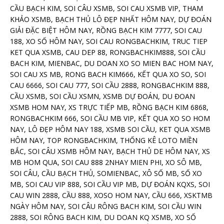
CẦU BẠCH KIM, SOI CÂU XSMB, SOI CAU XSMB VIP, THAM
KHẢO XSMB, BẠCH THỦ LÔ ĐẸP NHẤT HÔM NAY, DỰ ĐOÁN
GIẢI ĐẶC BIỆT HÔM NAY, RỒNG BẠCH KIM 7777, SOI CAU
188, XO SỐ HÔM NAY, SOI CAU RONGBACHKIM, TRUC TIEP
KET QUA XSMB, CAU DEP 88, RONGBACHKIM888, SOI CẦU
BACH KIM, MIENBAC, DU DOAN XO SO MIEN BAC HOM NAY,
SOI CAU XS MB, RONG BACH KIM666, KẾT QUA XO SO, SOI
CAU 6666, SOI CAU 777, SOI CẦU 2888, RONGBACHKIM 888,
CẦU XSMB, SOI CẦU XSMN, XSMB DỰ ĐOÁN, DU ĐOAN
XSMB HOM NAY, XS TRỰC TIẾP MB, RỒNG BẠCH KIM 6868,
RONGBACHKIM 666, SOI CẦU MB VIP, KẾT QUA XO SO HOM
NAY, LÔ ĐẸP HÔM NAY 188, XSMB SOI CẦU, KET QUA XSMB
HÔM NAY, TOP RONGBACHKIM, THỐNG KÊ LOTO MIỀN
BẮC, SOI CÂU XSMB HÔM NAY, BẠCH THỦ DE HÔM NAY, XS
MB HOM QUA, SOI CAU 888 2NHAY MIEN PHI, XO SÔ MB,
SOI CÂU, CẦU BẠCH THỦ, SOMIENBAC, XÔ SỐ MB, SỐ XO
MB, SOI CAU VIP 888, SOI CẦU VIP MB, DỰ ĐOÁN KQXS, SOI
CAU WIN 2888, CẦU 888, XOSO HOM NAY, CẦU 666, XSKTMB
NGÀY HÔM NAY, SOI CÂU RÔNG BACH KIM, SOI CẦU WIN
2888, SOI RÔNG BACH KIM, DU DOAN KQ XSMB, XO SỐ