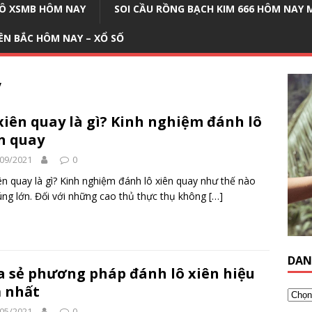
 LÔ XSMB HÔM NAY
SOI CẦU RỒNG BẠCH KIM 666 HÔM NAY M
ỀN BẮC HÔM NAY – XỔ SỐ
y
xiên quay là gì? Kinh nghiệm đánh lô
n quay
09/2021
0
ên quay là gì? Kinh nghiệm đánh lô xiên quay như thế nào
úng lớn. Đối với những cao thủ thực thụ không
[…]
DAN
a sẻ phương pháp đánh lô xiên hiệu
 nhất
05/2021
0