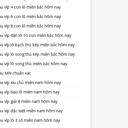
ầu víp 4 con lô miền bắc hôm nay
ầu víp 6 con lô miền bắc hôm nay
ầu víp 8 con lô miền bắc hôm nay
ầu víp dàn lô 10 con miền bắc hôm nay
ầu víp lô bạch thủ kép miền bắc hôm nay
ầu víp lô song thủ kép miền bắc hôm nay
ầu víp lô song thủ miền bắc hôm nay
cầu MN chuẩn xác
ầu víp xíu chủ miền nam hôm nay
ầu víp bao lô miền nam hôm nay
ầu víp giải 8 miền nam hôm nay
ầu víp đặc biệt miền nam hôm nay
ầu víp lô 3 số miền nam hôm nay