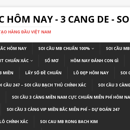
 HÔM NAY - 3 CANG DE - SO
TẠO HÀNG ĐẦU VIỆT NAM
 BĂC HÔM NAY
SOI CẦU MB CHUẨN 100%
SOI CẦU MB
MT CHUẨN XÁC
SỔ MƠ
HÔM NAY ĐÁNH CON GÌ
3 MIỀN
LẤY SỐ ĐỀ CHUẨN
LÔ ĐẸP HÔM NAY
SOI 
OI CẦU 247 – SOI CẦU BẠCH THỦ CHÍNH XÁC
SOI CẦU 3 CÀN
SOI CẦU 3 CÀNG MIỀN NAM CỰC CHUẨN MIỄN PHÍ HÔM N
SOI CẦU 3 CÀNG VIP MIỀN BẮC MIỄN PHÍ – DỰ ĐOÁN 247
 LÔ CHÍNH XÁC
SOI CAU MB RONG BACH KIM