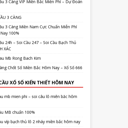
ầu 3 Càng VIP Miền Bắc Miễn Phí – Dự Đoán
CẦU 3 CÀNG
Cầu 3 Càng Miền Nam Cực Chuẩn Miễn Phí
Nay 100%
ầu 24h – Soi Cầu 247 – Soi Cầu Bạch Thủ
H XÁC
Cau Mb Rong Bach Kim
Vàng Chốt Số Miền Bắc Hôm Nay – Xổ Số 666
 CẦU XỔ SỐ KIẾN THIẾT HÔM NAY
au mb mien phi – soi câu lô miên băc hôm
cầu MB chuẩn 100%
ầu víp bạch thủ lô 2 nháy miền bắc hôm nay