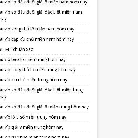
ầu víp sớ đầu đuôi giải 8 miền nam hôm nay
ầu víp sớ đầu đuôi giải đặc biệt miền nam
nay
ầu víp song thủ lô miền nam hôm nay
ầu víp cặp xíu chủ miền nam hôm nay
cầu MT chuẩn xác
ầu víp bao lô miền trung hôm nay
ầu víp song thủ lô miền trung hôm nay
ầu víp xíu chủ miền trung hôm nay
ầu víp sớ đầu đuôi giải đặc biệt miền trung
nay
ầu víp sớ đầu đuôi giải 8 miền trung hôm nay
ầu víp lô 3 số miền trung hôm nay
ầu víp giải 8 miền trung hôm nay
ầu víp đặc biệt miền trung hôm nay