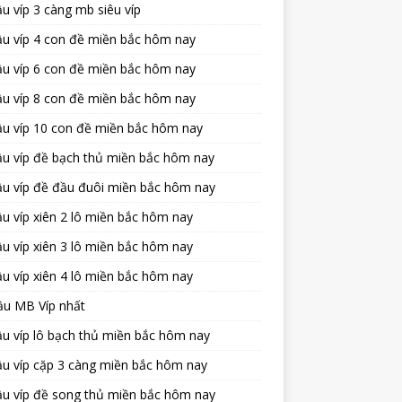
ầu víp 3 càng mb siêu víp
ầu víp 4 con đề miền bắc hôm nay
ầu víp 6 con đề miền bắc hôm nay
ầu víp 8 con đề miền bắc hôm nay
ầu víp 10 con đề miền bắc hôm nay
ầu víp đề bạch thủ miền bắc hôm nay
ầu víp đề đầu đuôi miền bắc hôm nay
ầu víp xiên 2 lô miền bắc hôm nay
ầu víp xiên 3 lô miền bắc hôm nay
ầu víp xiên 4 lô miền bắc hôm nay
ầu MB Víp nhất
ầu víp lô bạch thủ miền bắc hôm nay
ầu víp cặp 3 càng miền bắc hôm nay
ầu víp đề song thủ miền bắc hôm nay