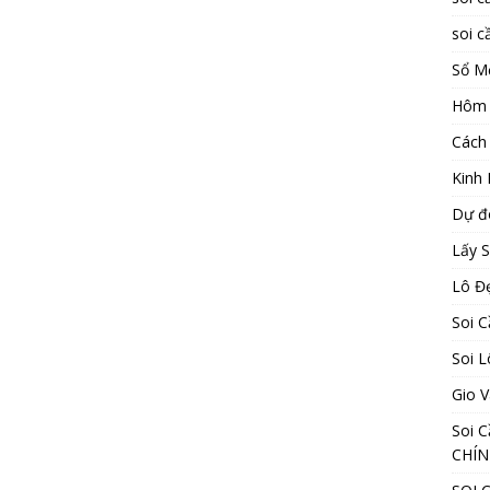
soi c
Sổ M
Hôm 
Cách
Kinh
Dự đ
Lấy 
Lô Đ
Soi 
Soi 
Gio 
Soi C
CHÍN