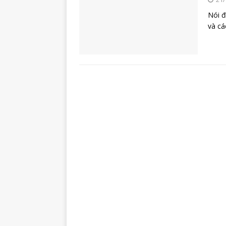
Nói đ
và cá