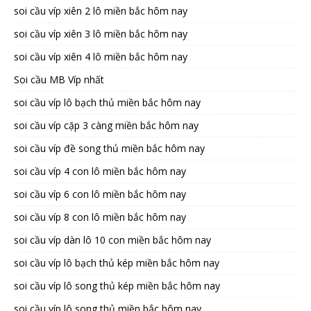
soi cầu víp xiên 2 lô miền bắc hôm nay
soi cầu víp xiên 3 lô miền bắc hôm nay
soi cầu víp xiên 4 lô miền bắc hôm nay
Soi cầu MB Víp nhất
soi cầu víp lô bạch thủ miền bắc hôm nay
soi cầu víp cặp 3 càng miền bắc hôm nay
soi cầu víp đề song thủ miền bắc hôm nay
soi cầu víp 4 con lô miền bắc hôm nay
soi cầu víp 6 con lô miền bắc hôm nay
soi cầu víp 8 con lô miền bắc hôm nay
soi cầu víp dàn lô 10 con miền bắc hôm nay
soi cầu víp lô bạch thủ kép miền bắc hôm nay
soi cầu víp lô song thủ kép miền bắc hôm nay
soi cầu víp lô song thủ miền bắc hôm nay