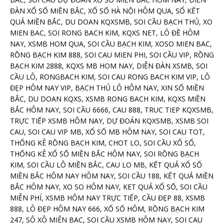
ĐÀN XỔ SỐ MIỀN BẮC, XỔ SỐ HÀ NỘI HÔM QUA, SỔ KẾT
QUẢ MIỀN BẮC, DU DOAN KQXSMB, SOI CẦU BẠCH THỦ, XO
MIEN BAC, SOI RONG BACH KIM, KQXS NET, LÔ ĐỀ HÔM
NAY, XSMB HOM QUA, SOI CẦU BẠCH KIM, XOSO MIEN BAC,
RỒNG BẠCH KIM 888, SOI CAU MIEN PHI, SOI CẦU VIP, RỒNG
BẠCH KIM 2888, KQXS MB HOM NAY, DIỄN ĐÀN XSMB, SOI
CẦU LÔ, RONGBACH KIM, SOI CAU RONG BACH KIM VIP, LÔ
ĐẸP HÔM NAY VIP, BẠCH THỦ LÔ HÔM NAY, XIN SỐ MIỀN
BẮC, DU DOAN KQXS, XSMB RONG BACH KIM, KQXS MIỀN
BẮC HÔM NAY, SOI CẦU 6666, CAU 888, TRUC TIEP KQXSMB,
TRỰC TIẾP XSMB HÔM NAY, DỰ ĐOÁN KQXSMB, XSMB SOI
CAU, SOI CAU VIP MB, XỔ SỐ MB HÔM NAY, SOI CAU TOT,
THỐNG KÊ RỒNG BẠCH KIM, CHOT LO, SOI CẦU XỔ SỐ,
THỐNG KÊ XỔ SỐ MIỀN BẮC HÔM NAY, SOI RỒNG BẠCH
KIM, SOI CẦU LÔ MIỀN BẮC, CAU LO MB, KẾT QUẢ XỔ SỐ
MIỀN BẮC HÔM NAY HÔM NAY, SOI CẦU 188, KẾT QUẢ MIỀN
BẮC HÔM NAY, XO SO HÔM NAY, KET QUẢ XỔ SỐ, SOI CẦU
MIỄN PHÍ, XSMB HÔM NAY TRỰC TIẾP, CẦU ĐẸP 88, XSMB
888, LÔ ĐẸP HÔM NAY 666, XỔ SỐ HÔM, RỒNG BẠCH KIM
247, SÔ XÔ MIÊN BAC, SOI CẦU XSMB HÔM NAY, SOI CAU