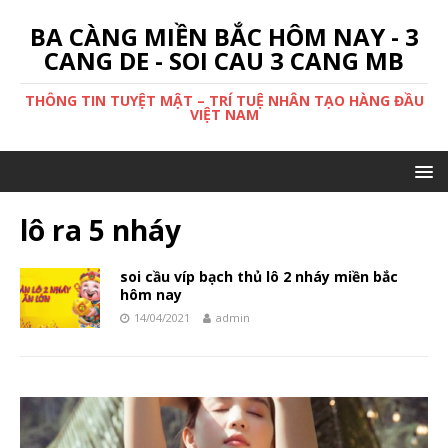
BA CÀNG MIỀN BẮC HÔM NAY - 3
CANG DE - SOI CAU 3 CANG MB
THÔNG TIN TUYỆT MẬT – TRÍ TUỆ NHÂN TẠO HÀNG ĐẦU
VIỆT NAM
lô ra 5 nháy
soi cầu víp bạch thủ lô 2 nháy miền bắc
hôm nay
14/04/2021
admin