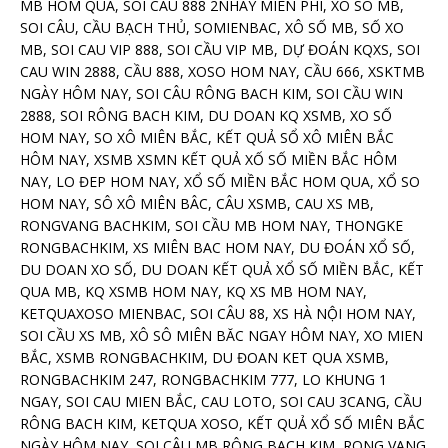
MB HOM QUA, SOI CAU 888 2NHAY MIEN PHI, XO SÔ MB,
SOI CÂU, CẦU BẠCH THỦ, SOMIENBAC, XÔ SỐ MB, SỐ XO
MB, SOI CAU VIP 888, SOI CẦU VIP MB, DỰ ĐOÁN KQXS, SOI
CAU WIN 2888, CẦU 888, XOSO HOM NAY, CẦU 666, XSKTMB
NGÀY HÔM NAY, SOI CÂU RÔNG BACH KIM, SOI CẦU WIN
2888, SOI RÔNG BACH KIM, DU DOAN KQ XSMB, XO SỐ
HOM NAY, SO XÔ MIÊN BẮC, KẾT QUẢ SỔ XÔ MIÊN BẮC
HÔM NAY, XSMB XSMN KẾT QUẢ XỐ SỐ MIỀN BẮC HÔM
NAY, LO ĐEP HOM NAY, XỔ SỐ MIỀN BẮC HOM QUA, XỔ SO
HOM NAY, SÔ XÔ MIÊN BÂC, CÂU XSMB, CAU XS MB,
RONGVANG BACHKIM, SOI CẦU MB HOM NAY, THONGKE
RONGBACHKIM, XS MIÊN BAC HOM NAY, DU ĐOÁN XỔ SỐ,
DU DOAN XO SỐ, DU DOAN KẾT QUẢ XỔ SỐ MIỀN BẮC, KẾT
QUA MB, KQ XSMB HOM NAY, KQ XS MB HOM NAY,
KETQUAXOSO MIENBAC, SOI CÂU 88, XS HÀ NỘI HOM NAY,
SOI CẦU XS MB, XÔ SÔ MIÊN BĂC NGAY HÔM NAY, XO MIEN
BẮC, XSMB RONGBACHKIM, DU ĐOAN KET QUA XSMB,
RONGBACHKIM 247, RONGBACHKIM 777, LO KHUNG 1
NGAY, SOI CAU MIEN BẮC, CAU LOTO, SOI CAU 3CANG, CẦU
RÔNG BACH KIM, KETQUA XOSO, KẾT QUẢ XỔ SỐ MIÊN BẮC
NGÀY HÔM NAY, SOI CÂU MB RÔNG BACH KIM, RONG VANG