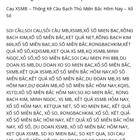
Cau XSMB – Thống Kê Cầu Bạch Thủ Miền Bắc Hôm Nay – Xổ
Số
SOI CẦU,SOI CAU,SÔI CẦU MB,XSMB,XỔ SỐ MIEN BAC,RỒNG
BẠCH KIM,XỔ SỐ MIÊN BẮC,KET QUẢ NET,RỒNG BẠCH KIM
666,XỔ SỐ MIỀN BAC,XO SỐ MIỀN BẮC,RONGBẠCHKIM,KẾT
QUẢ XỔ SỐ,KQXSMB,KET QUA XS MB,KQ XSMB,MINH
NGỌC,XÔ SỐ,XỔ SO MIỀN BẮC,SOI CAU MIEN PHI 888,DU
DOAN XS MB,DU DOAN XO SO MIEN BAC,XỔ SỐ MIỀN BẮC,
SXMB,KẾT QUA XSMB,XỔ SỐ MIÊN BẮC HÔM NAY,XÔ SÔ
MIÊN BĂC,KẾT QUẢ XỔ SỐ MIỀN BẮC,DU ĐOAN MB,XS MB
HÔM NAY,DỰ ĐOÁN MB,XỔ SỐ MIỀN BẮC HÔM NAY,KQXS,
XSTD,XÔ SỐ MIỀN BẮC HÔM NAY,SO XO MIEN BẮC, RONG
BACH KIM, MINH NGOC, XS MB, KÊT QUẢ XSMB HÔM NAY,
XỔ SỐ HÔM NAY, KETQUA NET, SỐ XO MIEN BAC, KẾT QUẢ
XỔ SỐ MIÊN BẮC, XÔ SO, RONGBACHKIM, XỔ SÔ, KẾT QUẢ
XỔ SỐ MIỀN BẮC HÔM NAY, KẾT QUẢ XỔ SỐ MIÊN BẮC HÔM
NAY, XỔ SỐ, DU DOAN XSMB, XÔ SÔ MIÊN BĂC HÔM NAY,
KET QUA XSMB, SO XO MIEN BAC, SO KET QUA, SOI CAU