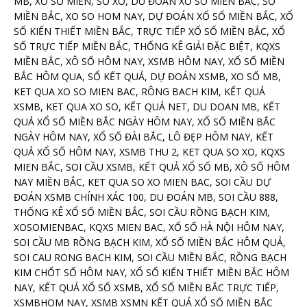
MB, XỔ SỐ MIỀN, SỐ XO, DU ĐOAN XO SO MIEN BAC, SỐ
MIỀN BẮC, XO SO HOM NAY, DỰ ĐOÁN XỔ SỐ MIỀN BẮC, XỔ
SỐ KIẾN THIẾT MIỀN BẮC, TRỰC TIẾP XỔ SỐ MIỀN BẮC, XỔ
SỐ TRỰC TIẾP MIỀN BẮC, THỐNG KÊ GIẢI ĐẶC BIỆT, KQXS
MIỀN BẮC, XÔ SỐ HÔM NAY, XSMB HÔM NAY, XỔ SỐ MIỀN
BẮC HÔM QUA, SỔ KẾT QUẢ, DỰ ĐOÁN XSMB, XO SỐ MB,
KET QUA XO SO MIEN BAC, RÔNG BACH KIM, KẾT QUẢ
XSMB, KET QUA XO SO, KẾT QUẢ NET, DU DOAN MB, KẾT
QUẢ XỔ SỐ MIỀN BẮC NGÀY HÔM NAY, XỔ SỐ MIỀN BẮC
NGÀY HÔM NAY, XỔ SỐ ĐÀI BẮC, LÔ ĐẸP HÔM NAY, KẾT
QUẢ XỔ SỐ HÔM NAY, XSMB THU 2, KET QUA SO XO, KQXS
MIEN BẮC, SOI CẦU XSMB, KẾT QUẢ XỔ SỐ MB, XÔ SỐ HÔM
NAY MIỀN BẮC, KET QUA SO XO MIEN BAC, SOI CẦU DỰ
ĐOÁN XSMB CHÍNH XÁC 100, DU ĐOÁN MB, SOI CẦU 888,
THỐNG KÊ XỔ SỐ MIỀN BẮC, SOI CẦU RỒNG BẠCH KIM,
XOSOMIENBAC, KQXS MIEN BAC, XỔ SỐ HÀ NỘI HÔM NAY,
SOI CẦU MB RỒNG BẠCH KIM, XỔ SỐ MIỀN BẮC HÔM QUẢ,
SOI CAU RONG BẠCH KIM, SOI CẦU MIỀN BẮC, RỒNG BẠCH
KIM CHỐT SỐ HÔM NAY, XỔ SỐ KIẾN THIẾT MIỀN BẮC HÔM
NAY, KẾT QUẢ XỔ SỐ XSMB, XỔ SỐ MIỀN BẮC TRỰC TIẾP,
XSMBHOM NAY, XSMB XSMN KẾT QUẢ XỔ SỐ MIỀN BẮC