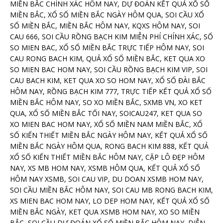
MIỀN BẮC CHÍNH XÁC HÔM NAY, DỰ ĐOÁN KẾT QUẢ XỔ SỐ
MIỀN BẮC, XỔ SỐ MIỀN BẮC NGÀY HÔM QUA, SOI CẦU XỔ
SỐ MIỀN BẮC, MIỀN BẮC HÔM NAY, KQXS HÔM NAY, SOI
CAU 666, SOI CẦU RỒNG BẠCH KIM MIỄN PHÍ CHÍNH XÁC, SỐ
SO MIEN BAC, XỔ SỐ MIỀN BẮC TRỰC TIẾP HÔM NAY, SOI
CAU RONG BACH KIM, QUẢ XỔ SỐ MIỀN BẮC, KET QUA XO
SO MIEN BAC HOM NAY, SOI CẦU RỒNG BẠCH KIM VIP, SOI
CAU BACH KIM, KET QUA XO SO HOM NAY, XỔ SỐ ĐÀI BẮC
HÔM NAY, RỒNG BẠCH KIM 777, TRỰC TIẾP KẾT QUẢ XỔ SỐ
MIỀN BẮC HÔM NAY, SO XO MIỀN BẮC, SXMB VN, XO KET
QUA, XỔ SỐ MIỀN BẮC TỐI NAY, SOICAU247, KET QUA SO
XO MIEN BAC HOM NAY, XỔ SỐ MIỀN NAM MIỀN BẮC, XỔ
SỐ KIẾN THIẾT MIỀN BẮC NGÀY HÔM NAY, KẾT QUẢ XỔ SỐ
MIỀN BẮC NGÀY HÔM QUA, RONG BACH KIM 888, KẾT QUẢ
XỔ SỐ KIẾN THIẾT MIỀN BẮC HÔM NAY, CẶP LÔ ĐẸP HÔM
NAY, XS MB HOM NAY, XSMB HÔM QUA, KẾT QUẢ XỔ SỐ
HÔM NAY XSMB, SOI CAU VIP, DU DOAN XSMB HOM NAY,
SOI CẦU MIỀN BẮC HÔM NAY, SOI CAU MB RONG BACH KIM,
XS MIEN BAC HOM NAY, LO DEP HOM NAY, KẾT QUẢ XỔ SỐ
MIỀN BẮC NGÀY, KET QUA XSMB HOM NAY, XO SO MIỀN
BẮC, SOI CẦU DỰ ĐOÁN XỔ SỐ MIỀN BẮC HÔM NAY, DIỄN