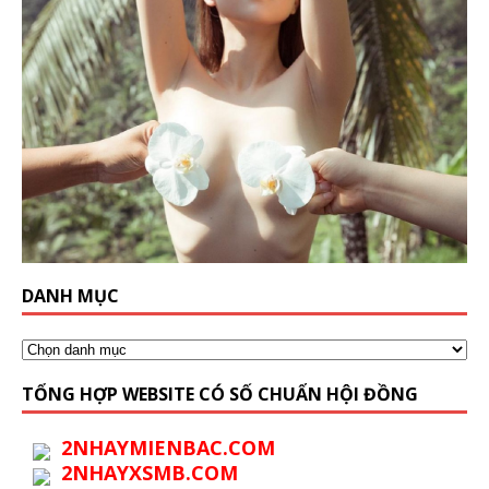
DANH MỤC
TỔNG HỢP WEBSITE CÓ SỐ CHUẨN HỘI ĐỒNG
2NHAYMIENBAC.COM
2NHAYXSMB.COM