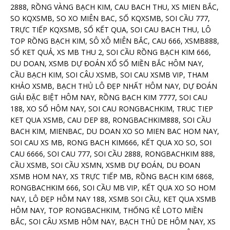
2888, RỒNG VÀNG BẠCH KIM, CAU BACH THU, XS MIEN BẮC,
SO KQXSMB, SO XO MIÊN BAC, SỐ KQXSMB, SOI CẦU 777,
TRỰC TIẾP KQXSMB, SỔ KẾT QUA, SOI CAU BACH THU, LÔ
TOP RỒNG BẠCH KIM, SÔ XÔ MIÊN BẮC, CAU 666, XSMB888,
SỔ KET QUẢ, XS MB THU 2, SOI CẦU RỒNG BẠCH KIM 666,
DU DOAN, XSMB DỰ ĐOÁN XỔ SỐ MIỀN BẮC HÔM NAY,
CẦU BẠCH KIM, SOI CÂU XSMB, SOI CAU XSMB VIP, THAM
KHẢO XSMB, BẠCH THỦ LÔ ĐẸP NHẤT HÔM NAY, DỰ ĐOÁN
GIẢI ĐẶC BIỆT HÔM NAY, RỒNG BẠCH KIM 7777, SOI CAU
188, XO SỐ HÔM NAY, SOI CAU RONGBACHKIM, TRUC TIEP
KET QUA XSMB, CAU DEP 88, RONGBACHKIM888, SOI CẦU
BACH KIM, MIENBAC, DU DOAN XO SO MIEN BAC HOM NAY,
SOI CAU XS MB, RONG BACH KIM666, KẾT QUA XO SO, SOI
CAU 6666, SOI CAU 777, SOI CẦU 2888, RONGBACHKIM 888,
CẦU XSMB, SOI CẦU XSMN, XSMB DỰ ĐOÁN, DU ĐOAN
XSMB HOM NAY, XS TRỰC TIẾP MB, RỒNG BẠCH KIM 6868,
RONGBACHKIM 666, SOI CẦU MB VIP, KẾT QUA XO SO HOM
NAY, LÔ ĐẸP HÔM NAY 188, XSMB SOI CẦU, KET QUA XSMB
HÔM NAY, TOP RONGBACHKIM, THỐNG KÊ LOTO MIỀN
BẮC, SOI CÂU XSMB HÔM NAY, BẠCH THỦ DE HÔM NAY, XS