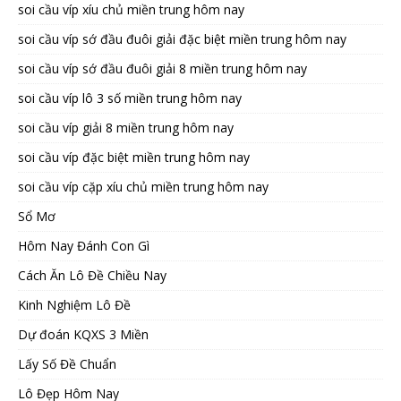
soi cầu víp xíu chủ miền trung hôm nay
soi cầu víp sớ đầu đuôi giải đặc biệt miền trung hôm nay
soi cầu víp sớ đầu đuôi giải 8 miền trung hôm nay
soi cầu víp lô 3 số miền trung hôm nay
soi cầu víp giải 8 miền trung hôm nay
soi cầu víp đặc biệt miền trung hôm nay
soi cầu víp cặp xíu chủ miền trung hôm nay
Sổ Mơ
Hôm Nay Đánh Con Gì
Cách Ăn Lô Đề Chiều Nay
Kinh Nghiệm Lô Đề
Dự đoán KQXS 3 Miền
Lấy Số Đề Chuẩn
Lô Đẹp Hôm Nay