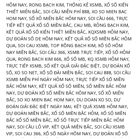
HÔM NAY, RONG BẠCH KIM, THỐNG KÊ XSMB, XỔ SỐ KIẾN
THIẾT MIÊN BẮC, SOI CẦU MIỄN PHÍ 888, XO SO MIEN BAC
HOM NAY, SỔ XÔ MIÊN BẮC HÔM NAY, SOI CẦU 666, TRỰC
TIẾP KẾT QUẢ XỔ SỐ MIỀN BẮC, CAU MB, RÔNG BẠCH KIM,
KẾT QUẢ XỔ SỐ KIẾN THIẾT MIỀN BẮC, KQXSMB HÔM NAY,
DỰ ĐOÁN SỐ DE HÔM NAY, KẾT QUẢ XỔ SỐ MIỀN BẮC HÔM
QUA, SOI CAU XSMB, TOP RỒNG BẠCH KIM, XỔ SỐ HÔM
NAY MIỀN BẮC, SOI CÂU 366, XSMB TRỰC TIẾP, XỔ SỐ HÔM
QUA, RONG BACH KIM 666, XỔ SỐ MB, KQ XSMB HÔM NAY,
TRỰC TIẾP XSMB, SỐ KẾT QUẢ GIẢI ĐẶC BIỆT, DỰ ĐOÁN XỔ
SỐ, XO SO NET, XỔ SỐ ĐÀI MIỀN BẮC, SOI CAU 888, SOI CẦU
XSMB MIỄN PHÍ NGÀY HÔM NAY, TRỰC TIẾP XỔ SỐ MIỀN
BẮC HÔM NAY, KẾT QUẢ XỔ SỐ MIỀN, SỐ MIỀN BẮC HÔM
NAY, DỰ ĐOÁN XỔ SỐ MIỀN BẮC HÔM NAY, SỔ XÔ MIÊN
BẮC, SO XO MIEN BAC HOM NAY, DU DOAN XO SO, DỰ
ĐOÁN GIẢI ĐẶC BIỆT NGÀY MAI, KẾT QUẢ XSMB HÔM NAY,
DỰ ĐOÁN MIỀN BẮC, XỔ SỐ MIỀN BẮC HÔM, XỔ SỐ MIỀN
BẮC XỔ SỐ MIỀN BẮC, XỔ SỐ TRỰC TIẾP MIỀN BẮC HÔM
NAY, SOI CẦU LÔ VIP, KẾT QUẢ MIỀN BẮC, SOI CẦU XSMB
VIP, SOI CAU 366, XỔ SỐ NGÀY HÔM NAY, DỰ ĐOÁN XỔ SỐ