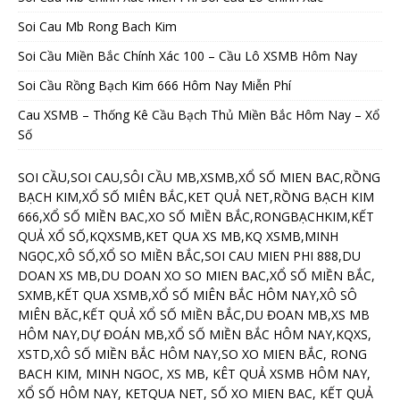
Soi Cau Mb Rong Bach Kim
Soi Cầu Miền Bắc Chính Xác 100 – Cầu Lô XSMB Hôm Nay
Soi Cầu Rồng Bạch Kim 666 Hôm Nay Miễn Phí
Cau XSMB – Thống Kê Cầu Bạch Thủ Miền Bắc Hôm Nay – Xổ
Số
SOI CẦU,SOI CAU,SÔI CẦU MB,XSMB,XỔ SỐ MIEN BAC,RỒNG
BẠCH KIM,XỔ SỐ MIÊN BẮC,KET QUẢ NET,RỒNG BẠCH KIM
666,XỔ SỐ MIỀN BAC,XO SỐ MIỀN BẮC,RONGBẠCHKIM,KẾT
QUẢ XỔ SỐ,KQXSMB,KET QUA XS MB,KQ XSMB,MINH
NGỌC,XÔ SỐ,XỔ SO MIỀN BẮC,SOI CAU MIEN PHI 888,DU
DOAN XS MB,DU DOAN XO SO MIEN BAC,XỔ SỐ MIỀN BẮC,
SXMB,KẾT QUA XSMB,XỔ SỐ MIÊN BẮC HÔM NAY,XÔ SÔ
MIÊN BĂC,KẾT QUẢ XỔ SỐ MIỀN BẮC,DU ĐOAN MB,XS MB
HÔM NAY,DỰ ĐOÁN MB,XỔ SỐ MIỀN BẮC HÔM NAY,KQXS,
XSTD,XÔ SỐ MIỀN BẮC HÔM NAY,SO XO MIEN BẮC, RONG
BACH KIM, MINH NGOC, XS MB, KÊT QUẢ XSMB HÔM NAY,
XỔ SỐ HÔM NAY, KETQUA NET, SỐ XO MIEN BAC, KẾT QUẢ