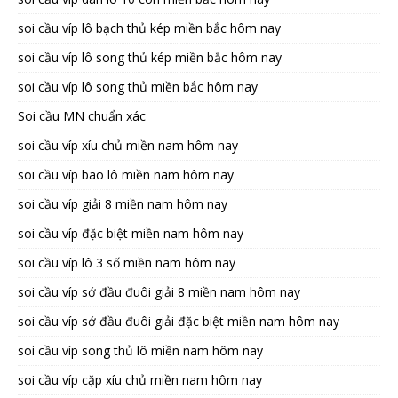
soi cầu víp lô bạch thủ kép miền bắc hôm nay
soi cầu víp lô song thủ kép miền bắc hôm nay
soi cầu víp lô song thủ miền bắc hôm nay
Soi cầu MN chuẩn xác
soi cầu víp xíu chủ miền nam hôm nay
soi cầu víp bao lô miền nam hôm nay
soi cầu víp giải 8 miền nam hôm nay
soi cầu víp đặc biệt miền nam hôm nay
soi cầu víp lô 3 số miền nam hôm nay
soi cầu víp sớ đầu đuôi giải 8 miền nam hôm nay
soi cầu víp sớ đầu đuôi giải đặc biệt miền nam hôm nay
soi cầu víp song thủ lô miền nam hôm nay
soi cầu víp cặp xíu chủ miền nam hôm nay