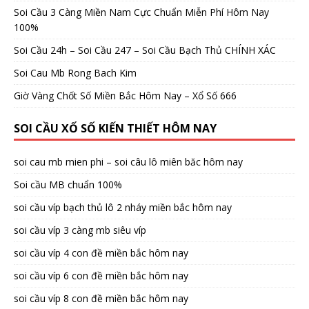
Soi Cầu 3 Càng Miền Nam Cực Chuẩn Miễn Phí Hôm Nay
100%
Soi Cầu 24h – Soi Cầu 247 – Soi Cầu Bạch Thủ CHÍNH XÁC
Soi Cau Mb Rong Bach Kim
Giờ Vàng Chốt Số Miền Bắc Hôm Nay – Xổ Số 666
SOI CẦU XỔ SỐ KIẾN THIẾT HÔM NAY
soi cau mb mien phi – soi câu lô miên băc hôm nay
Soi cầu MB chuẩn 100%
soi cầu víp bạch thủ lô 2 nháy miền bắc hôm nay
soi cầu víp 3 càng mb siêu víp
soi cầu víp 4 con đề miền bắc hôm nay
soi cầu víp 6 con đề miền bắc hôm nay
soi cầu víp 8 con đề miền bắc hôm nay