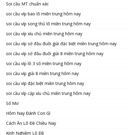
Soi cầu MT chuẩn xác
soi cầu víp bao lô miền trung hôm nay
soi cầu víp song thủ lô miền trung hôm nay
soi cầu víp xíu chủ miền trung hôm nay
soi cầu víp sớ đầu đuôi giải đặc biệt miền trung hôm nay
soi cầu víp sớ đầu đuôi giải 8 miền trung hôm nay
soi cầu víp lô 3 số miền trung hôm nay
soi cầu víp giải 8 miền trung hôm nay
soi cầu víp đặc biệt miền trung hôm nay
soi cầu víp cặp xíu chủ miền trung hôm nay
Sổ Mơ
Hôm Nay Đánh Con Gì
Cách Ăn Lô Đề Chiều Nay
Kinh Nghiệm Lô Đề