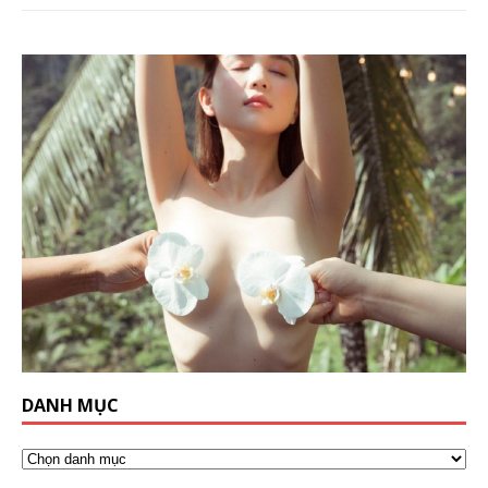
DANH MỤC