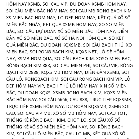
HÔM NAY XSMB, SOI CAU VIP, DU DOAN XSMB HOM NAY,
SOI CẦU MIỀN BẮC HÔM NAY, SOI CAU MB RONG BACH KIM,
XS MIEN BAC HOM NAY, LO DEP HOM NAY, KẾT QUẢ XỔ SỐ
MIỀN BẮC NGÀY, KET QUA XSMB HOM NAY, XO SO MIỀN
BẮC, SOI CẦU DỰ ĐOÁN XỔ SỐ MIỀN BẮC HÔM NAY, DIỄN
ĐÀN XỔ SỐ MIỀN BẮC, XỔ SỐ HÀ NỘI HÔM QUA, SỔ KẾT
QUẢ MIỀN BẮC, DU DOAN KQXSMB, SOI CẦU BẠCH THỦ, XO
MIEN BAC, SOI RONG BACH KIM, KQXS NET, LÔ ĐỀ HÔM
NAY, XSMB HOM QUA, SOI CẦU BẠCH KIM, XOSO MIEN BAC,
RỒNG BẠCH KIM 888, SOI CAU MIEN PHI, SOI CẦU VIP, RỒNG
BẠCH KIM 2888, KQXS MB HOM NAY, DIỄN ĐÀN XSMB, SOI
CẦU LÔ, RONGBACH KIM, SOI CAU RONG BACH KIM VIP, LÔ
ĐẸP HÔM NAY VIP, BẠCH THỦ LÔ HÔM NAY, XIN SỐ MIỀN
BẮC, DU DOAN KQXS, XSMB RONG BACH KIM, KQXS MIỀN
BẮC HÔM NAY, SOI CẦU 6666, CAU 888, TRUC TIEP KQXSMB,
TRỰC TIẾP XSMB HÔM NAY, DỰ ĐOÁN KQXSMB, XSMB SOI
CAU, SOI CAU VIP MB, XỔ SỐ MB HÔM NAY, SOI CAU TOT,
THỐNG KÊ RỒNG BẠCH KIM, CHOT LO, SOI CẦU XỔ SỐ,
THỐNG KÊ XỔ SỐ MIỀN BẮC HÔM NAY, SOI RỒNG BẠCH
KIM, SOI CẦU LÔ MIỀN BẮC, CAU LO MB, KẾT QUẢ XỔ SỐ