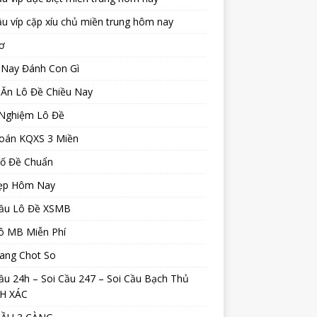
ầu víp cặp xíu chủ miền trung hôm nay
ơ
Nay Đánh Con Gì
 Ăn Lô Đề Chiều Nay
 Nghiệm Lô Đề
oán KQXS 3 Miền
Số Đề Chuẩn
ẹp Hôm Nay
Cầu Lô Đề XSMB
Lô MB Miễn Phí
Vang Chot So
ầu 24h – Soi Cầu 247 – Soi Cầu Bạch Thủ
H XÁC