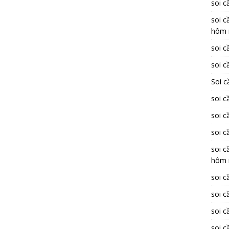
soi c
soi c
hôm 
soi c
soi c
Soi 
soi c
soi c
soi c
soi c
hôm 
soi c
soi c
soi c
soi c