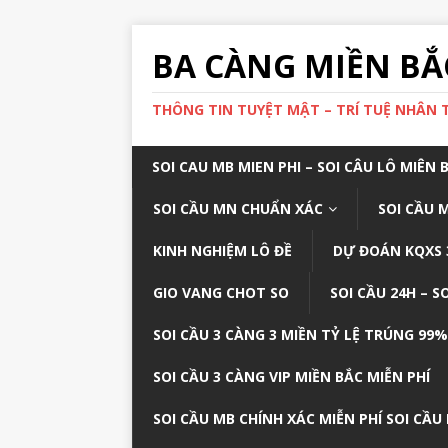
BA CÀNG MIỀN BẮC
THÔNG TIN TUYỆT MẬT – TRÍ TUỆ NHÂN 
SOI CAU MB MIEN PHI – SOI CÂU LÔ MIÊN
SOI CẦU MN CHUẨN XÁC
SOI CẦU 
KINH NGHIỆM LÔ ĐỀ
DỰ ĐOÁN KQXS 
GIO VANG CHOT SO
SOI CẦU 24H – S
SOI CẦU 3 CÀNG 3 MIỀN TỶ LỆ TRÚNG 99%
SOI CẦU 3 CÀNG VIP MIỀN BẮC MIỄN PHÍ
SOI CẦU MB CHÍNH XÁC MIỄN PHÍ SOI CẦU