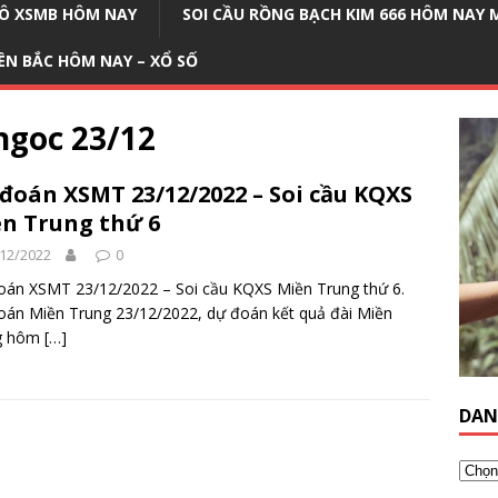
 LÔ XSMB HÔM NAY
SOI CẦU RỒNG BẠCH KIM 666 HÔM NAY M
ỀN BẮC HÔM NAY – XỔ SỐ
ngoc 23/12
đoán XSMT 23/12/2022 – Soi cầu KQXS
n Trung thứ 6
12/2022
0
án XSMT 23/12/2022 – Soi cầu KQXS Miền Trung thứ 6.
án Miền Trung 23/12/2022, dự đoán kết quả đài Miền
g hôm
[…]
DAN