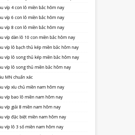
ầu víp 4 con lô miền bắc hôm nay
ầu víp 6 con lô miền bắc hôm nay
ầu víp 8 con lô miền bắc hôm nay
ầu víp dàn lô 10 con miền bắc hôm nay
ầu víp lô bạch thủ kép miền bắc hôm nay
ầu víp lô song thủ kép miền bắc hôm nay
ầu víp lô song thủ miền bắc hôm nay
cầu MN chuẩn xác
ầu víp xíu chủ miền nam hôm nay
ầu víp bao lô miền nam hôm nay
ầu víp giải 8 miền nam hôm nay
ầu víp đặc biệt miền nam hôm nay
ầu víp lô 3 số miền nam hôm nay