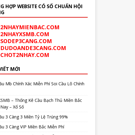
G HỢP WEBSITE CÓ SỐ CHUẨN HỘI
NG
2NHAYMIENBAC.COM
2NHAYXSMB.COM
SODEP3CANG.COM
DUDOANDE3CANG.COM
CHOT2NHAY.COM
VIẾT MỚI
ầu Mb Chính Xác Miễn Phí Soi Cầu Lô Chính
XSMB – Thống Kê Cầu Bạch Thủ Miền Bắc
Nay – Xổ Số
ầu 3 Càng 3 Miền Tỷ Lệ Trúng 99%
ầu 3 Càng VIP Miền Bắc Miễn Phí