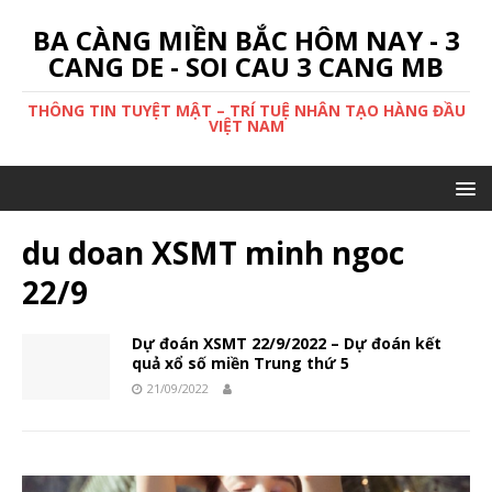
BA CÀNG MIỀN BẮC HÔM NAY - 3
CANG DE - SOI CAU 3 CANG MB
THÔNG TIN TUYỆT MẬT – TRÍ TUỆ NHÂN TẠO HÀNG ĐẦU
VIỆT NAM
du doan XSMT minh ngoc
22/9
Dự đoán XSMT 22/9/2022 – Dự đoán kết
quả xổ số miền Trung thứ 5
21/09/2022