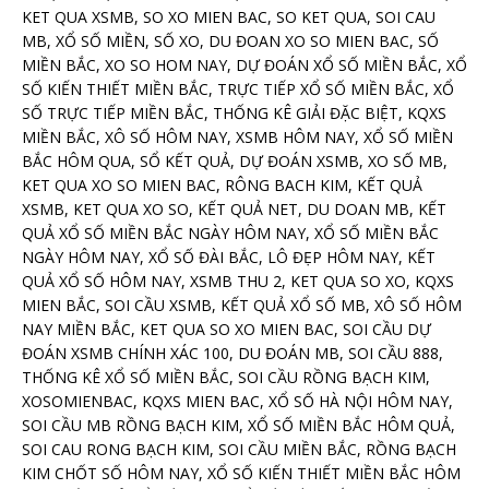
KET QUA XSMB, SO XO MIEN BAC, SO KET QUA, SOI CAU
MB, XỔ SỐ MIỀN, SỐ XO, DU ĐOAN XO SO MIEN BAC, SỐ
MIỀN BẮC, XO SO HOM NAY, DỰ ĐOÁN XỔ SỐ MIỀN BẮC, XỔ
SỐ KIẾN THIẾT MIỀN BẮC, TRỰC TIẾP XỔ SỐ MIỀN BẮC, XỔ
SỐ TRỰC TIẾP MIỀN BẮC, THỐNG KÊ GIẢI ĐẶC BIỆT, KQXS
MIỀN BẮC, XÔ SỐ HÔM NAY, XSMB HÔM NAY, XỔ SỐ MIỀN
BẮC HÔM QUA, SỔ KẾT QUẢ, DỰ ĐOÁN XSMB, XO SỐ MB,
KET QUA XO SO MIEN BAC, RÔNG BACH KIM, KẾT QUẢ
XSMB, KET QUA XO SO, KẾT QUẢ NET, DU DOAN MB, KẾT
QUẢ XỔ SỐ MIỀN BẮC NGÀY HÔM NAY, XỔ SỐ MIỀN BẮC
NGÀY HÔM NAY, XỔ SỐ ĐÀI BẮC, LÔ ĐẸP HÔM NAY, KẾT
QUẢ XỔ SỐ HÔM NAY, XSMB THU 2, KET QUA SO XO, KQXS
MIEN BẮC, SOI CẦU XSMB, KẾT QUẢ XỔ SỐ MB, XÔ SỐ HÔM
NAY MIỀN BẮC, KET QUA SO XO MIEN BAC, SOI CẦU DỰ
ĐOÁN XSMB CHÍNH XÁC 100, DU ĐOÁN MB, SOI CẦU 888,
THỐNG KÊ XỔ SỐ MIỀN BẮC, SOI CẦU RỒNG BẠCH KIM,
XOSOMIENBAC, KQXS MIEN BAC, XỔ SỐ HÀ NỘI HÔM NAY,
SOI CẦU MB RỒNG BẠCH KIM, XỔ SỐ MIỀN BẮC HÔM QUẢ,
SOI CAU RONG BẠCH KIM, SOI CẦU MIỀN BẮC, RỒNG BẠCH
KIM CHỐT SỐ HÔM NAY, XỔ SỐ KIẾN THIẾT MIỀN BẮC HÔM