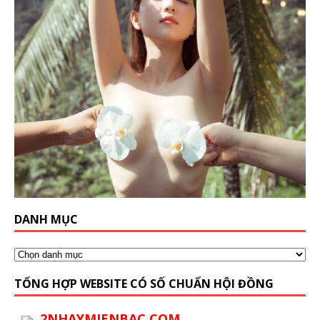
DANH MỤC
TỔNG HỢP WEBSITE CÓ SỐ CHUẨN HỘI ĐỒNG
2NHAYMIENBAC.COM