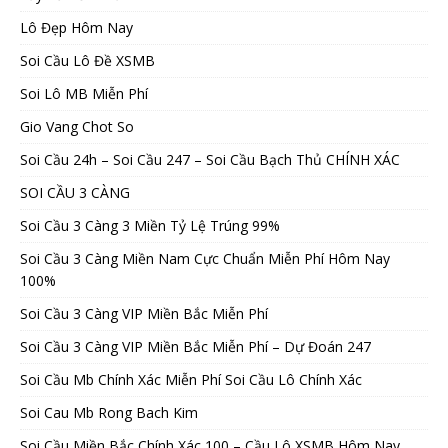
Lô Đẹp Hôm Nay
Soi Cầu Lô Đề XSMB
Soi Lô MB Miễn Phí
Gio Vang Chot So
Soi Cầu 24h – Soi Cầu 247 – Soi Cầu Bạch Thủ CHÍNH XÁC
SOI CẦU 3 CÀNG
Soi Cầu 3 Càng 3 Miền Tỷ Lệ Trúng 99%
Soi Cầu 3 Càng Miền Nam Cực Chuẩn Miễn Phí Hôm Nay
100%
Soi Cầu 3 Càng VIP Miền Bắc Miễn Phí
Soi Cầu 3 Càng VIP Miền Bắc Miễn Phí – Dự Đoán 247
Soi Cầu Mb Chính Xác Miễn Phí Soi Cầu Lô Chính Xác
Soi Cau Mb Rong Bach Kim
Soi Cầu Miền Bắc Chính Xác 100 – Cầu Lô XSMB Hôm Nay