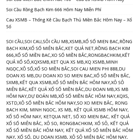
Soi Cầu Rồng Bạch Kim 666 Hôm Nay Miễn Phí
Cau XSMB – Thống Kê Cầu Bạch Thủ Miền Bắc Hôm Nay – Xổ
Số
SOI CẦU,SOI CAU,SÔI CẦU MB,XSMB,XỔ SỐ MIEN BAC,RỒNG
BẠCH KIM,XỔ SỐ MIÊN BẮC,KET QUẢ NET,RỒNG BẠCH KIM
666,XỔ SỐ MIỀN BAC,XO SỐ MIỀN BẮC,RONGBẠCHKIM,KẾT
QUẢ XỔ SỐ,KQXSMB,KET QUA XS MB,KQ XSMB,MINH
NGỌC,XÔ SỐ,XỔ SO MIỀN BẮC,SOI CAU MIEN PHI 888,DU
DOAN XS MB,DU DOAN XO SO MIEN BAC,XỔ SỐ MIỀN BẮC,
SXMB,KẾT QUA XSMB,XỔ SỐ MIÊN BẮC HÔM NAY,XÔ SÔ
MIÊN BĂC,KẾT QUẢ XỔ SỐ MIỀN BẮC,DU ĐOAN MB,XS MB
HÔM NAY,DỰ ĐOÁN MB,XỔ SỐ MIỀN BẮC HÔM NAY,KQXS,
XSTD,XÔ SỐ MIỀN BẮC HÔM NAY,SO XO MIEN BẮC, RONG
BACH KIM, MINH NGOC, XS MB, KÊT QUẢ XSMB HÔM NAY,
XỔ SỐ HÔM NAY, KETQUA NET, SỐ XO MIEN BAC, KẾT QUẢ
XỔ SỐ MIÊN BẮC, XÔ SO, RONGBACHKIM, XỔ SÔ, KẾT QUẢ
XỔ SỐ MIỀN BẮC HÔM NAY, KẾT QUẢ XỔ SỐ MIÊN BẮC HÔM
NAY, XỔ SỐ, DU DOAN XSMB, XÔ SÔ MIÊN BĂC HÔM NAY,