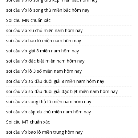
soi cầu víp lô song thủ miền bắc hôm nay
Soi cầu MN chuẩn xác
soi cầu víp xíu chủ miền nam hôm nay
soi cầu víp bao lô miền nam hôm nay
soi cầu víp giải 8 miền nam hôm nay
soi cầu víp đặc biệt miền nam hôm nay
soi cầu víp lô 3 số miền nam hôm nay
soi cầu víp sớ đầu đuôi giải 8 miền nam hôm nay
soi cầu víp sớ đầu đuôi giải đặc biệt miền nam hôm nay
soi cầu víp song thủ lô miền nam hôm nay
soi cầu víp cặp xíu chủ miền nam hôm nay
Soi cầu MT chuẩn xác
soi cầu víp bao lô miền trung hôm nay