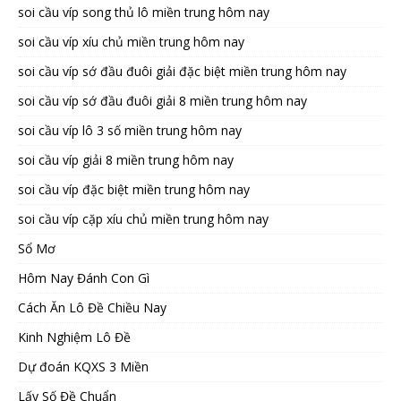
soi cầu víp song thủ lô miền trung hôm nay
soi cầu víp xíu chủ miền trung hôm nay
soi cầu víp sớ đầu đuôi giải đặc biệt miền trung hôm nay
soi cầu víp sớ đầu đuôi giải 8 miền trung hôm nay
soi cầu víp lô 3 số miền trung hôm nay
soi cầu víp giải 8 miền trung hôm nay
soi cầu víp đặc biệt miền trung hôm nay
soi cầu víp cặp xíu chủ miền trung hôm nay
Sổ Mơ
Hôm Nay Đánh Con Gì
Cách Ăn Lô Đề Chiều Nay
Kinh Nghiệm Lô Đề
Dự đoán KQXS 3 Miền
Lấy Số Đề Chuẩn