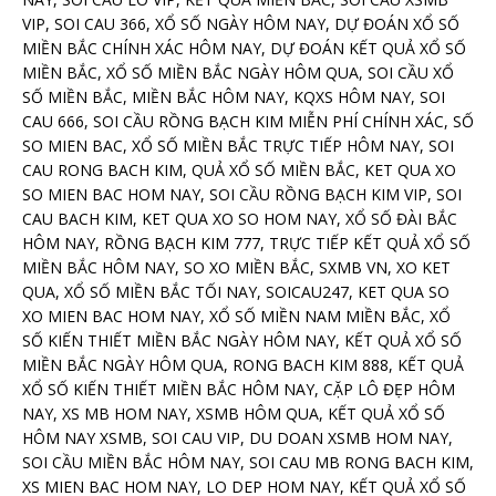
VIP, SOI CAU 366, XỔ SỐ NGÀY HÔM NAY, DỰ ĐOÁN XỔ SỐ
MIỀN BẮC CHÍNH XÁC HÔM NAY, DỰ ĐOÁN KẾT QUẢ XỔ SỐ
MIỀN BẮC, XỔ SỐ MIỀN BẮC NGÀY HÔM QUA, SOI CẦU XỔ
SỐ MIỀN BẮC, MIỀN BẮC HÔM NAY, KQXS HÔM NAY, SOI
CAU 666, SOI CẦU RỒNG BẠCH KIM MIỄN PHÍ CHÍNH XÁC, SỐ
SO MIEN BAC, XỔ SỐ MIỀN BẮC TRỰC TIẾP HÔM NAY, SOI
CAU RONG BACH KIM, QUẢ XỔ SỐ MIỀN BẮC, KET QUA XO
SO MIEN BAC HOM NAY, SOI CẦU RỒNG BẠCH KIM VIP, SOI
CAU BACH KIM, KET QUA XO SO HOM NAY, XỔ SỐ ĐÀI BẮC
HÔM NAY, RỒNG BẠCH KIM 777, TRỰC TIẾP KẾT QUẢ XỔ SỐ
MIỀN BẮC HÔM NAY, SO XO MIỀN BẮC, SXMB VN, XO KET
QUA, XỔ SỐ MIỀN BẮC TỐI NAY, SOICAU247, KET QUA SO
XO MIEN BAC HOM NAY, XỔ SỐ MIỀN NAM MIỀN BẮC, XỔ
SỐ KIẾN THIẾT MIỀN BẮC NGÀY HÔM NAY, KẾT QUẢ XỔ SỐ
MIỀN BẮC NGÀY HÔM QUA, RONG BACH KIM 888, KẾT QUẢ
XỔ SỐ KIẾN THIẾT MIỀN BẮC HÔM NAY, CẶP LÔ ĐẸP HÔM
NAY, XS MB HOM NAY, XSMB HÔM QUA, KẾT QUẢ XỔ SỐ
HÔM NAY XSMB, SOI CAU VIP, DU DOAN XSMB HOM NAY,
SOI CẦU MIỀN BẮC HÔM NAY, SOI CAU MB RONG BACH KIM,
XS MIEN BAC HOM NAY, LO DEP HOM NAY, KẾT QUẢ XỔ SỐ