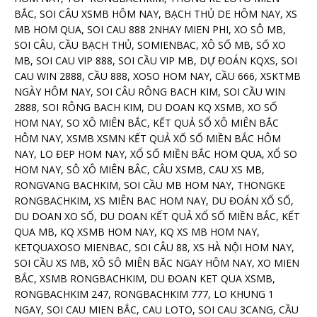
BẮC, SOI CÂU XSMB HÔM NAY, BẠCH THỦ DE HÔM NAY, XS
MB HOM QUA, SOI CAU 888 2NHAY MIEN PHI, XO SÔ MB,
SOI CÂU, CẦU BẠCH THỦ, SOMIENBAC, XÔ SỐ MB, SỐ XO
MB, SOI CAU VIP 888, SOI CẦU VIP MB, DỰ ĐOÁN KQXS, SOI
CAU WIN 2888, CẦU 888, XOSO HOM NAY, CẦU 666, XSKTMB
NGÀY HÔM NAY, SOI CÂU RÔNG BACH KIM, SOI CẦU WIN
2888, SOI RÔNG BACH KIM, DU DOAN KQ XSMB, XO SỐ
HOM NAY, SO XÔ MIÊN BẮC, KẾT QUẢ SỔ XÔ MIÊN BẮC
HÔM NAY, XSMB XSMN KẾT QUẢ XỐ SỐ MIỀN BẮC HÔM
NAY, LO ĐEP HOM NAY, XỔ SỐ MIỀN BẮC HOM QUA, XỔ SO
HOM NAY, SÔ XÔ MIÊN BÂC, CÂU XSMB, CAU XS MB,
RONGVANG BACHKIM, SOI CẦU MB HOM NAY, THONGKE
RONGBACHKIM, XS MIÊN BAC HOM NAY, DU ĐOÁN XỔ SỐ,
DU DOAN XO SỐ, DU DOAN KẾT QUẢ XỔ SỐ MIỀN BẮC, KẾT
QUA MB, KQ XSMB HOM NAY, KQ XS MB HOM NAY,
KETQUAXOSO MIENBAC, SOI CÂU 88, XS HÀ NỘI HOM NAY,
SOI CẦU XS MB, XÔ SÔ MIÊN BĂC NGAY HÔM NAY, XO MIEN
BẮC, XSMB RONGBACHKIM, DU ĐOAN KET QUA XSMB,
RONGBACHKIM 247, RONGBACHKIM 777, LO KHUNG 1
NGAY, SOI CAU MIEN BẮC, CAU LOTO, SOI CAU 3CANG, CẦU