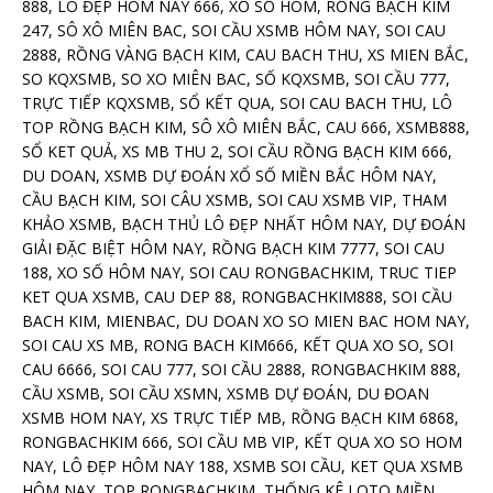
888, LÔ ĐẸP HÔM NAY 666, XỔ SỐ HÔM, RỒNG BẠCH KIM
247, SÔ XÔ MIÊN BAC, SOI CẦU XSMB HÔM NAY, SOI CAU
2888, RỒNG VÀNG BẠCH KIM, CAU BACH THU, XS MIEN BẮC,
SO KQXSMB, SO XO MIÊN BAC, SỐ KQXSMB, SOI CẦU 777,
TRỰC TIẾP KQXSMB, SỔ KẾT QUA, SOI CAU BACH THU, LÔ
TOP RỒNG BẠCH KIM, SÔ XÔ MIÊN BẮC, CAU 666, XSMB888,
SỔ KET QUẢ, XS MB THU 2, SOI CẦU RỒNG BẠCH KIM 666,
DU DOAN, XSMB DỰ ĐOÁN XỔ SỐ MIỀN BẮC HÔM NAY,
CẦU BẠCH KIM, SOI CÂU XSMB, SOI CAU XSMB VIP, THAM
KHẢO XSMB, BẠCH THỦ LÔ ĐẸP NHẤT HÔM NAY, DỰ ĐOÁN
GIẢI ĐẶC BIỆT HÔM NAY, RỒNG BẠCH KIM 7777, SOI CAU
188, XO SỐ HÔM NAY, SOI CAU RONGBACHKIM, TRUC TIEP
KET QUA XSMB, CAU DEP 88, RONGBACHKIM888, SOI CẦU
BACH KIM, MIENBAC, DU DOAN XO SO MIEN BAC HOM NAY,
SOI CAU XS MB, RONG BACH KIM666, KẾT QUA XO SO, SOI
CAU 6666, SOI CAU 777, SOI CẦU 2888, RONGBACHKIM 888,
CẦU XSMB, SOI CẦU XSMN, XSMB DỰ ĐOÁN, DU ĐOAN
XSMB HOM NAY, XS TRỰC TIẾP MB, RỒNG BẠCH KIM 6868,
RONGBACHKIM 666, SOI CẦU MB VIP, KẾT QUA XO SO HOM
NAY, LÔ ĐẸP HÔM NAY 188, XSMB SOI CẦU, KET QUA XSMB
HÔM NAY, TOP RONGBACHKIM, THỐNG KÊ LOTO MIỀN