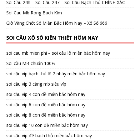
Soi Cầu 24h – Soi Cầu 247 – Soi Cầu Bạch Thủ CHÍNH XÁC
Soi Cau Mb Rong Bach Kim
Giờ Vàng Chốt Số Miền Bắc Hôm Nay – Xổ Số 666
SOI CẦU XỔ SỐ KIẾN THIẾT HÔM NAY
soi cau mb mien phi – soi câu lô miên băc hôm nay
Soi cầu MB chuẩn 100%
soi cầu víp bạch thủ lô 2 nháy miền bắc hôm nay
soi cầu víp 3 càng mb siêu víp
soi cầu víp 4 con đề miền bắc hôm nay
soi cầu víp 6 con đề miền bắc hôm nay
soi cầu víp 8 con đề miền bắc hôm nay
soi cầu víp 10 con đề miền bắc hôm nay
soi cầu víp đề bạch thủ miền bắc hôm nay