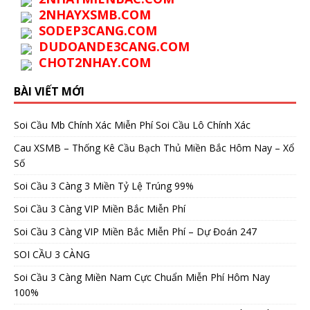
2NHAYXSMB.COM
SODEP3CANG.COM
DUDOANDE3CANG.COM
CHOT2NHAY.COM
BÀI VIẾT MỚI
Soi Cầu Mb Chính Xác Miễn Phí Soi Cầu Lô Chính Xác
Cau XSMB – Thống Kê Cầu Bạch Thủ Miền Bắc Hôm Nay – Xổ
Số
Soi Cầu 3 Càng 3 Miền Tỷ Lệ Trúng 99%
Soi Cầu 3 Càng VIP Miền Bắc Miễn Phí
Soi Cầu 3 Càng VIP Miền Bắc Miễn Phí – Dự Đoán 247
SOI CẦU 3 CÀNG
Soi Cầu 3 Càng Miền Nam Cực Chuẩn Miễn Phí Hôm Nay
100%