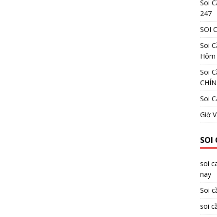
Soi C
247
SOI 
Soi 
Hôm 
Soi C
CHÍN
Soi 
Giờ 
SOI
soi c
nay
Soi 
soi c