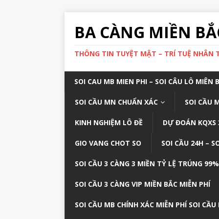
BA CÀNG MIỀN BẮC
THÔNG TIN TUYỆT MẬT – TRÍ TUỆ NHÂN 
SOI CAU MB MIEN PHI – SOI CÂU LÔ MIÊN
SOI CẦU MN CHUẨN XÁC
SOI CẦU 
KINH NGHIỆM LÔ ĐỀ
DỰ ĐOÁN KQXS 
GIO VANG CHOT SO
SOI CẦU 24H – S
SOI CẦU 3 CÀNG 3 MIỀN TỶ LỆ TRÚNG 99%
SOI CẦU 3 CÀNG VIP MIỀN BẮC MIỄN PHÍ
SOI CẦU MB CHÍNH XÁC MIỄN PHÍ SOI CẦU