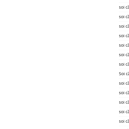
soi c
soi c
soi c
soi c
soi c
soi c
soi c
Soi 
soi c
soi c
soi c
soi c
soi c