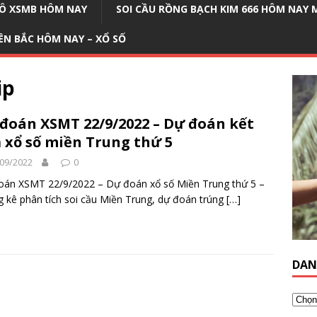
 LÔ XSMB HÔM NAY
SOI CẦU RỒNG BẠCH KIM 666 HÔM NAY M
ỀN BẮC HÔM NAY – XỔ SỐ
ip
đoán XSMT 22/9/2022 – Dự đoán kết
 xổ số miền Trung thứ 5
09/2022
0
án XSMT 22/9/2022 – Dự đoán xổ số Miền Trung thứ 5 –
 kê phân tích soi cầu Miền Trung, dự đoán trúng
[…]
DAN