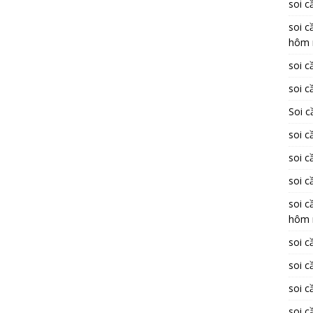
soi c
soi c
hôm 
soi c
soi c
Soi 
soi c
soi c
soi c
soi c
hôm 
soi c
soi c
soi c
soi c