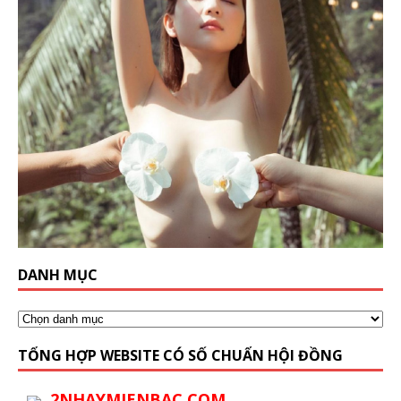
DANH MỤC
TỔNG HỢP WEBSITE CÓ SỐ CHUẨN HỘI ĐỒNG
2NHAYMIENBAC.COM