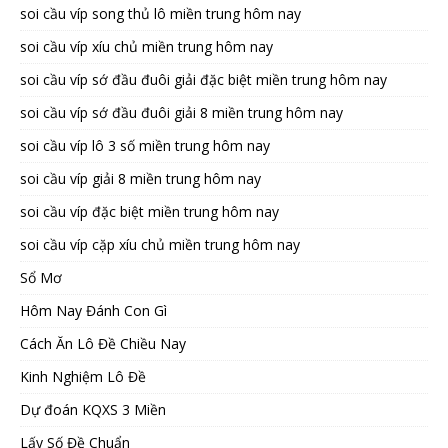
soi cầu víp song thủ lô miền trung hôm nay
soi cầu víp xíu chủ miền trung hôm nay
soi cầu víp sớ đầu đuôi giải đặc biệt miền trung hôm nay
soi cầu víp sớ đầu đuôi giải 8 miền trung hôm nay
soi cầu víp lô 3 số miền trung hôm nay
soi cầu víp giải 8 miền trung hôm nay
soi cầu víp đặc biệt miền trung hôm nay
soi cầu víp cặp xíu chủ miền trung hôm nay
Sổ Mơ
Hôm Nay Đánh Con Gì
Cách Ăn Lô Đề Chiều Nay
Kinh Nghiệm Lô Đề
Dự đoán KQXS 3 Miền
Lấy Số Đề Chuẩn