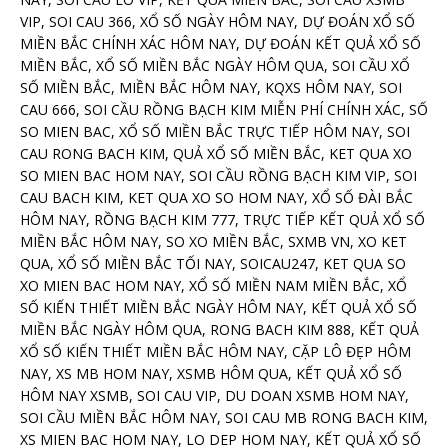
VIP, SOI CAU 366, XỔ SỐ NGÀY HÔM NAY, DỰ ĐOÁN XỔ SỐ
MIỀN BẮC CHÍNH XÁC HÔM NAY, DỰ ĐOÁN KẾT QUẢ XỔ SỐ
MIỀN BẮC, XỔ SỐ MIỀN BẮC NGÀY HÔM QUA, SOI CẦU XỔ
SỐ MIỀN BẮC, MIỀN BẮC HÔM NAY, KQXS HÔM NAY, SOI
CAU 666, SOI CẦU RỒNG BẠCH KIM MIỄN PHÍ CHÍNH XÁC, SỐ
SO MIEN BAC, XỔ SỐ MIỀN BẮC TRỰC TIẾP HÔM NAY, SOI
CAU RONG BACH KIM, QUẢ XỔ SỐ MIỀN BẮC, KET QUA XO
SO MIEN BAC HOM NAY, SOI CẦU RỒNG BẠCH KIM VIP, SOI
CAU BACH KIM, KET QUA XO SO HOM NAY, XỔ SỐ ĐÀI BẮC
HÔM NAY, RỒNG BẠCH KIM 777, TRỰC TIẾP KẾT QUẢ XỔ SỐ
MIỀN BẮC HÔM NAY, SO XO MIỀN BẮC, SXMB VN, XO KET
QUA, XỔ SỐ MIỀN BẮC TỐI NAY, SOICAU247, KET QUA SO
XO MIEN BAC HOM NAY, XỔ SỐ MIỀN NAM MIỀN BẮC, XỔ
SỐ KIẾN THIẾT MIỀN BẮC NGÀY HÔM NAY, KẾT QUẢ XỔ SỐ
MIỀN BẮC NGÀY HÔM QUA, RONG BACH KIM 888, KẾT QUẢ
XỔ SỐ KIẾN THIẾT MIỀN BẮC HÔM NAY, CẶP LÔ ĐẸP HÔM
NAY, XS MB HOM NAY, XSMB HÔM QUA, KẾT QUẢ XỔ SỐ
HÔM NAY XSMB, SOI CAU VIP, DU DOAN XSMB HOM NAY,
SOI CẦU MIỀN BẮC HÔM NAY, SOI CAU MB RONG BACH KIM,
XS MIEN BAC HOM NAY, LO DEP HOM NAY, KẾT QUẢ XỔ SỐ