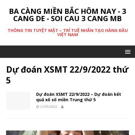
BA CÀNG MIỀN BẮC HÔM NAY - 3
CANG DE - SOI CAU 3 CANG MB
THÔNG TIN TUYỆT MẬT – TRÍ TUỆ NHÂN TẠO HÀNG ĐẦU
VIỆT NAM
Dự đoán XSMT 22/9/2022 thứ
5
Dự đoán XSMT 22/9/2022 – Dự đoán kết
quả xổ số miền Trung thứ 5
21/09/2022