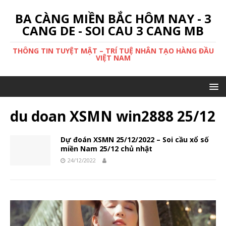
BA CÀNG MIỀN BẮC HÔM NAY - 3
CANG DE - SOI CAU 3 CANG MB
THÔNG TIN TUYỆT MẬT – TRÍ TUỆ NHÂN TẠO HÀNG ĐẦU
VIỆT NAM
du doan XSMN win2888 25/12
Dự đoán XSMN 25/12/2022 – Soi cầu xổ số
miền Nam 25/12 chủ nhật
24/12/2022