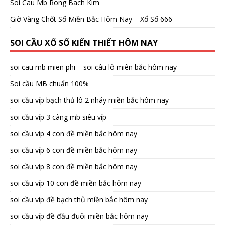
Soi Cau Mb Rong Bach Kim
Giờ Vàng Chốt Số Miền Bắc Hôm Nay – Xổ Số 666
SOI CẦU XỔ SỐ KIẾN THIẾT HÔM NAY
soi cau mb mien phi – soi câu lô miên băc hôm nay
Soi cầu MB chuẩn 100%
soi cầu víp bạch thủ lô 2 nháy miền bắc hôm nay
soi cầu víp 3 càng mb siêu víp
soi cầu víp 4 con đề miền bắc hôm nay
soi cầu víp 6 con đề miền bắc hôm nay
soi cầu víp 8 con đề miền bắc hôm nay
soi cầu víp 10 con đề miền bắc hôm nay
soi cầu víp đề bạch thủ miền bắc hôm nay
soi cầu víp đề đầu đuôi miền bắc hôm nay