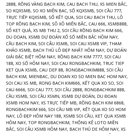
2888, RỒNG VÀNG BẠCH KIM, CAU BACH THU, XS MIEN BẮC,
SO KQXSMB, SO XO MIÊN BAC, SỐ KQXSMB, SOI CẦU 777,
TRỰC TIẾP KQXSMB, SỔ KẾT QUA, SOI CAU BACH THU, LÔ
TOP RỒNG BẠCH KIM, SÔ XÔ MIÊN BẮC, CAU 666, XSMB888,
SỔ KET QUẢ, XS MB THU 2, SOI CẦU RỒNG BẠCH KIM 666,
DU DOAN, XSMB DỰ ĐOÁN XỔ SỐ MIỀN BẮC HÔM NAY,
CẦU BẠCH KIM, SOI CÂU XSMB, SOI CAU XSMB VIP, THAM
KHẢO XSMB, BẠCH THỦ LÔ ĐẸP NHẤT HÔM NAY, DỰ ĐOÁN
GIẢI ĐẶC BIỆT HÔM NAY, RỒNG BẠCH KIM 7777, SOI CAU
188, XO SỐ HÔM NAY, SOI CAU RONGBACHKIM, TRUC TIEP
KET QUA XSMB, CAU DEP 88, RONGBACHKIM888, SOI CẦU
BACH KIM, MIENBAC, DU DOAN XO SO MIEN BAC HOM NAY,
SOI CAU XS MB, RONG BACH KIM666, KẾT QUA XO SO, SOI
CAU 6666, SOI CAU 777, SOI CẦU 2888, RONGBACHKIM 888,
CẦU XSMB, SOI CẦU XSMN, XSMB DỰ ĐOÁN, DU ĐOAN
XSMB HOM NAY, XS TRỰC TIẾP MB, RỒNG BẠCH KIM 6868,
RONGBACHKIM 666, SOI CẦU MB VIP, KẾT QUA XO SO HOM
NAY, LÔ ĐẸP HÔM NAY 188, XSMB SOI CẦU, KET QUA XSMB
HÔM NAY, TOP RONGBACHKIM, THỐNG KÊ LOTO MIỀN
BẮC, SOI CÂU XSMB HÔM NAY, BẠCH THỦ DE HÔM NAY, XS