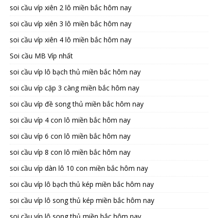
soi cầu víp xiên 2 lô miền bắc hôm nay
soi cầu víp xiên 3 lô miền bắc hôm nay
soi cầu víp xiên 4 lô miền bắc hôm nay
Soi cầu MB Víp nhất
soi cầu víp lô bạch thủ miền bắc hôm nay
soi cầu víp cặp 3 càng miền bắc hôm nay
soi cầu víp đề song thủ miền bắc hôm nay
soi cầu víp 4 con lô miền bắc hôm nay
soi cầu víp 6 con lô miền bắc hôm nay
soi cầu víp 8 con lô miền bắc hôm nay
soi cầu víp dàn lô 10 con miền bắc hôm nay
soi cầu víp lô bạch thủ kép miền bắc hôm nay
soi cầu víp lô song thủ kép miền bắc hôm nay
soi cầu víp lô song thủ miền bắc hôm nay