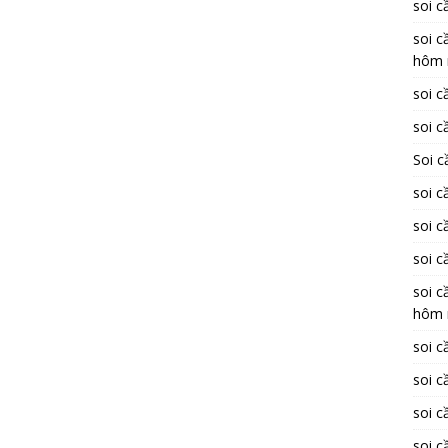
soi c
soi c
hôm 
soi c
soi c
Soi 
soi c
soi c
soi c
soi c
hôm 
soi c
soi c
soi c
soi c