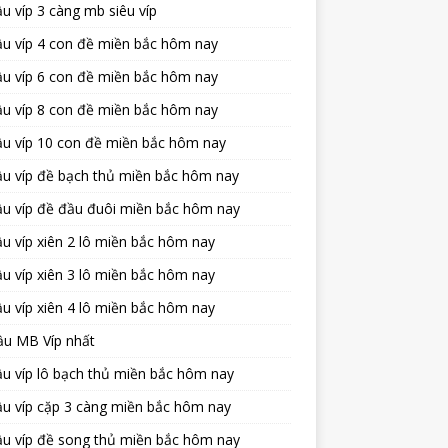
ầu víp 3 càng mb siêu víp
ầu víp 4 con đề miền bắc hôm nay
ầu víp 6 con đề miền bắc hôm nay
ầu víp 8 con đề miền bắc hôm nay
ầu víp 10 con đề miền bắc hôm nay
ầu víp đề bạch thủ miền bắc hôm nay
ầu víp đề đầu đuôi miền bắc hôm nay
ầu víp xiên 2 lô miền bắc hôm nay
ầu víp xiên 3 lô miền bắc hôm nay
ầu víp xiên 4 lô miền bắc hôm nay
ầu MB Víp nhất
ầu víp lô bạch thủ miền bắc hôm nay
ầu víp cặp 3 càng miền bắc hôm nay
ầu víp đề song thủ miền bắc hôm nay