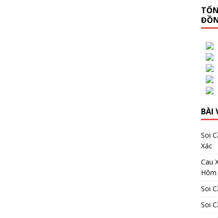
TỔN
ĐỒ
BÀI 
Soi C
Xác
Cau 
Hôm 
Soi C
Soi C