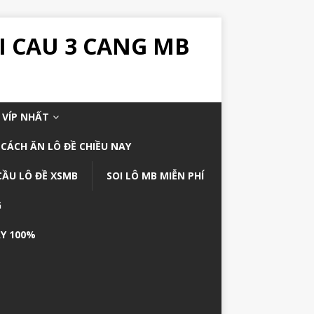
I CAU 3 CANG MB
 VÍP NHẤT
CÁCH ĂN LÔ ĐỀ CHIỀU NAY
CẦU LÔ ĐỀ XSMB
SOI LÔ MB MIỄN PHÍ
G
AY 100%