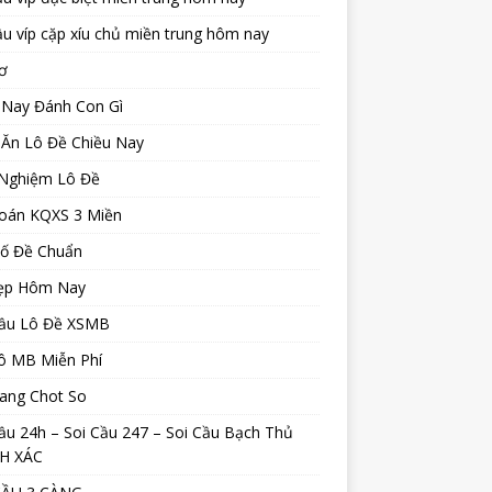
ầu víp cặp xíu chủ miền trung hôm nay
ơ
Nay Đánh Con Gì
 Ăn Lô Đề Chiều Nay
 Nghiệm Lô Đề
oán KQXS 3 Miền
Số Đề Chuẩn
ẹp Hôm Nay
Cầu Lô Đề XSMB
Lô MB Miễn Phí
Vang Chot So
ầu 24h – Soi Cầu 247 – Soi Cầu Bạch Thủ
H XÁC