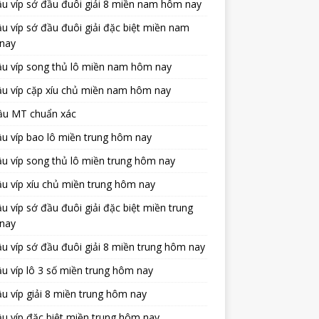
ầu víp sớ đầu đuôi giải 8 miền nam hôm nay
ầu víp sớ đầu đuôi giải đặc biệt miền nam
nay
ầu víp song thủ lô miền nam hôm nay
ầu víp cặp xíu chủ miền nam hôm nay
cầu MT chuẩn xác
ầu víp bao lô miền trung hôm nay
ầu víp song thủ lô miền trung hôm nay
ầu víp xíu chủ miền trung hôm nay
ầu víp sớ đầu đuôi giải đặc biệt miền trung
nay
ầu víp sớ đầu đuôi giải 8 miền trung hôm nay
ầu víp lô 3 số miền trung hôm nay
ầu víp giải 8 miền trung hôm nay
ầu víp đặc biệt miền trung hôm nay