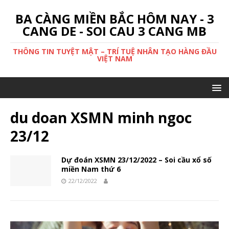
BA CÀNG MIỀN BẮC HÔM NAY - 3
CANG DE - SOI CAU 3 CANG MB
THÔNG TIN TUYỆT MẬT – TRÍ TUỆ NHÂN TẠO HÀNG ĐẦU
VIỆT NAM
du doan XSMN minh ngoc
23/12
Dự đoán XSMN 23/12/2022 – Soi cầu xổ số
miền Nam thứ 6
22/12/2022