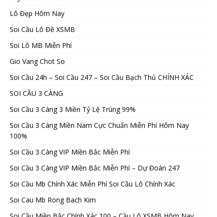
Lô Đẹp Hôm Nay
Soi Cầu Lô Đề XSMB
Soi Lô MB Miễn Phí
Gio Vang Chot So
Soi Cầu 24h – Soi Cầu 247 – Soi Cầu Bạch Thủ CHÍNH XÁC
SOI CẦU 3 CÀNG
Soi Cầu 3 Càng 3 Miền Tỷ Lệ Trúng 99%
Soi Cầu 3 Càng Miền Nam Cực Chuẩn Miễn Phí Hôm Nay
100%
Soi Cầu 3 Càng VIP Miền Bắc Miễn Phí
Soi Cầu 3 Càng VIP Miền Bắc Miễn Phí – Dự Đoán 247
Soi Cầu Mb Chính Xác Miễn Phí Soi Cầu Lô Chính Xác
Soi Cau Mb Rong Bach Kim
Soi Cầu Miền Bắc Chính Xác 100 – Cầu Lô XSMB Hôm Nay