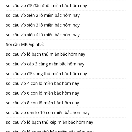
soi cầu víp đề đầu đuôi miền bắc hôm nay
soi cầu víp xiên 2 lô miền bắc hôm nay
soi cầu víp xiên 3 lô miền bắc hôm nay
soi cầu víp xiên 4 lô miền bắc hôm nay
Soi cầu MB Víp nhất
soi cầu víp lô bạch thủ miền bắc hôm nay
soi cầu víp cặp 3 càng miền bắc hôm nay
soi cầu víp đề song thủ miền bắc hôm nay
soi cầu víp 4 con lô miền bắc hôm nay
soi cầu víp 6 con lô miền bắc hôm nay
soi cầu víp 8 con lô miền bắc hôm nay
soi cầu víp dàn lô 10 con miền bắc hôm nay
soi cầu víp lô bạch thủ kép miền bắc hôm nay
soi cầu víp lô song thủ kép miền bắc hôm nay