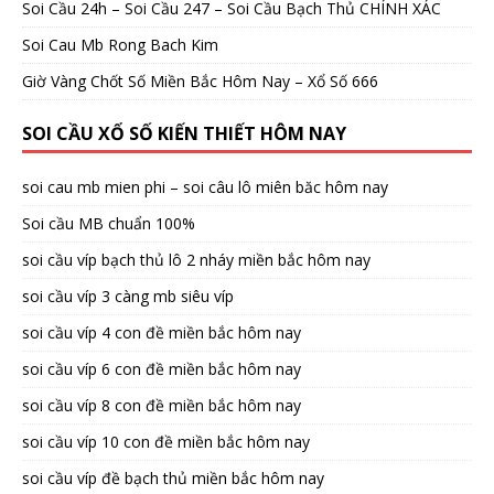
Soi Cầu 24h – Soi Cầu 247 – Soi Cầu Bạch Thủ CHÍNH XÁC
Soi Cau Mb Rong Bach Kim
Giờ Vàng Chốt Số Miền Bắc Hôm Nay – Xổ Số 666
SOI CẦU XỔ SỐ KIẾN THIẾT HÔM NAY
soi cau mb mien phi – soi câu lô miên băc hôm nay
Soi cầu MB chuẩn 100%
soi cầu víp bạch thủ lô 2 nháy miền bắc hôm nay
soi cầu víp 3 càng mb siêu víp
soi cầu víp 4 con đề miền bắc hôm nay
soi cầu víp 6 con đề miền bắc hôm nay
soi cầu víp 8 con đề miền bắc hôm nay
soi cầu víp 10 con đề miền bắc hôm nay
soi cầu víp đề bạch thủ miền bắc hôm nay