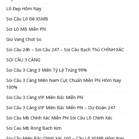
Lô Đẹp Hôm Nay
Soi Cầu Lô Đề XSMB
Soi Lô MB Miễn Phí
Gio Vang Chot So
Soi Cầu 24h – Soi Cầu 247 – Soi Cầu Bạch Thủ CHÍNH XÁC
SOI CẦU 3 CÀNG
Soi Cầu 3 Càng 3 Miền Tỷ Lệ Trúng 99%
Soi Cầu 3 Càng Miền Nam Cực Chuẩn Miễn Phí Hôm Nay
100%
Soi Cầu 3 Càng VIP Miền Bắc Miễn Phí
Soi Cầu 3 Càng VIP Miền Bắc Miễn Phí – Dự Đoán 247
Soi Cầu Mb Chính Xác Miễn Phí Soi Cầu Lô Chính Xác
Soi Cau Mb Rong Bach Kim
Soi Cầu Miền Bắc Chính Xác 100 – Cầu Lô XSMB Hôm Nay