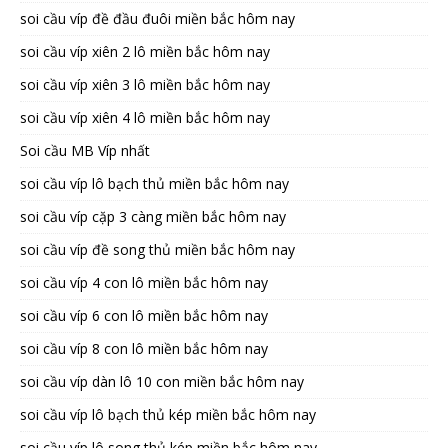
soi cầu víp đề đầu đuôi miền bắc hôm nay
soi cầu víp xiên 2 lô miền bắc hôm nay
soi cầu víp xiên 3 lô miền bắc hôm nay
soi cầu víp xiên 4 lô miền bắc hôm nay
Soi cầu MB Víp nhất
soi cầu víp lô bạch thủ miền bắc hôm nay
soi cầu víp cặp 3 càng miền bắc hôm nay
soi cầu víp đề song thủ miền bắc hôm nay
soi cầu víp 4 con lô miền bắc hôm nay
soi cầu víp 6 con lô miền bắc hôm nay
soi cầu víp 8 con lô miền bắc hôm nay
soi cầu víp dàn lô 10 con miền bắc hôm nay
soi cầu víp lô bạch thủ kép miền bắc hôm nay
soi cầu víp lô song thủ kép miền bắc hôm nay