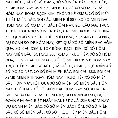
NAY, KẾT QUẢ XỔ SỐ XSMB, XỔ SỐ MIỀN BẮC TRỰC TIẾP,
XSMBHOM NAY, XSMB XSMN KẾT QUẢ XỔ SỐ MIỀN BẮC
HÔM NAY, RONG BẠCH KIM, THỐNG KÊ XSMB, XỔ SỐ KIẾN
THIẾT MIÊN BẮC, SOI CẦU MIỄN PHÍ 888, XO SO MIEN BAC
HOM NAY, SỔ XÔ MIÊN BẮC HÔM NAY, SOI CẦU 666, TRỰC
TIẾP KẾT QUẢ XỔ SỐ MIỀN BẮC, CAU MB, RÔNG BẠCH KIM,
KẾT QUẢ XỔ SỐ KIẾN THIẾT MIỀN BẮC, KQXSMB HÔM NAY,
DỰ ĐOÁN SỐ DE HÔM NAY, KẾT QUẢ XỔ SỐ MIỀN BẮC HÔM
QUA, SOI CAU XSMB, TOP RỒNG BẠCH KIM, XỔ SỐ HÔM
NAY MIỀN BẮC, SOI CÂU 366, XSMB TRỰC TIẾP, XỔ SỐ HÔM
QUA, RONG BACH KIM 666, XỔ SỐ MB, KQ XSMB HÔM NAY,
TRỰC TIẾP XSMB, SỐ KẾT QUẢ GIẢI ĐẶC BIỆT, DỰ ĐOÁN XỔ
SỐ, XO SO NET, XỔ SỐ ĐÀI MIỀN BẮC, SOI CAU 888, SOI CẦU
XSMB MIỄN PHÍ NGÀY HÔM NAY, TRỰC TIẾP XỔ SỐ MIỀN
BẮC HÔM NAY, KẾT QUẢ XỔ SỐ MIỀN, SỐ MIỀN BẮC HÔM
NAY, DỰ ĐOÁN XỔ SỐ MIỀN BẮC HÔM NAY, SỔ XÔ MIÊN
BẮC, SO XO MIEN BAC HOM NAY, DU DOAN XO SO, DỰ
ĐOÁN GIẢI ĐẶC BIỆT NGÀY MAI, KẾT QUẢ XSMB HÔM NAY,
DỰ ĐOÁN MIỀN BẮC, XỔ SỐ MIỀN BẮC HÔM, XỔ SỐ MIỀN
BẮC XỔ SỐ MIỀN BẮC, XỔ SỐ TRỰC TIẾP MIỀN BẮC HÔM
NAY, SOI CẦU LÔ VIP, KẾT QUẢ MIỀN BẮC, SOI CẦU XSMB