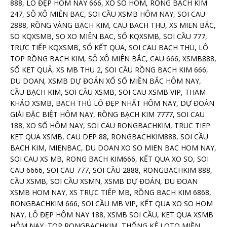
888, LÔ ĐẸP HÔM NAY 666, XỔ SỐ HÔM, RỒNG BẠCH KIM
247, SÔ XÔ MIÊN BAC, SOI CẦU XSMB HÔM NAY, SOI CAU
2888, RỒNG VÀNG BẠCH KIM, CAU BACH THU, XS MIEN BẮC,
SO KQXSMB, SO XO MIÊN BAC, SỐ KQXSMB, SOI CẦU 777,
TRỰC TIẾP KQXSMB, SỔ KẾT QUA, SOI CAU BACH THU, LÔ
TOP RỒNG BẠCH KIM, SÔ XÔ MIÊN BẮC, CAU 666, XSMB888,
SỔ KET QUẢ, XS MB THU 2, SOI CẦU RỒNG BẠCH KIM 666,
DU DOAN, XSMB DỰ ĐOÁN XỔ SỐ MIỀN BẮC HÔM NAY,
CẦU BẠCH KIM, SOI CÂU XSMB, SOI CAU XSMB VIP, THAM
KHẢO XSMB, BẠCH THỦ LÔ ĐẸP NHẤT HÔM NAY, DỰ ĐOÁN
GIẢI ĐẶC BIỆT HÔM NAY, RỒNG BẠCH KIM 7777, SOI CAU
188, XO SỐ HÔM NAY, SOI CAU RONGBACHKIM, TRUC TIEP
KET QUA XSMB, CAU DEP 88, RONGBACHKIM888, SOI CẦU
BACH KIM, MIENBAC, DU DOAN XO SO MIEN BAC HOM NAY,
SOI CAU XS MB, RONG BACH KIM666, KẾT QUA XO SO, SOI
CAU 6666, SOI CAU 777, SOI CẦU 2888, RONGBACHKIM 888,
CẦU XSMB, SOI CẦU XSMN, XSMB DỰ ĐOÁN, DU ĐOAN
XSMB HOM NAY, XS TRỰC TIẾP MB, RỒNG BẠCH KIM 6868,
RONGBACHKIM 666, SOI CẦU MB VIP, KẾT QUA XO SO HOM
NAY, LÔ ĐẸP HÔM NAY 188, XSMB SOI CẦU, KET QUA XSMB
HÔM NAY, TOP RONGBACHKIM, THỐNG KÊ LOTO MIỀN