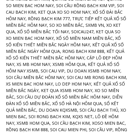
SO MIEN BAC HOM NAY, SOI CẦU RỒNG BẠCH KIM VIP, SOI
CAU BACH KIM, KET QUA XO SO HOM NAY, XỔ SỐ ĐÀI BẮC
HÔM NAY, RỒNG BẠCH KIM 777, TRỰC TIẾP KẾT QUẢ XỔ SỐ
MIỀN BẮC HÔM NAY, SO XO MIỀN BẮC, SXMB VN, XO KET
QUA, XỔ SỐ MIỀN BẮC TỐI NAY, SOICAU247, KET QUA SO
XO MIEN BAC HOM NAY, XỔ SỐ MIỀN NAM MIỀN BẮC, XỔ
SỐ KIẾN THIẾT MIỀN BẮC NGÀY HÔM NAY, KẾT QUẢ XỔ SỐ
MIỀN BẮC NGÀY HÔM QUA, RONG BACH KIM 888, KẾT QUẢ
XỔ SỐ KIẾN THIẾT MIỀN BẮC HÔM NAY, CẶP LÔ ĐẸP HÔM
NAY, XS MB HOM NAY, XSMB HÔM QUA, KẾT QUẢ XỔ SỐ
HÔM NAY XSMB, SOI CAU VIP, DU DOAN XSMB HOM NAY,
SOI CẦU MIỀN BẮC HÔM NAY, SOI CAU MB RONG BACH KIM,
XS MIEN BAC HOM NAY, LO DEP HOM NAY, KẾT QUẢ XỔ SỐ
MIỀN BẮC NGÀY, KET QUA XSMB HOM NAY, XO SO MIỀN
BẮC, SOI CẦU DỰ ĐOÁN XỔ SỐ MIỀN BẮC HÔM NAY, DIỄN
ĐÀN XỔ SỐ MIỀN BẮC, XỔ SỐ HÀ NỘI HÔM QUA, SỔ KẾT
QUẢ MIỀN BẮC, DU DOAN KQXSMB, SOI CẦU BẠCH THỦ, XO
MIEN BAC, SOI RONG BACH KIM, KQXS NET, LÔ ĐỀ HÔM
NAY, XSMB HOM QUA, SOI CẦU BẠCH KIM, XOSO MIEN BAC,
RỒNG BẠCH KIM 888, SOI CAU MIEN PHI, SOI CẦU VIP, RỒNG