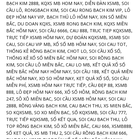
BẠCH KIM 2888, KQXS MB HOM NAY, DIỄN ĐÀN XSMB, SOI
CẦU LÔ, RONGBACH KIM, SOI CAU RONG BACH KIM VIP, LÔ
ĐẸP HÔM NAY VIP, BẠCH THỦ LÔ HÔM NAY, XIN SỐ MIỀN
BẮC, DU DOAN KQXS, XSMB RONG BACH KIM, KQXS MIỀN
BẮC HÔM NAY, SOI CẦU 6666, CAU 888, TRUC TIEP KQXSMB,
TRỰC TIẾP XSMB HÔM NAY, DỰ ĐOÁN KQXSMB, XSMB SOI
CAU, SOI CAU VIP MB, XỔ SỐ MB HÔM NAY, SOI CAU TOT,
THỐNG KÊ RỒNG BẠCH KIM, CHOT LO, SOI CẦU XỔ SỐ,
THỐNG KÊ XỔ SỐ MIỀN BẮC HÔM NAY, SOI RỒNG BẠCH
KIM, SOI CẦU LÔ MIỀN BẮC, CAU LO MB, KẾT QUẢ XỔ SỐ
MIỀN BẮC HÔM NAY HÔM NAY, SOI CẦU 188, KẾT QUẢ MIỀN
BẮC HÔM NAY, XO SO HÔM NAY, KET QUẢ XỔ SỐ, SOI CẦU
MIỄN PHÍ, XSMB HÔM NAY TRỰC TIẾP, CẦU ĐẸP 88, XSMB
888, LÔ ĐẸP HÔM NAY 666, XỔ SỐ HÔM, RỒNG BẠCH KIM
247, SÔ XÔ MIÊN BAC, SOI CẦU XSMB HÔM NAY, SOI CAU
2888, RỒNG VÀNG BẠCH KIM, CAU BACH THU, XS MIEN BẮC,
SO KQXSMB, SO XO MIÊN BAC, SỐ KQXSMB, SOI CẦU 777,
TRỰC TIẾP KQXSMB, SỔ KẾT QUA, SOI CAU BACH THU, LÔ
TOP RỒNG BẠCH KIM, SÔ XÔ MIÊN BẮC, CAU 666, XSMB888,
SỔ KET QUẢ, XS MB THU 2, SOI CẦU RỒNG BẠCH KIM 666,