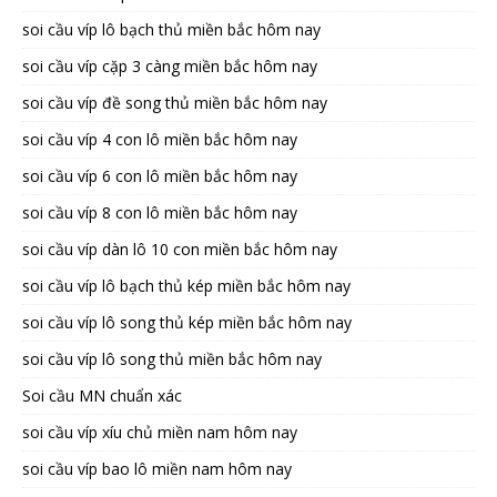
soi cầu víp lô bạch thủ miền bắc hôm nay
soi cầu víp cặp 3 càng miền bắc hôm nay
soi cầu víp đề song thủ miền bắc hôm nay
soi cầu víp 4 con lô miền bắc hôm nay
soi cầu víp 6 con lô miền bắc hôm nay
soi cầu víp 8 con lô miền bắc hôm nay
soi cầu víp dàn lô 10 con miền bắc hôm nay
soi cầu víp lô bạch thủ kép miền bắc hôm nay
soi cầu víp lô song thủ kép miền bắc hôm nay
soi cầu víp lô song thủ miền bắc hôm nay
Soi cầu MN chuẩn xác
soi cầu víp xíu chủ miền nam hôm nay
soi cầu víp bao lô miền nam hôm nay