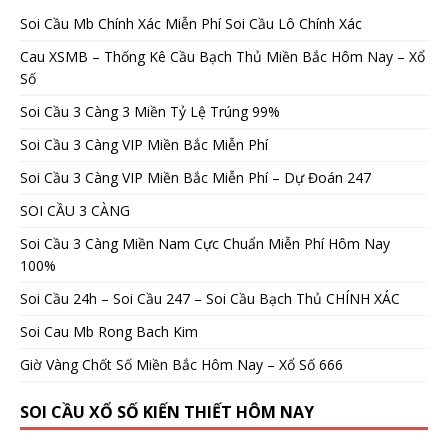
Soi Cầu Mb Chính Xác Miễn Phí Soi Cầu Lô Chính Xác
Cau XSMB – Thống Kê Cầu Bạch Thủ Miền Bắc Hôm Nay – Xổ
Số
Soi Cầu 3 Càng 3 Miền Tỷ Lệ Trúng 99%
Soi Cầu 3 Càng VIP Miền Bắc Miễn Phí
Soi Cầu 3 Càng VIP Miền Bắc Miễn Phí – Dự Đoán 247
SOI CẦU 3 CÀNG
Soi Cầu 3 Càng Miền Nam Cực Chuẩn Miễn Phí Hôm Nay
100%
Soi Cầu 24h – Soi Cầu 247 – Soi Cầu Bạch Thủ CHÍNH XÁC
Soi Cau Mb Rong Bach Kim
Giờ Vàng Chốt Số Miền Bắc Hôm Nay – Xổ Số 666
SOI CẦU XỔ SỐ KIẾN THIẾT HÔM NAY