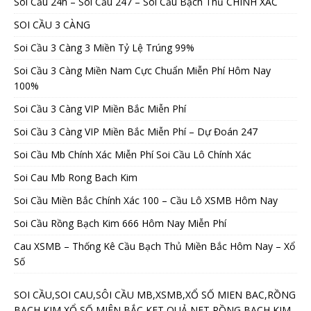
Soi Cầu 24h – Soi Cầu 247 – Soi Cầu Bạch Thủ CHÍNH XÁC
SOI CẦU 3 CÀNG
Soi Cầu 3 Càng 3 Miền Tỷ Lệ Trúng 99%
Soi Cầu 3 Càng Miền Nam Cực Chuẩn Miễn Phí Hôm Nay
100%
Soi Cầu 3 Càng VIP Miền Bắc Miễn Phí
Soi Cầu 3 Càng VIP Miền Bắc Miễn Phí – Dự Đoán 247
Soi Cầu Mb Chính Xác Miễn Phí Soi Cầu Lô Chính Xác
Soi Cau Mb Rong Bach Kim
Soi Cầu Miền Bắc Chính Xác 100 – Cầu Lô XSMB Hôm Nay
Soi Cầu Rồng Bạch Kim 666 Hôm Nay Miễn Phí
Cau XSMB – Thống Kê Cầu Bạch Thủ Miền Bắc Hôm Nay – Xổ
Số
SOI CẦU,SOI CAU,SÔI CẦU MB,XSMB,XỔ SỐ MIEN BAC,RỒNG
BẠCH KIM,XỔ SỐ MIÊN BẮC,KET QUẢ NET,RỒNG BẠCH KIM