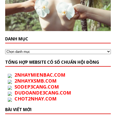
DANH MỤC
TỔNG HỢP WEBSITE CÓ SỐ CHUẨN HỘI ĐỒNG
2NHAYMIENBAC.COM
2NHAYXSMB.COM
SODEP3CANG.COM
DUDOANDE3CANG.COM
CHOT2NHAY.COM
BÀI VIẾT MỚI