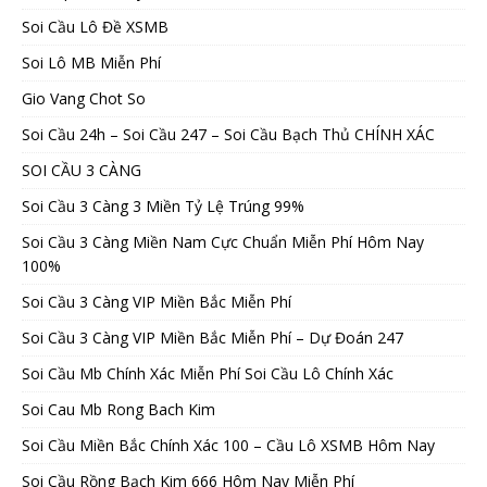
Soi Cầu Lô Đề XSMB
Soi Lô MB Miễn Phí
Gio Vang Chot So
Soi Cầu 24h – Soi Cầu 247 – Soi Cầu Bạch Thủ CHÍNH XÁC
SOI CẦU 3 CÀNG
Soi Cầu 3 Càng 3 Miền Tỷ Lệ Trúng 99%
Soi Cầu 3 Càng Miền Nam Cực Chuẩn Miễn Phí Hôm Nay
100%
Soi Cầu 3 Càng VIP Miền Bắc Miễn Phí
Soi Cầu 3 Càng VIP Miền Bắc Miễn Phí – Dự Đoán 247
Soi Cầu Mb Chính Xác Miễn Phí Soi Cầu Lô Chính Xác
Soi Cau Mb Rong Bach Kim
Soi Cầu Miền Bắc Chính Xác 100 – Cầu Lô XSMB Hôm Nay
Soi Cầu Rồng Bạch Kim 666 Hôm Nay Miễn Phí