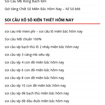
Soi Cau Mb Rong Bach Kim
Giờ Vàng Chốt Số Miền Bắc Hôm Nay – Xổ Số 666
SOI CẦU XỔ SỐ KIẾN THIẾT HÔM NAY
soi cau mb mien phi – soi câu lô miên băc hôm nay
Soi cầu MB chuẩn 100%
soi cầu víp bạch thủ lô 2 nháy miền bắc hôm nay
soi cầu víp 3 càng mb siêu víp
soi cầu víp 4 con đề miền bắc hôm nay
soi cầu víp 6 con đề miền bắc hôm nay
soi cầu víp 8 con đề miền bắc hôm nay
soi cầu víp 10 con đề miền bắc hôm nay
soi cầu víp đề bạch thủ miền bắc hôm nay
soi cầu víp đề đầu đuôi miền bắc hôm nay