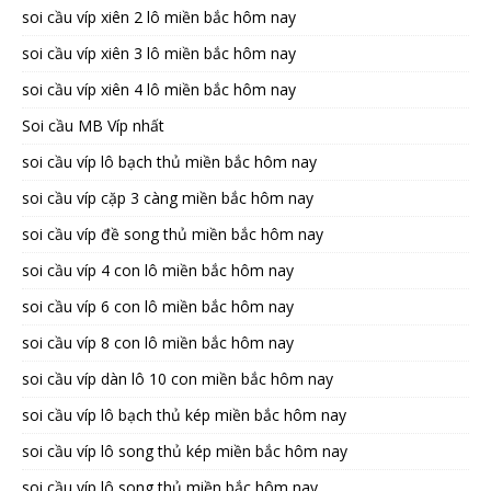
soi cầu víp xiên 2 lô miền bắc hôm nay
soi cầu víp xiên 3 lô miền bắc hôm nay
soi cầu víp xiên 4 lô miền bắc hôm nay
Soi cầu MB Víp nhất
soi cầu víp lô bạch thủ miền bắc hôm nay
soi cầu víp cặp 3 càng miền bắc hôm nay
soi cầu víp đề song thủ miền bắc hôm nay
soi cầu víp 4 con lô miền bắc hôm nay
soi cầu víp 6 con lô miền bắc hôm nay
soi cầu víp 8 con lô miền bắc hôm nay
soi cầu víp dàn lô 10 con miền bắc hôm nay
soi cầu víp lô bạch thủ kép miền bắc hôm nay
soi cầu víp lô song thủ kép miền bắc hôm nay
soi cầu víp lô song thủ miền bắc hôm nay