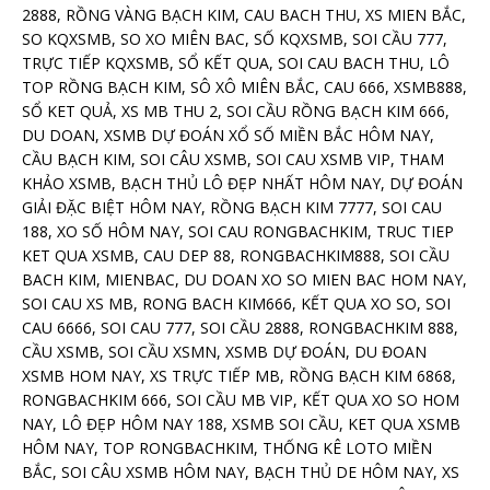
2888, RỒNG VÀNG BẠCH KIM, CAU BACH THU, XS MIEN BẮC,
SO KQXSMB, SO XO MIÊN BAC, SỐ KQXSMB, SOI CẦU 777,
TRỰC TIẾP KQXSMB, SỔ KẾT QUA, SOI CAU BACH THU, LÔ
TOP RỒNG BẠCH KIM, SÔ XÔ MIÊN BẮC, CAU 666, XSMB888,
SỔ KET QUẢ, XS MB THU 2, SOI CẦU RỒNG BẠCH KIM 666,
DU DOAN, XSMB DỰ ĐOÁN XỔ SỐ MIỀN BẮC HÔM NAY,
CẦU BẠCH KIM, SOI CÂU XSMB, SOI CAU XSMB VIP, THAM
KHẢO XSMB, BẠCH THỦ LÔ ĐẸP NHẤT HÔM NAY, DỰ ĐOÁN
GIẢI ĐẶC BIỆT HÔM NAY, RỒNG BẠCH KIM 7777, SOI CAU
188, XO SỐ HÔM NAY, SOI CAU RONGBACHKIM, TRUC TIEP
KET QUA XSMB, CAU DEP 88, RONGBACHKIM888, SOI CẦU
BACH KIM, MIENBAC, DU DOAN XO SO MIEN BAC HOM NAY,
SOI CAU XS MB, RONG BACH KIM666, KẾT QUA XO SO, SOI
CAU 6666, SOI CAU 777, SOI CẦU 2888, RONGBACHKIM 888,
CẦU XSMB, SOI CẦU XSMN, XSMB DỰ ĐOÁN, DU ĐOAN
XSMB HOM NAY, XS TRỰC TIẾP MB, RỒNG BẠCH KIM 6868,
RONGBACHKIM 666, SOI CẦU MB VIP, KẾT QUA XO SO HOM
NAY, LÔ ĐẸP HÔM NAY 188, XSMB SOI CẦU, KET QUA XSMB
HÔM NAY, TOP RONGBACHKIM, THỐNG KÊ LOTO MIỀN
BẮC, SOI CÂU XSMB HÔM NAY, BẠCH THỦ DE HÔM NAY, XS