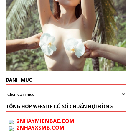
DANH MỤC
TỔNG HỢP WEBSITE CÓ SỐ CHUẨN HỘI ĐỒNG
2NHAYMIENBAC.COM
2NHAYXSMB.COM