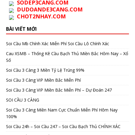
SODEP3CANG.COM
DUDOANDE3CANG.COM
CHOT2NHAY.COM
BÀI VIẾT MỚI
Soi Cầu Mb Chính Xác Miễn Phí Soi Cầu Lô Chính Xác
Cau XSMB – Thống Kê Cầu Bạch Thủ Miền Bắc Hôm Nay – Xổ
Số
Soi Cầu 3 Càng 3 Miền Tỷ Lệ Trúng 99%
Soi Cầu 3 Càng VIP Miền Bắc Miễn Phí
Soi Cầu 3 Càng VIP Miền Bắc Miễn Phí – Dự Đoán 247
SOI CẦU 3 CÀNG
Soi Cầu 3 Càng Miền Nam Cực Chuẩn Miễn Phí Hôm Nay
100%
Soi Cầu 24h – Soi Cầu 247 – Soi Cầu Bạch Thủ CHÍNH XÁC