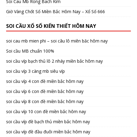
Soi Cau Mb Rong Bach Kim
Giờ Vàng Chốt Số Miền Bắc Hôm Nay – Xổ Số 666
SOI CẦU XỔ SỐ KIẾN THIẾT HÔM NAY
soi cau mb mien phi – soi câu lô miên băc hôm nay
Soi cầu MB chuẩn 100%
soi cầu víp bạch thủ lô 2 nháy miền bắc hôm nay
soi cầu víp 3 càng mb siêu víp
soi cầu víp 4 con đề miền bắc hôm nay
soi cầu víp 6 con đề miền bắc hôm nay
soi cầu víp 8 con đề miền bắc hôm nay
soi cầu víp 10 con đề miền bắc hôm nay
soi cầu víp đề bạch thủ miền bắc hôm nay
soi cầu víp đề đầu đuôi miền bắc hôm nay