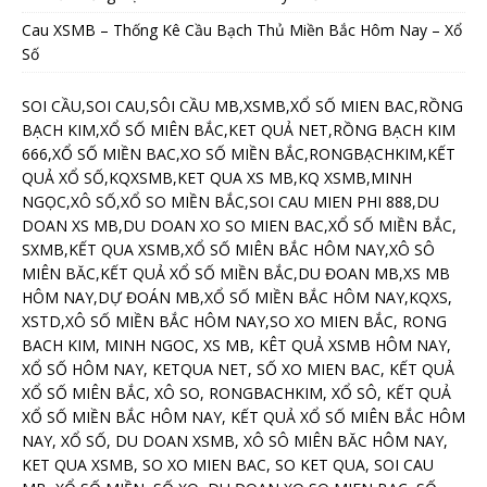
Cau XSMB – Thống Kê Cầu Bạch Thủ Miền Bắc Hôm Nay – Xổ
Số
SOI CẦU,SOI CAU,SÔI CẦU MB,XSMB,XỔ SỐ MIEN BAC,RỒNG
BẠCH KIM,XỔ SỐ MIÊN BẮC,KET QUẢ NET,RỒNG BẠCH KIM
666,XỔ SỐ MIỀN BAC,XO SỐ MIỀN BẮC,RONGBẠCHKIM,KẾT
QUẢ XỔ SỐ,KQXSMB,KET QUA XS MB,KQ XSMB,MINH
NGỌC,XÔ SỐ,XỔ SO MIỀN BẮC,SOI CAU MIEN PHI 888,DU
DOAN XS MB,DU DOAN XO SO MIEN BAC,XỔ SỐ MIỀN BẮC,
SXMB,KẾT QUA XSMB,XỔ SỐ MIÊN BẮC HÔM NAY,XÔ SÔ
MIÊN BĂC,KẾT QUẢ XỔ SỐ MIỀN BẮC,DU ĐOAN MB,XS MB
HÔM NAY,DỰ ĐOÁN MB,XỔ SỐ MIỀN BẮC HÔM NAY,KQXS,
XSTD,XÔ SỐ MIỀN BẮC HÔM NAY,SO XO MIEN BẮC, RONG
BACH KIM, MINH NGOC, XS MB, KÊT QUẢ XSMB HÔM NAY,
XỔ SỐ HÔM NAY, KETQUA NET, SỐ XO MIEN BAC, KẾT QUẢ
XỔ SỐ MIÊN BẮC, XÔ SO, RONGBACHKIM, XỔ SÔ, KẾT QUẢ
XỔ SỐ MIỀN BẮC HÔM NAY, KẾT QUẢ XỔ SỐ MIÊN BẮC HÔM
NAY, XỔ SỐ, DU DOAN XSMB, XÔ SÔ MIÊN BĂC HÔM NAY,
KET QUA XSMB, SO XO MIEN BAC, SO KET QUA, SOI CAU