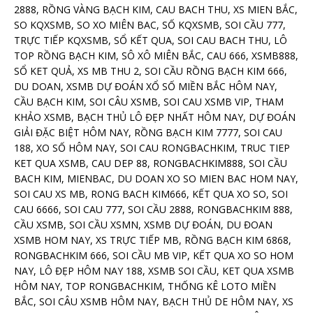
2888, RỒNG VÀNG BẠCH KIM, CAU BACH THU, XS MIEN BẮC,
SO KQXSMB, SO XO MIÊN BAC, SỐ KQXSMB, SOI CẦU 777,
TRỰC TIẾP KQXSMB, SỔ KẾT QUA, SOI CAU BACH THU, LÔ
TOP RỒNG BẠCH KIM, SÔ XÔ MIÊN BẮC, CAU 666, XSMB888,
SỔ KET QUẢ, XS MB THU 2, SOI CẦU RỒNG BẠCH KIM 666,
DU DOAN, XSMB DỰ ĐOÁN XỔ SỐ MIỀN BẮC HÔM NAY,
CẦU BẠCH KIM, SOI CÂU XSMB, SOI CAU XSMB VIP, THAM
KHẢO XSMB, BẠCH THỦ LÔ ĐẸP NHẤT HÔM NAY, DỰ ĐOÁN
GIẢI ĐẶC BIỆT HÔM NAY, RỒNG BẠCH KIM 7777, SOI CAU
188, XO SỐ HÔM NAY, SOI CAU RONGBACHKIM, TRUC TIEP
KET QUA XSMB, CAU DEP 88, RONGBACHKIM888, SOI CẦU
BACH KIM, MIENBAC, DU DOAN XO SO MIEN BAC HOM NAY,
SOI CAU XS MB, RONG BACH KIM666, KẾT QUA XO SO, SOI
CAU 6666, SOI CAU 777, SOI CẦU 2888, RONGBACHKIM 888,
CẦU XSMB, SOI CẦU XSMN, XSMB DỰ ĐOÁN, DU ĐOAN
XSMB HOM NAY, XS TRỰC TIẾP MB, RỒNG BẠCH KIM 6868,
RONGBACHKIM 666, SOI CẦU MB VIP, KẾT QUA XO SO HOM
NAY, LÔ ĐẸP HÔM NAY 188, XSMB SOI CẦU, KET QUA XSMB
HÔM NAY, TOP RONGBACHKIM, THỐNG KÊ LOTO MIỀN
BẮC, SOI CÂU XSMB HÔM NAY, BẠCH THỦ DE HÔM NAY, XS