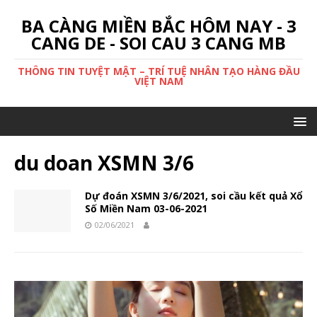
BA CÀNG MIỀN BẮC HÔM NAY - 3
CANG DE - SOI CAU 3 CANG MB
THÔNG TIN TUYỆT MẬT – TRÍ TUỆ NHÂN TẠO HÀNG ĐẦU
VIỆT NAM
du doan XSMN 3/6
Dự đoán XSMN 3/6/2021, soi cầu kết quả Xổ
Số Miền Nam 03-06-2021
02/06/2021