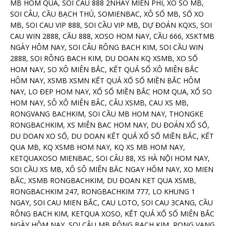
MB HOM QUA, SOI CAU 888 2NHAY MIEN PHI, XO SÔ MB,
SOI CÂU, CẦU BẠCH THỦ, SOMIENBAC, XÔ SỐ MB, SỐ XO
MB, SOI CAU VIP 888, SOI CẦU VIP MB, DỰ ĐOÁN KQXS, SOI
CAU WIN 2888, CẦU 888, XOSO HOM NAY, CẦU 666, XSKTMB
NGÀY HÔM NAY, SOI CÂU RÔNG BACH KIM, SOI CẦU WIN
2888, SOI RÔNG BACH KIM, DU DOAN KQ XSMB, XO SỐ
HOM NAY, SO XÔ MIÊN BẮC, KẾT QUẢ SỔ XÔ MIÊN BẮC
HÔM NAY, XSMB XSMN KẾT QUẢ XỐ SỐ MIỀN BẮC HÔM
NAY, LO ĐEP HOM NAY, XỔ SỐ MIỀN BẮC HOM QUA, XỔ SO
HOM NAY, SÔ XÔ MIÊN BÂC, CÂU XSMB, CAU XS MB,
RONGVANG BACHKIM, SOI CẦU MB HOM NAY, THONGKE
RONGBACHKIM, XS MIÊN BAC HOM NAY, DU ĐOÁN XỔ SỐ,
DU DOAN XO SỐ, DU DOAN KẾT QUẢ XỔ SỐ MIỀN BẮC, KẾT
QUA MB, KQ XSMB HOM NAY, KQ XS MB HOM NAY,
KETQUAXOSO MIENBAC, SOI CÂU 88, XS HÀ NỘI HOM NAY,
SOI CẦU XS MB, XÔ SÔ MIÊN BĂC NGAY HÔM NAY, XO MIEN
BẮC, XSMB RONGBACHKIM, DU ĐOAN KET QUA XSMB,
RONGBACHKIM 247, RONGBACHKIM 777, LO KHUNG 1
NGAY, SOI CAU MIEN BẮC, CAU LOTO, SOI CAU 3CANG, CẦU
RÔNG BACH KIM, KETQUA XOSO, KẾT QUẢ XỔ SỐ MIÊN BẮC
NGÀY HÔM NAY, SOI CÂU MB RÔNG BACH KIM, RONG VANG