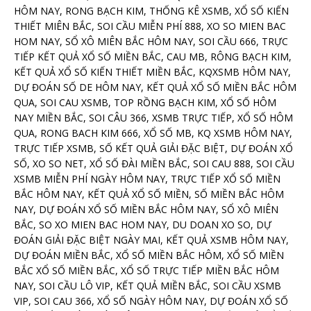
HÔM NAY, RONG BẠCH KIM, THỐNG KÊ XSMB, XỔ SỐ KIẾN
THIẾT MIÊN BẮC, SOI CẦU MIỄN PHÍ 888, XO SO MIEN BAC
HOM NAY, SỔ XÔ MIÊN BẮC HÔM NAY, SOI CẦU 666, TRỰC
TIẾP KẾT QUẢ XỔ SỐ MIỀN BẮC, CAU MB, RÔNG BẠCH KIM,
KẾT QUẢ XỔ SỐ KIẾN THIẾT MIỀN BẮC, KQXSMB HÔM NAY,
DỰ ĐOÁN SỐ DE HÔM NAY, KẾT QUẢ XỔ SỐ MIỀN BẮC HÔM
QUA, SOI CAU XSMB, TOP RỒNG BẠCH KIM, XỔ SỐ HÔM
NAY MIỀN BẮC, SOI CÂU 366, XSMB TRỰC TIẾP, XỔ SỐ HÔM
QUA, RONG BACH KIM 666, XỔ SỐ MB, KQ XSMB HÔM NAY,
TRỰC TIẾP XSMB, SỐ KẾT QUẢ GIẢI ĐẶC BIỆT, DỰ ĐOÁN XỔ
SỐ, XO SO NET, XỔ SỐ ĐÀI MIỀN BẮC, SOI CAU 888, SOI CẦU
XSMB MIỄN PHÍ NGÀY HÔM NAY, TRỰC TIẾP XỔ SỐ MIỀN
BẮC HÔM NAY, KẾT QUẢ XỔ SỐ MIỀN, SỐ MIỀN BẮC HÔM
NAY, DỰ ĐOÁN XỔ SỐ MIỀN BẮC HÔM NAY, SỔ XÔ MIÊN
BẮC, SO XO MIEN BAC HOM NAY, DU DOAN XO SO, DỰ
ĐOÁN GIẢI ĐẶC BIỆT NGÀY MAI, KẾT QUẢ XSMB HÔM NAY,
DỰ ĐOÁN MIỀN BẮC, XỔ SỐ MIỀN BẮC HÔM, XỔ SỐ MIỀN
BẮC XỔ SỐ MIỀN BẮC, XỔ SỐ TRỰC TIẾP MIỀN BẮC HÔM
NAY, SOI CẦU LÔ VIP, KẾT QUẢ MIỀN BẮC, SOI CẦU XSMB
VIP, SOI CAU 366, XỔ SỐ NGÀY HÔM NAY, DỰ ĐOÁN XỔ SỐ