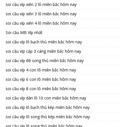
soi cầu víp xiên 2 lô miền bắc hôm nay
soi cầu víp xiên 3 lô miền bắc hôm nay
soi cầu víp xiên 4 lô miền bắc hôm nay
Soi cầu MB Víp nhất
soi cầu víp lô bạch thủ miền bắc hôm nay
soi cầu víp cặp 3 càng miền bắc hôm nay
soi cầu víp đề song thủ miền bắc hôm nay
soi cầu víp 4 con lô miền bắc hôm nay
soi cầu víp 6 con lô miền bắc hôm nay
soi cầu víp 8 con lô miền bắc hôm nay
soi cầu víp dàn lô 10 con miền bắc hôm nay
soi cầu víp lô bạch thủ kép miền bắc hôm nay
soi cầu víp lô song thủ kép miền bắc hôm nay
soi cầu víp lô song thủ miền bắc hôm nay