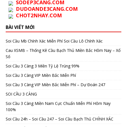
SODEP3CANG.COM
DUDOANDE3CANG.COM
CHOT2NHAY.COM
BÀI VIẾT MỚI
Soi Cầu Mb Chính Xác Miễn Phí Soi Cầu Lô Chính Xác
Cau XSMB – Thống Kê Cầu Bạch Thủ Miền Bắc Hôm Nay – Xổ
Số
Soi Cầu 3 Càng 3 Miền Tỷ Lệ Trúng 99%
Soi Cầu 3 Càng VIP Miền Bắc Miễn Phí
Soi Cầu 3 Càng VIP Miền Bắc Miễn Phí – Dự Đoán 247
SOI CẦU 3 CÀNG
Soi Cầu 3 Càng Miền Nam Cực Chuẩn Miễn Phí Hôm Nay
100%
Soi Cầu 24h – Soi Cầu 247 – Soi Cầu Bạch Thủ CHÍNH XÁC