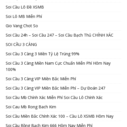
Soi Cầu Lô Đề XSMB
Soi Lô MB Miễn Phí
Gio Vang Chot So
Soi Cầu 24h – Soi Cầu 247 – Soi Cầu Bạch Thủ CHÍNH XÁC
SOI CẦU 3 CÀNG
Soi Cầu 3 Càng 3 Miền Tỷ Lệ Trúng 99%
Soi Cầu 3 Càng Miền Nam Cực Chuẩn Miễn Phí Hôm Nay
100%
Soi Cầu 3 Càng VIP Miền Bắc Miễn Phí
Soi Cầu 3 Càng VIP Miền Bắc Miễn Phí – Dự Đoán 247
Soi Cầu Mb Chính Xác Miễn Phí Soi Cầu Lô Chính Xác
Soi Cau Mb Rong Bach Kim
Soi Cầu Miền Bắc Chính Xác 100 – Cầu Lô XSMB Hôm Nay
Soi Cầu Rồng Bạch Kim 666 Hôm Nay Miễn Phí