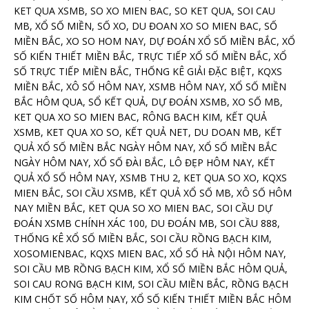
KET QUA XSMB, SO XO MIEN BAC, SO KET QUA, SOI CAU
MB, XỔ SỐ MIỀN, SỐ XO, DU ĐOAN XO SO MIEN BAC, SỐ
MIỀN BẮC, XO SO HOM NAY, DỰ ĐOÁN XỔ SỐ MIỀN BẮC, XỔ
SỐ KIẾN THIẾT MIỀN BẮC, TRỰC TIẾP XỔ SỐ MIỀN BẮC, XỔ
SỐ TRỰC TIẾP MIỀN BẮC, THỐNG KÊ GIẢI ĐẶC BIỆT, KQXS
MIỀN BẮC, XÔ SỐ HÔM NAY, XSMB HÔM NAY, XỔ SỐ MIỀN
BẮC HÔM QUA, SỔ KẾT QUẢ, DỰ ĐOÁN XSMB, XO SỐ MB,
KET QUA XO SO MIEN BAC, RÔNG BACH KIM, KẾT QUẢ
XSMB, KET QUA XO SO, KẾT QUẢ NET, DU DOAN MB, KẾT
QUẢ XỔ SỐ MIỀN BẮC NGÀY HÔM NAY, XỔ SỐ MIỀN BẮC
NGÀY HÔM NAY, XỔ SỐ ĐÀI BẮC, LÔ ĐẸP HÔM NAY, KẾT
QUẢ XỔ SỐ HÔM NAY, XSMB THU 2, KET QUA SO XO, KQXS
MIEN BẮC, SOI CẦU XSMB, KẾT QUẢ XỔ SỐ MB, XÔ SỐ HÔM
NAY MIỀN BẮC, KET QUA SO XO MIEN BAC, SOI CẦU DỰ
ĐOÁN XSMB CHÍNH XÁC 100, DU ĐOÁN MB, SOI CẦU 888,
THỐNG KÊ XỔ SỐ MIỀN BẮC, SOI CẦU RỒNG BẠCH KIM,
XOSOMIENBAC, KQXS MIEN BAC, XỔ SỐ HÀ NỘI HÔM NAY,
SOI CẦU MB RỒNG BẠCH KIM, XỔ SỐ MIỀN BẮC HÔM QUẢ,
SOI CAU RONG BẠCH KIM, SOI CẦU MIỀN BẮC, RỒNG BẠCH
KIM CHỐT SỐ HÔM NAY, XỔ SỐ KIẾN THIẾT MIỀN BẮC HÔM