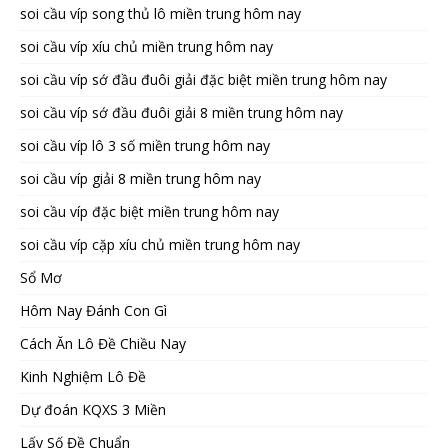
soi cầu víp song thủ lô miền trung hôm nay
soi cầu víp xíu chủ miền trung hôm nay
soi cầu víp sớ đầu đuôi giải đặc biệt miền trung hôm nay
soi cầu víp sớ đầu đuôi giải 8 miền trung hôm nay
soi cầu víp lô 3 số miền trung hôm nay
soi cầu víp giải 8 miền trung hôm nay
soi cầu víp đặc biệt miền trung hôm nay
soi cầu víp cặp xíu chủ miền trung hôm nay
Sổ Mơ
Hôm Nay Đánh Con Gì
Cách Ăn Lô Đề Chiều Nay
Kinh Nghiệm Lô Đề
Dự đoán KQXS 3 Miền
Lấy Số Đề Chuẩn