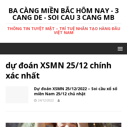
BA CÀNG MIỀN BẮC HÔM NAY - 3
CANG DE - SOI CAU 3 CANG MB
THÔNG TIN TUYỆT MẬT – TRÍ TUỆ NHÂN TẠO HÀNG ĐẦU
VIỆT NAM
dự đoán XSMN 25/12 chính
xác nhất
Dự đoán XSMN 25/12/2022 – Soi cầu xổ số
miền Nam 25/12 chủ nhật
24/12/2022