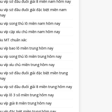
ầu víp sớ đầu đuôi giải 8 miền nam hôm nay
ầu víp sớ đầu đuôi giải đặc biệt miền nam
nay
ầu víp song thủ lô miền nam hôm nay
ầu víp cặp xíu chủ miền nam hôm nay
cầu MT chuẩn xác
ầu víp bao lô miền trung hôm nay
ầu víp song thủ lô miền trung hôm nay
ầu víp xíu chủ miền trung hôm nay
ầu víp sớ đầu đuôi giải đặc biệt miền trung
nay
ầu víp sớ đầu đuôi giải 8 miền trung hôm nay
ầu víp lô 3 số miền trung hôm nay
ầu víp giải 8 miền trung hôm nay
ầu víp đặc biệt miền trung hôm nay