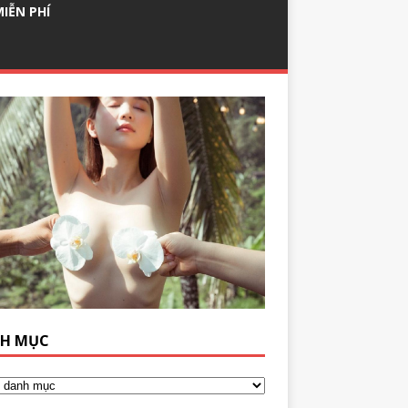
IỄN PHÍ
H MỤC