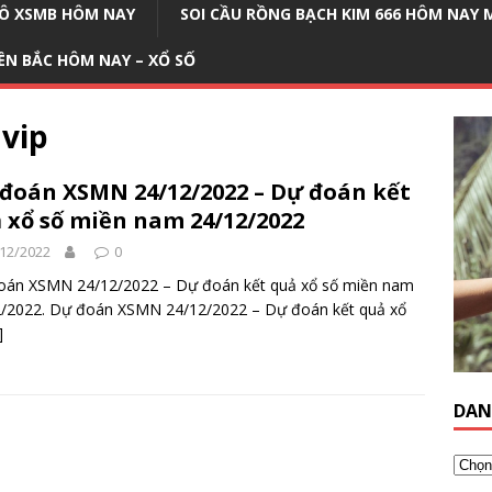
 LÔ XSMB HÔM NAY
SOI CẦU RỒNG BẠCH KIM 666 HÔM NAY M
ỀN BẮC HÔM NAY – XỔ SỐ
vip
đoán XSMN 24/12/2022 – Dự đoán kết
 xổ số miền nam 24/12/2022
12/2022
0
oán XSMN 24/12/2022 – Dự đoán kết quả xổ số miền nam
2/2022. Dự đoán XSMN 24/12/2022 – Dự đoán kết quả xổ
]
DAN