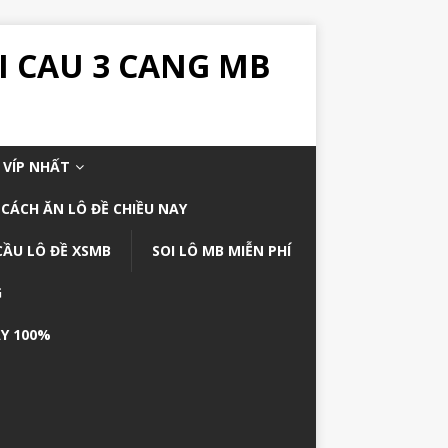
I CAU 3 CANG MB
 VÍP NHẤT
CÁCH ĂN LÔ ĐỀ CHIỀU NAY
CẦU LÔ ĐỀ XSMB
SOI LÔ MB MIỄN PHÍ
G
AY 100%