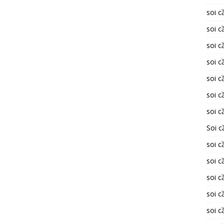
soi c
soi c
soi c
soi c
soi c
soi c
soi c
Soi 
soi c
soi c
soi c
soi c
soi c