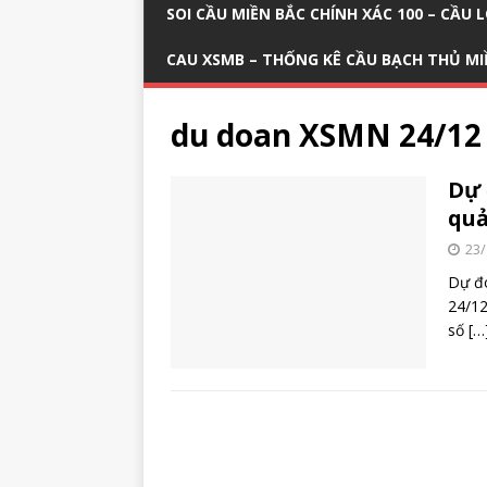
SOI CẦU MIỀN BẮC CHÍNH XÁC 100 – CẦU
CAU XSMB – THỐNG KÊ CẦU BẠCH THỦ MI
du doan XSMN 24/12 
Dự 
quả
23/
Dự đ
24/1
số
[…