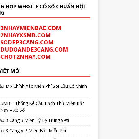
G HỢP WEBSITE CÓ SỐ CHUẨN HỘI
NG
2NHAYMIENBAC.COM
2NHAYXSMB.COM
SODEP3CANG.COM
DUDOANDE3CANG.COM
CHOT2NHAY.COM
VIẾT MỚI
ầu Mb Chính Xác Miễn Phí Soi Cầu Lô Chính
XSMB – Thống Kê Cầu Bạch Thủ Miền Bắc
Nay – Xổ Số
ầu 3 Càng 3 Miền Tỷ Lệ Trúng 99%
ầu 3 Càng VIP Miền Bắc Miễn Phí