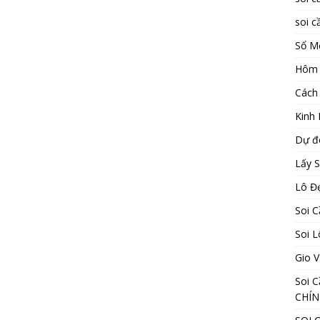
soi c
Sổ M
Hôm 
Cách
Kinh
Dự đ
Lấy 
Lô Đ
Soi 
Soi 
Gio 
Soi C
CHÍN