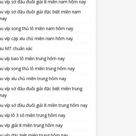
ầu víp sớ đầu đuôi giải 8 miền nam hôm nay
ầu víp sớ đầu đuôi giải đặc biệt miền nam
nay
ầu víp song thủ lô miền nam hôm nay
ầu víp cặp xíu chủ miền nam hôm nay
cầu MT chuẩn xác
ầu víp bao lô miền trung hôm nay
ầu víp song thủ lô miền trung hôm nay
ầu víp xíu chủ miền trung hôm nay
ầu víp sớ đầu đuôi giải đặc biệt miền trung
nay
ầu víp sớ đầu đuôi giải 8 miền trung hôm nay
ầu víp lô 3 số miền trung hôm nay
ầu víp giải 8 miền trung hôm nay
ầu víp đặc biệt miền trung hôm nay