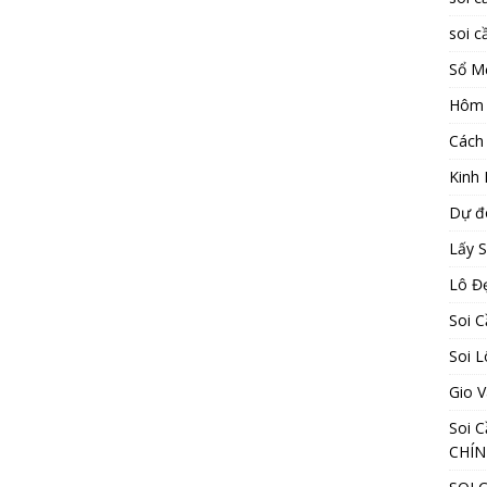
soi c
Sổ M
Hôm 
Cách
Kinh
Dự đ
Lấy 
Lô Đ
Soi 
Soi 
Gio 
Soi C
CHÍN