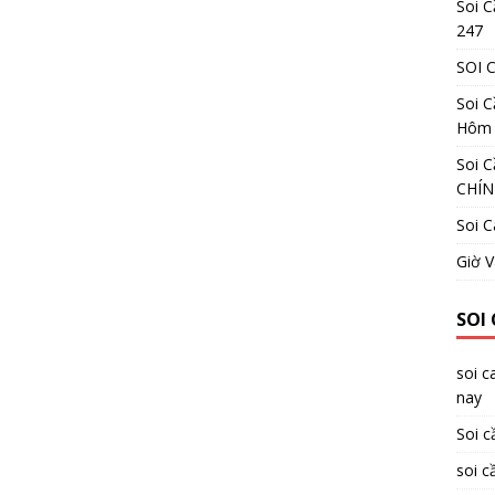
Soi C
247
SOI 
Soi 
Hôm 
Soi C
CHÍN
Soi 
Giờ 
SOI
soi c
nay
Soi 
soi c