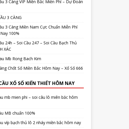
ầu 3 Càng VIP Miền Bắc Miễn Phí – Dự Đoán
CẦU 3 CÀNG
Cầu 3 Càng Miền Nam Cực Chuẩn Miễn Phí
Nay 100%
ầu 24h – Soi Cầu 247 – Soi Cầu Bạch Thủ
H XÁC
Cau Mb Rong Bach Kim
Vàng Chốt Số Miền Bắc Hôm Nay – Xổ Số 666
 CẦU XỔ SỐ KIẾN THIẾT HÔM NAY
au mb mien phi – soi câu lô miên băc hôm
cầu MB chuẩn 100%
ầu víp bạch thủ lô 2 nháy miền bắc hôm nay