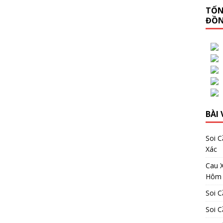
TỔN
ĐỒ
BÀI 
Soi C
Xác
Cau 
Hôm 
Soi C
Soi C