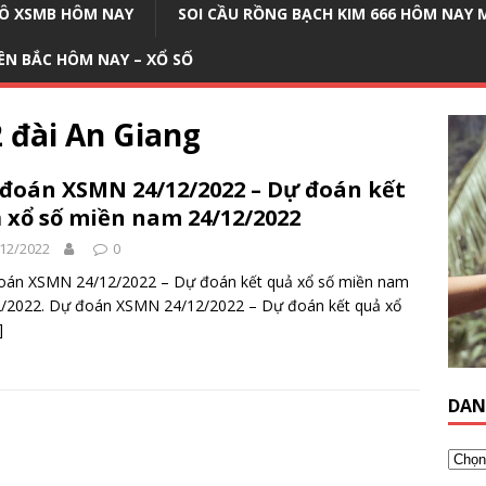
 LÔ XSMB HÔM NAY
SOI CẦU RỒNG BẠCH KIM 666 HÔM NAY M
ỀN BẮC HÔM NAY – XỔ SỐ
 đài An Giang
đoán XSMN 24/12/2022 – Dự đoán kết
 xổ số miền nam 24/12/2022
12/2022
0
oán XSMN 24/12/2022 – Dự đoán kết quả xổ số miền nam
2/2022. Dự đoán XSMN 24/12/2022 – Dự đoán kết quả xổ
]
DAN