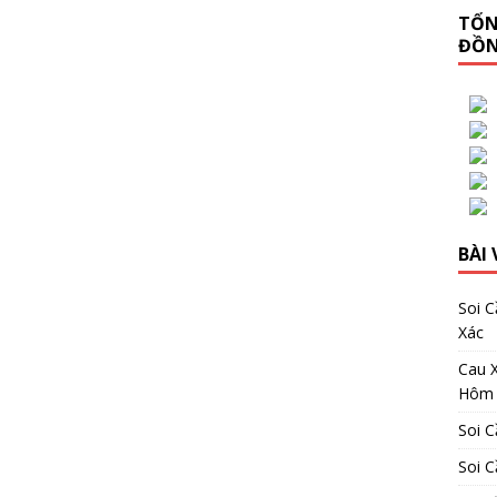
TỔN
ĐỒ
BÀI 
Soi C
Xác
Cau 
Hôm 
Soi C
Soi C