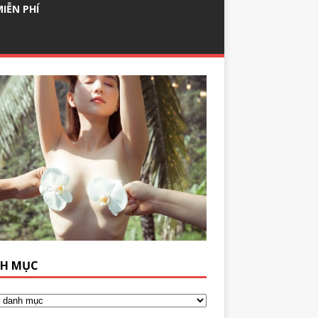
IỄN PHÍ
H MỤC