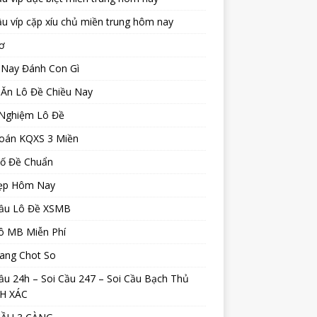
ầu víp cặp xíu chủ miền trung hôm nay
ơ
Nay Đánh Con Gì
 Ăn Lô Đề Chiều Nay
 Nghiệm Lô Đề
oán KQXS 3 Miền
Số Đề Chuẩn
ẹp Hôm Nay
Cầu Lô Đề XSMB
Lô MB Miễn Phí
Vang Chot So
ầu 24h – Soi Cầu 247 – Soi Cầu Bạch Thủ
H XÁC