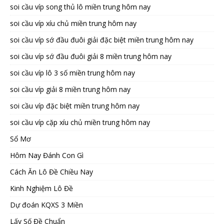
soi cầu víp song thủ lô miền trung hôm nay
soi cầu víp xíu chủ miền trung hôm nay
soi cầu víp sớ đầu đuôi giải đặc biệt miền trung hôm nay
soi cầu víp sớ đầu đuôi giải 8 miền trung hôm nay
soi cầu víp lô 3 số miền trung hôm nay
soi cầu víp giải 8 miền trung hôm nay
soi cầu víp đặc biệt miền trung hôm nay
soi cầu víp cặp xíu chủ miền trung hôm nay
Sổ Mơ
Hôm Nay Đánh Con Gì
Cách Ăn Lô Đề Chiều Nay
Kinh Nghiệm Lô Đề
Dự đoán KQXS 3 Miền
Lấy Số Đề Chuẩn