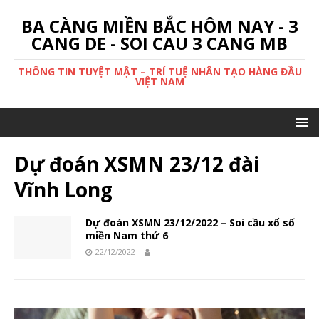
BA CÀNG MIỀN BẮC HÔM NAY - 3
CANG DE - SOI CAU 3 CANG MB
THÔNG TIN TUYỆT MẬT – TRÍ TUỆ NHÂN TẠO HÀNG ĐẦU
VIỆT NAM
Dự đoán XSMN 23/12 đài
Vĩnh Long
Dự đoán XSMN 23/12/2022 – Soi cầu xổ số
miền Nam thứ 6
22/12/2022