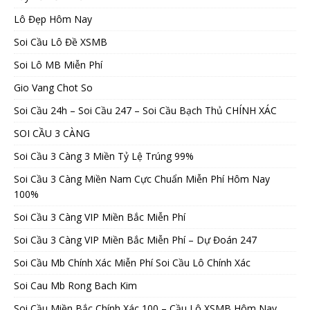
Lô Đẹp Hôm Nay
Soi Cầu Lô Đề XSMB
Soi Lô MB Miễn Phí
Gio Vang Chot So
Soi Cầu 24h – Soi Cầu 247 – Soi Cầu Bạch Thủ CHÍNH XÁC
SOI CẦU 3 CÀNG
Soi Cầu 3 Càng 3 Miền Tỷ Lệ Trúng 99%
Soi Cầu 3 Càng Miền Nam Cực Chuẩn Miễn Phí Hôm Nay
100%
Soi Cầu 3 Càng VIP Miền Bắc Miễn Phí
Soi Cầu 3 Càng VIP Miền Bắc Miễn Phí – Dự Đoán 247
Soi Cầu Mb Chính Xác Miễn Phí Soi Cầu Lô Chính Xác
Soi Cau Mb Rong Bach Kim
Soi Cầu Miền Bắc Chính Xác 100 – Cầu Lô XSMB Hôm Nay