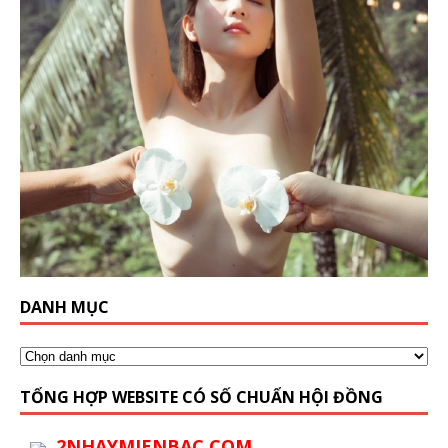
DANH MỤC
TỔNG HỢP WEBSITE CÓ SỐ CHUẨN HỘI ĐỒNG
2NHAYMIENBAC.COM