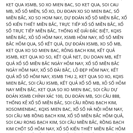
KET QUA XSMB, SO XO MIEN BAC, SO KET QUA, SOI CAU
MB, XỔ SỐ MIỀN, SỐ XO, DU ĐOAN XO SO MIEN BAC, SỐ
MIỀN BẮC, XO SO HOM NAY, DỰ ĐOÁN XỔ SỐ MIỀN BẮC, XỔ
SỐ KIẾN THIẾT MIỀN BẮC, TRỰC TIẾP XỔ SỐ MIỀN BẮC, XỔ
SỐ TRỰC TIẾP MIỀN BẮC, THỐNG KÊ GIẢI ĐẶC BIỆT, KQXS
MIỀN BẮC, XÔ SỐ HÔM NAY, XSMB HÔM NAY, XỔ SỐ MIỀN
BẮC HÔM QUA, SỔ KẾT QUẢ, DỰ ĐOÁN XSMB, XO SỐ MB,
KET QUA XO SO MIEN BAC, RÔNG BACH KIM, KẾT QUẢ
XSMB, KET QUA XO SO, KẾT QUẢ NET, DU DOAN MB, KẾT
QUẢ XỔ SỐ MIỀN BẮC NGÀY HÔM NAY, XỔ SỐ MIỀN BẮC
NGÀY HÔM NAY, XỔ SỐ ĐÀI BẮC, LÔ ĐẸP HÔM NAY, KẾT
QUẢ XỔ SỐ HÔM NAY, XSMB THU 2, KET QUA SO XO, KQXS
MIEN BẮC, SOI CẦU XSMB, KẾT QUẢ XỔ SỐ MB, XÔ SỐ HÔM
NAY MIỀN BẮC, KET QUA SO XO MIEN BAC, SOI CẦU DỰ
ĐOÁN XSMB CHÍNH XÁC 100, DU ĐOÁN MB, SOI CẦU 888,
THỐNG KÊ XỔ SỐ MIỀN BẮC, SOI CẦU RỒNG BẠCH KIM,
XOSOMIENBAC, KQXS MIEN BAC, XỔ SỐ HÀ NỘI HÔM NAY,
SOI CẦU MB RỒNG BẠCH KIM, XỔ SỐ MIỀN BẮC HÔM QUẢ,
SOI CAU RONG BẠCH KIM, SOI CẦU MIỀN BẮC, RỒNG BẠCH
KIM CHỐT SỐ HÔM NAY, XỔ SỐ KIẾN THIẾT MIỀN BẮC HÔM