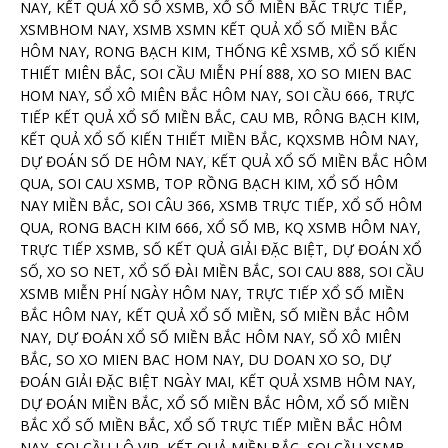
NAY, KẾT QUẢ XỔ SỐ XSMB, XỔ SỐ MIỀN BẮC TRỰC TIẾP,
XSMBHOM NAY, XSMB XSMN KẾT QUẢ XỔ SỐ MIỀN BẮC
HÔM NAY, RONG BẠCH KIM, THỐNG KÊ XSMB, XỔ SỐ KIẾN
THIẾT MIÊN BẮC, SOI CẦU MIỄN PHÍ 888, XO SO MIEN BAC
HOM NAY, SỔ XÔ MIÊN BẮC HÔM NAY, SOI CẦU 666, TRỰC
TIẾP KẾT QUẢ XỔ SỐ MIỀN BẮC, CAU MB, RÔNG BẠCH KIM,
KẾT QUẢ XỔ SỐ KIẾN THIẾT MIỀN BẮC, KQXSMB HÔM NAY,
DỰ ĐOÁN SỐ DE HÔM NAY, KẾT QUẢ XỔ SỐ MIỀN BẮC HÔM
QUA, SOI CAU XSMB, TOP RỒNG BẠCH KIM, XỔ SỐ HÔM
NAY MIỀN BẮC, SOI CÂU 366, XSMB TRỰC TIẾP, XỔ SỐ HÔM
QUA, RONG BACH KIM 666, XỔ SỐ MB, KQ XSMB HÔM NAY,
TRỰC TIẾP XSMB, SỐ KẾT QUẢ GIẢI ĐẶC BIỆT, DỰ ĐOÁN XỔ
SỐ, XO SO NET, XỔ SỐ ĐÀI MIỀN BẮC, SOI CAU 888, SOI CẦU
XSMB MIỄN PHÍ NGÀY HÔM NAY, TRỰC TIẾP XỔ SỐ MIỀN
BẮC HÔM NAY, KẾT QUẢ XỔ SỐ MIỀN, SỐ MIỀN BẮC HÔM
NAY, DỰ ĐOÁN XỔ SỐ MIỀN BẮC HÔM NAY, SỔ XÔ MIÊN
BẮC, SO XO MIEN BAC HOM NAY, DU DOAN XO SO, DỰ
ĐOÁN GIẢI ĐẶC BIỆT NGÀY MAI, KẾT QUẢ XSMB HÔM NAY,
DỰ ĐOÁN MIỀN BẮC, XỔ SỐ MIỀN BẮC HÔM, XỔ SỐ MIỀN
BẮC XỔ SỐ MIỀN BẮC, XỔ SỐ TRỰC TIẾP MIỀN BẮC HÔM
NAY, SOI CẦU LÔ VIP, KẾT QUẢ MIỀN BẮC, SOI CẦU XSMB