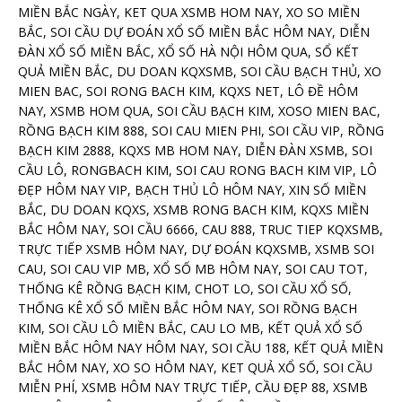
MIỀN BẮC NGÀY, KET QUA XSMB HOM NAY, XO SO MIỀN
BẮC, SOI CẦU DỰ ĐOÁN XỔ SỐ MIỀN BẮC HÔM NAY, DIỄN
ĐÀN XỔ SỐ MIỀN BẮC, XỔ SỐ HÀ NỘI HÔM QUA, SỔ KẾT
QUẢ MIỀN BẮC, DU DOAN KQXSMB, SOI CẦU BẠCH THỦ, XO
MIEN BAC, SOI RONG BACH KIM, KQXS NET, LÔ ĐỀ HÔM
NAY, XSMB HOM QUA, SOI CẦU BẠCH KIM, XOSO MIEN BAC,
RỒNG BẠCH KIM 888, SOI CAU MIEN PHI, SOI CẦU VIP, RỒNG
BẠCH KIM 2888, KQXS MB HOM NAY, DIỄN ĐÀN XSMB, SOI
CẦU LÔ, RONGBACH KIM, SOI CAU RONG BACH KIM VIP, LÔ
ĐẸP HÔM NAY VIP, BẠCH THỦ LÔ HÔM NAY, XIN SỐ MIỀN
BẮC, DU DOAN KQXS, XSMB RONG BACH KIM, KQXS MIỀN
BẮC HÔM NAY, SOI CẦU 6666, CAU 888, TRUC TIEP KQXSMB,
TRỰC TIẾP XSMB HÔM NAY, DỰ ĐOÁN KQXSMB, XSMB SOI
CAU, SOI CAU VIP MB, XỔ SỐ MB HÔM NAY, SOI CAU TOT,
THỐNG KÊ RỒNG BẠCH KIM, CHOT LO, SOI CẦU XỔ SỐ,
THỐNG KÊ XỔ SỐ MIỀN BẮC HÔM NAY, SOI RỒNG BẠCH
KIM, SOI CẦU LÔ MIỀN BẮC, CAU LO MB, KẾT QUẢ XỔ SỐ
MIỀN BẮC HÔM NAY HÔM NAY, SOI CẦU 188, KẾT QUẢ MIỀN
BẮC HÔM NAY, XO SO HÔM NAY, KET QUẢ XỔ SỐ, SOI CẦU
MIỄN PHÍ, XSMB HÔM NAY TRỰC TIẾP, CẦU ĐẸP 88, XSMB