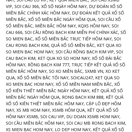
VIP, SOI CAU 366, XỔ SỐ NGÀY HÔM NAY, DỰ ĐOÁN XỔ SỐ
MIỀN BẮC CHÍNH XÁC HÔM NAY, DỰ ĐOÁN KẾT QUẢ XỔ SỐ
MIỀN BẮC, XỔ SỐ MIỀN BẮC NGÀY HÔM QUA, SOI CẦU XỔ
SỐ MIỀN BẮC, MIỀN BẮC HÔM NAY, KQXS HÔM NAY, SOI
CAU 666, SOI CẦU RỒNG BẠCH KIM MIỄN PHÍ CHÍNH XÁC, SỐ
SO MIEN BAC, XỔ SỐ MIỀN BẮC TRỰC TIẾP HÔM NAY, SOI
CAU RONG BACH KIM, QUẢ XỔ SỐ MIỀN BẮC, KET QUA XO
SO MIEN BAC HOM NAY, SOI CẦU RỒNG BẠCH KIM VIP, SOI
CAU BACH KIM, KET QUA XO SO HOM NAY, XỔ SỐ ĐÀI BẮC
HÔM NAY, RỒNG BẠCH KIM 777, TRỰC TIẾP KẾT QUẢ XỔ SỐ
MIỀN BẮC HÔM NAY, SO XO MIỀN BẮC, SXMB VN, XO KET
QUA, XỔ SỐ MIỀN BẮC TỐI NAY, SOICAU247, KET QUA SO
XO MIEN BAC HOM NAY, XỔ SỐ MIỀN NAM MIỀN BẮC, XỔ
SỐ KIẾN THIẾT MIỀN BẮC NGÀY HÔM NAY, KẾT QUẢ XỔ SỐ
MIỀN BẮC NGÀY HÔM QUA, RONG BACH KIM 888, KẾT QUẢ
XỔ SỐ KIẾN THIẾT MIỀN BẮC HÔM NAY, CẶP LÔ ĐẸP HÔM
NAY, XS MB HOM NAY, XSMB HÔM QUA, KẾT QUẢ XỔ SỐ
HÔM NAY XSMB, SOI CAU VIP, DU DOAN XSMB HOM NAY,
SOI CẦU MIỀN BẮC HÔM NAY, SOI CAU MB RONG BACH KIM,
XS MIEN BAC HOM NAY, LO DEP HOM NAY, KẾT QUẢ XỔ SỐ