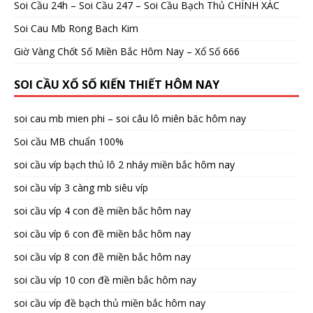
Soi Cầu 24h – Soi Cầu 247 – Soi Cầu Bạch Thủ CHÍNH XÁC
Soi Cau Mb Rong Bach Kim
Giờ Vàng Chốt Số Miền Bắc Hôm Nay – Xổ Số 666
SOI CẦU XỔ SỐ KIẾN THIẾT HÔM NAY
soi cau mb mien phi – soi câu lô miên băc hôm nay
Soi cầu MB chuẩn 100%
soi cầu víp bạch thủ lô 2 nháy miền bắc hôm nay
soi cầu víp 3 càng mb siêu víp
soi cầu víp 4 con đề miền bắc hôm nay
soi cầu víp 6 con đề miền bắc hôm nay
soi cầu víp 8 con đề miền bắc hôm nay
soi cầu víp 10 con đề miền bắc hôm nay
soi cầu víp đề bạch thủ miền bắc hôm nay