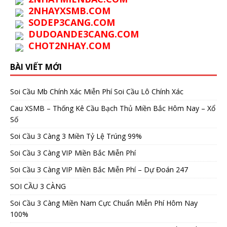
2NHAYXSMB.COM
SODEP3CANG.COM
DUDOANDE3CANG.COM
CHOT2NHAY.COM
BÀI VIẾT MỚI
Soi Cầu Mb Chính Xác Miễn Phí Soi Cầu Lô Chính Xác
Cau XSMB – Thống Kê Cầu Bạch Thủ Miền Bắc Hôm Nay – Xổ
Số
Soi Cầu 3 Càng 3 Miền Tỷ Lệ Trúng 99%
Soi Cầu 3 Càng VIP Miền Bắc Miễn Phí
Soi Cầu 3 Càng VIP Miền Bắc Miễn Phí – Dự Đoán 247
SOI CẦU 3 CÀNG
Soi Cầu 3 Càng Miền Nam Cực Chuẩn Miễn Phí Hôm Nay
100%