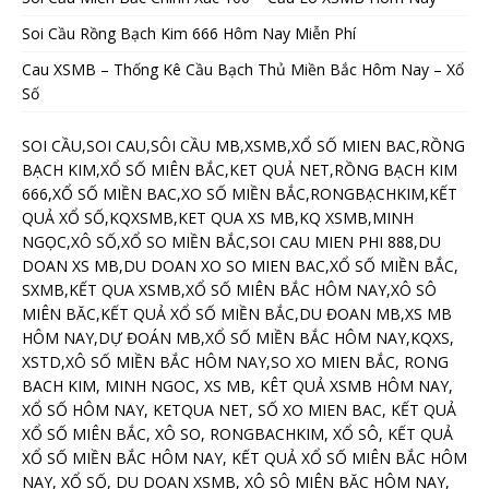
Soi Cầu Rồng Bạch Kim 666 Hôm Nay Miễn Phí
Cau XSMB – Thống Kê Cầu Bạch Thủ Miền Bắc Hôm Nay – Xổ
Số
SOI CẦU,SOI CAU,SÔI CẦU MB,XSMB,XỔ SỐ MIEN BAC,RỒNG
BẠCH KIM,XỔ SỐ MIÊN BẮC,KET QUẢ NET,RỒNG BẠCH KIM
666,XỔ SỐ MIỀN BAC,XO SỐ MIỀN BẮC,RONGBẠCHKIM,KẾT
QUẢ XỔ SỐ,KQXSMB,KET QUA XS MB,KQ XSMB,MINH
NGỌC,XÔ SỐ,XỔ SO MIỀN BẮC,SOI CAU MIEN PHI 888,DU
DOAN XS MB,DU DOAN XO SO MIEN BAC,XỔ SỐ MIỀN BẮC,
SXMB,KẾT QUA XSMB,XỔ SỐ MIÊN BẮC HÔM NAY,XÔ SÔ
MIÊN BĂC,KẾT QUẢ XỔ SỐ MIỀN BẮC,DU ĐOAN MB,XS MB
HÔM NAY,DỰ ĐOÁN MB,XỔ SỐ MIỀN BẮC HÔM NAY,KQXS,
XSTD,XÔ SỐ MIỀN BẮC HÔM NAY,SO XO MIEN BẮC, RONG
BACH KIM, MINH NGOC, XS MB, KÊT QUẢ XSMB HÔM NAY,
XỔ SỐ HÔM NAY, KETQUA NET, SỐ XO MIEN BAC, KẾT QUẢ
XỔ SỐ MIÊN BẮC, XÔ SO, RONGBACHKIM, XỔ SÔ, KẾT QUẢ
XỔ SỐ MIỀN BẮC HÔM NAY, KẾT QUẢ XỔ SỐ MIÊN BẮC HÔM
NAY, XỔ SỐ, DU DOAN XSMB, XÔ SÔ MIÊN BĂC HÔM NAY,