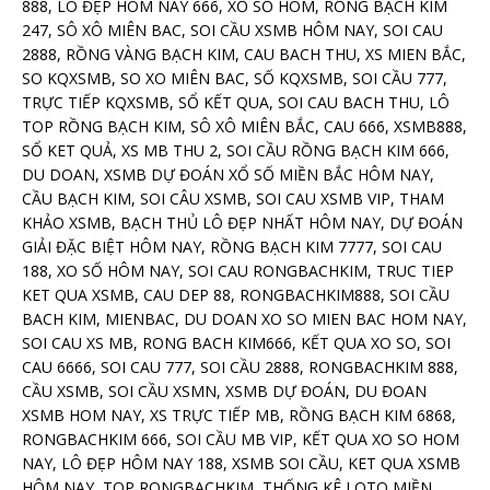
888, LÔ ĐẸP HÔM NAY 666, XỔ SỐ HÔM, RỒNG BẠCH KIM
247, SÔ XÔ MIÊN BAC, SOI CẦU XSMB HÔM NAY, SOI CAU
2888, RỒNG VÀNG BẠCH KIM, CAU BACH THU, XS MIEN BẮC,
SO KQXSMB, SO XO MIÊN BAC, SỐ KQXSMB, SOI CẦU 777,
TRỰC TIẾP KQXSMB, SỔ KẾT QUA, SOI CAU BACH THU, LÔ
TOP RỒNG BẠCH KIM, SÔ XÔ MIÊN BẮC, CAU 666, XSMB888,
SỔ KET QUẢ, XS MB THU 2, SOI CẦU RỒNG BẠCH KIM 666,
DU DOAN, XSMB DỰ ĐOÁN XỔ SỐ MIỀN BẮC HÔM NAY,
CẦU BẠCH KIM, SOI CÂU XSMB, SOI CAU XSMB VIP, THAM
KHẢO XSMB, BẠCH THỦ LÔ ĐẸP NHẤT HÔM NAY, DỰ ĐOÁN
GIẢI ĐẶC BIỆT HÔM NAY, RỒNG BẠCH KIM 7777, SOI CAU
188, XO SỐ HÔM NAY, SOI CAU RONGBACHKIM, TRUC TIEP
KET QUA XSMB, CAU DEP 88, RONGBACHKIM888, SOI CẦU
BACH KIM, MIENBAC, DU DOAN XO SO MIEN BAC HOM NAY,
SOI CAU XS MB, RONG BACH KIM666, KẾT QUA XO SO, SOI
CAU 6666, SOI CAU 777, SOI CẦU 2888, RONGBACHKIM 888,
CẦU XSMB, SOI CẦU XSMN, XSMB DỰ ĐOÁN, DU ĐOAN
XSMB HOM NAY, XS TRỰC TIẾP MB, RỒNG BẠCH KIM 6868,
RONGBACHKIM 666, SOI CẦU MB VIP, KẾT QUA XO SO HOM
NAY, LÔ ĐẸP HÔM NAY 188, XSMB SOI CẦU, KET QUA XSMB
HÔM NAY, TOP RONGBACHKIM, THỐNG KÊ LOTO MIỀN