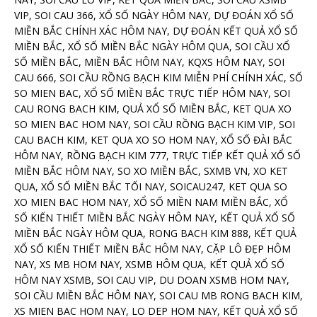
VIP, SOI CAU 366, XỔ SỐ NGÀY HÔM NAY, DỰ ĐOÁN XỔ SỐ
MIỀN BẮC CHÍNH XÁC HÔM NAY, DỰ ĐOÁN KẾT QUẢ XỔ SỐ
MIỀN BẮC, XỔ SỐ MIỀN BẮC NGÀY HÔM QUA, SOI CẦU XỔ
SỐ MIỀN BẮC, MIỀN BẮC HÔM NAY, KQXS HÔM NAY, SOI
CAU 666, SOI CẦU RỒNG BẠCH KIM MIỄN PHÍ CHÍNH XÁC, SỐ
SO MIEN BAC, XỔ SỐ MIỀN BẮC TRỰC TIẾP HÔM NAY, SOI
CAU RONG BACH KIM, QUẢ XỔ SỐ MIỀN BẮC, KET QUA XO
SO MIEN BAC HOM NAY, SOI CẦU RỒNG BẠCH KIM VIP, SOI
CAU BACH KIM, KET QUA XO SO HOM NAY, XỔ SỐ ĐÀI BẮC
HÔM NAY, RỒNG BẠCH KIM 777, TRỰC TIẾP KẾT QUẢ XỔ SỐ
MIỀN BẮC HÔM NAY, SO XO MIỀN BẮC, SXMB VN, XO KET
QUA, XỔ SỐ MIỀN BẮC TỐI NAY, SOICAU247, KET QUA SO
XO MIEN BAC HOM NAY, XỔ SỐ MIỀN NAM MIỀN BẮC, XỔ
SỐ KIẾN THIẾT MIỀN BẮC NGÀY HÔM NAY, KẾT QUẢ XỔ SỐ
MIỀN BẮC NGÀY HÔM QUA, RONG BACH KIM 888, KẾT QUẢ
XỔ SỐ KIẾN THIẾT MIỀN BẮC HÔM NAY, CẶP LÔ ĐẸP HÔM
NAY, XS MB HOM NAY, XSMB HÔM QUA, KẾT QUẢ XỔ SỐ
HÔM NAY XSMB, SOI CAU VIP, DU DOAN XSMB HOM NAY,
SOI CẦU MIỀN BẮC HÔM NAY, SOI CAU MB RONG BACH KIM,
XS MIEN BAC HOM NAY, LO DEP HOM NAY, KẾT QUẢ XỔ SỐ