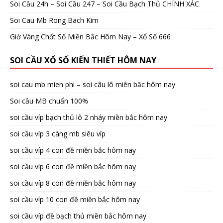
Soi Cầu 24h – Soi Cầu 247 – Soi Cầu Bạch Thủ CHÍNH XÁC
Soi Cau Mb Rong Bach Kim
Giờ Vàng Chốt Số Miền Bắc Hôm Nay – Xổ Số 666
SOI CẦU XỔ SỐ KIẾN THIẾT HÔM NAY
soi cau mb mien phi – soi câu lô miên băc hôm nay
Soi cầu MB chuẩn 100%
soi cầu víp bạch thủ lô 2 nháy miền bắc hôm nay
soi cầu víp 3 càng mb siêu víp
soi cầu víp 4 con đề miền bắc hôm nay
soi cầu víp 6 con đề miền bắc hôm nay
soi cầu víp 8 con đề miền bắc hôm nay
soi cầu víp 10 con đề miền bắc hôm nay
soi cầu víp đề bạch thủ miền bắc hôm nay