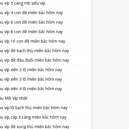
ầu víp 3 càng mb siêu víp
ầu víp 4 con đề miền bắc hôm nay
ầu víp 6 con đề miền bắc hôm nay
ầu víp 8 con đề miền bắc hôm nay
ầu víp 10 con đề miền bắc hôm nay
ầu víp đề bạch thủ miền bắc hôm nay
ầu víp đề đầu đuôi miền bắc hôm nay
ầu víp xiên 2 lô miền bắc hôm nay
ầu víp xiên 3 lô miền bắc hôm nay
ầu víp xiên 4 lô miền bắc hôm nay
ầu MB Víp nhất
ầu víp lô bạch thủ miền bắc hôm nay
ầu víp cặp 3 càng miền bắc hôm nay
ầu víp đề song thủ miền bắc hôm nay