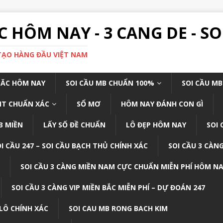
 HÔM NAY - 3 CANG DE - SO
TẠO HÀNG ĐẦU VIỆT NAM
 BĂC HÔM NAY
SOI CẦU MB CHUẨN 100%
SOI CẦU MB
MT CHUẨN XÁC
SỔ MƠ
HÔM NAY ĐÁNH CON GÌ
3 MIỀN
LẤY SỐ ĐỀ CHUẨN
LÔ ĐẸP HÔM NAY
SOI 
OI CẦU 247 – SOI CẦU BẠCH THỦ CHÍNH XÁC
SOI CẦU 3 CÀN
SOI CẦU 3 CÀNG MIỀN NAM CỰC CHUẨN MIỄN PHÍ HÔM N
SOI CẦU 3 CÀNG VIP MIỀN BẮC MIỄN PHÍ – DỰ ĐOÁN 247
 LÔ CHÍNH XÁC
SOI CAU MB RONG BACH KIM