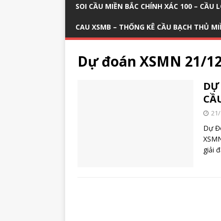
SOI CẦU MIỀN BẮC CHÍNH XÁC 100 – CẦU
CAU XSMB – THỐNG KÊ CẦU BẠCH THỦ MI
Dự đoán XSMN 21/12
DỰ 
CẦ
21/
Dự Đ
XSMN 
giải 