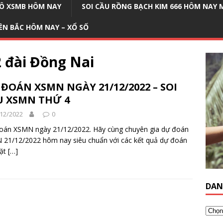
 LÔ XSMB HÔM NAY
SOI CẦU RỒNG BẠCH KIM 666 HÔM NAY M
ỀN BẮC HÔM NAY – XỔ SỐ
 đài Đồng Nai
ĐOÁN XSMN NGÀY 21/12/2022 – SOI
U XSMN THỨ 4
12/2022
0
oán XSMN ngày 21/12/2022. Hãy cùng chuyên gia dự đoán
21/12/2022 hôm nay siêu chuẩn với các kết quả dự đoán
đặt
[…]
DAN