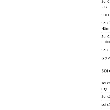
Soi C
247
SOI 
Soi 
Hôm 
Soi C
CHÍN
Soi 
Giờ 
SOI
soi c
nay
Soi 
soi c