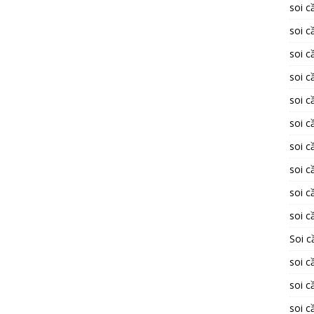
soi c
soi c
soi c
soi c
soi c
soi c
soi c
soi c
soi c
soi c
Soi c
soi c
soi c
soi c