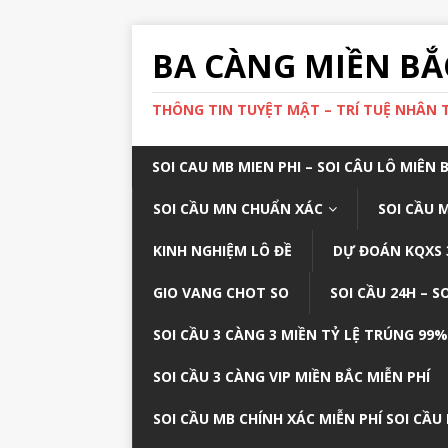
BA CÀNG MIỀN BẮC
THÔNG TIN TUYỆT MẬT – TRÍ TUỆ NHÂN 
SOI CAU MB MIEN PHI – SOI CÂU LÔ MIÊN
SOI CẦU MN CHUẨN XÁC
SOI CẦU 
KINH NGHIỆM LÔ ĐỀ
DỰ ĐOÁN KQXS 
GIO VANG CHOT SO
SOI CẦU 24H – S
SOI CẦU 3 CÀNG 3 MIỀN TỶ LỆ TRÚNG 99%
SOI CẦU 3 CÀNG VIP MIỀN BẮC MIỄN PHÍ
SOI CẦU MB CHÍNH XÁC MIỄN PHÍ SOI CẦU