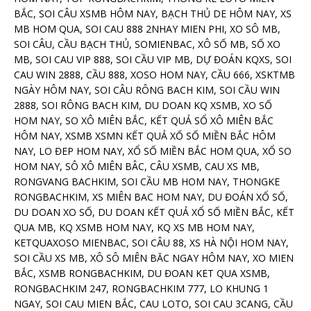
BẮC, SOI CÂU XSMB HÔM NAY, BẠCH THỦ DE HÔM NAY, XS
MB HOM QUA, SOI CAU 888 2NHAY MIEN PHI, XO SÔ MB,
SOI CÂU, CẦU BẠCH THỦ, SOMIENBAC, XÔ SỐ MB, SỐ XO
MB, SOI CAU VIP 888, SOI CẦU VIP MB, DỰ ĐOÁN KQXS, SOI
CAU WIN 2888, CẦU 888, XOSO HOM NAY, CẦU 666, XSKTMB
NGÀY HÔM NAY, SOI CÂU RÔNG BACH KIM, SOI CẦU WIN
2888, SOI RÔNG BACH KIM, DU DOAN KQ XSMB, XO SỐ
HOM NAY, SO XÔ MIÊN BẮC, KẾT QUẢ SỔ XÔ MIÊN BẮC
HÔM NAY, XSMB XSMN KẾT QUẢ XỐ SỐ MIỀN BẮC HÔM
NAY, LO ĐEP HOM NAY, XỔ SỐ MIỀN BẮC HOM QUA, XỔ SO
HOM NAY, SÔ XÔ MIÊN BÂC, CÂU XSMB, CAU XS MB,
RONGVANG BACHKIM, SOI CẦU MB HOM NAY, THONGKE
RONGBACHKIM, XS MIÊN BAC HOM NAY, DU ĐOÁN XỔ SỐ,
DU DOAN XO SỐ, DU DOAN KẾT QUẢ XỔ SỐ MIỀN BẮC, KẾT
QUA MB, KQ XSMB HOM NAY, KQ XS MB HOM NAY,
KETQUAXOSO MIENBAC, SOI CÂU 88, XS HÀ NỘI HOM NAY,
SOI CẦU XS MB, XÔ SÔ MIÊN BĂC NGAY HÔM NAY, XO MIEN
BẮC, XSMB RONGBACHKIM, DU ĐOAN KET QUA XSMB,
RONGBACHKIM 247, RONGBACHKIM 777, LO KHUNG 1
NGAY, SOI CAU MIEN BẮC, CAU LOTO, SOI CAU 3CANG, CẦU