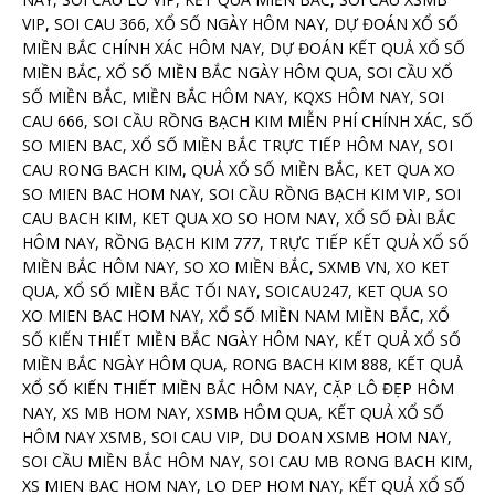
VIP, SOI CAU 366, XỔ SỐ NGÀY HÔM NAY, DỰ ĐOÁN XỔ SỐ
MIỀN BẮC CHÍNH XÁC HÔM NAY, DỰ ĐOÁN KẾT QUẢ XỔ SỐ
MIỀN BẮC, XỔ SỐ MIỀN BẮC NGÀY HÔM QUA, SOI CẦU XỔ
SỐ MIỀN BẮC, MIỀN BẮC HÔM NAY, KQXS HÔM NAY, SOI
CAU 666, SOI CẦU RỒNG BẠCH KIM MIỄN PHÍ CHÍNH XÁC, SỐ
SO MIEN BAC, XỔ SỐ MIỀN BẮC TRỰC TIẾP HÔM NAY, SOI
CAU RONG BACH KIM, QUẢ XỔ SỐ MIỀN BẮC, KET QUA XO
SO MIEN BAC HOM NAY, SOI CẦU RỒNG BẠCH KIM VIP, SOI
CAU BACH KIM, KET QUA XO SO HOM NAY, XỔ SỐ ĐÀI BẮC
HÔM NAY, RỒNG BẠCH KIM 777, TRỰC TIẾP KẾT QUẢ XỔ SỐ
MIỀN BẮC HÔM NAY, SO XO MIỀN BẮC, SXMB VN, XO KET
QUA, XỔ SỐ MIỀN BẮC TỐI NAY, SOICAU247, KET QUA SO
XO MIEN BAC HOM NAY, XỔ SỐ MIỀN NAM MIỀN BẮC, XỔ
SỐ KIẾN THIẾT MIỀN BẮC NGÀY HÔM NAY, KẾT QUẢ XỔ SỐ
MIỀN BẮC NGÀY HÔM QUA, RONG BACH KIM 888, KẾT QUẢ
XỔ SỐ KIẾN THIẾT MIỀN BẮC HÔM NAY, CẶP LÔ ĐẸP HÔM
NAY, XS MB HOM NAY, XSMB HÔM QUA, KẾT QUẢ XỔ SỐ
HÔM NAY XSMB, SOI CAU VIP, DU DOAN XSMB HOM NAY,
SOI CẦU MIỀN BẮC HÔM NAY, SOI CAU MB RONG BACH KIM,
XS MIEN BAC HOM NAY, LO DEP HOM NAY, KẾT QUẢ XỔ SỐ