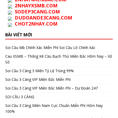
2NHAYXSMB.COM
SODEP3CANG.COM
DUDOANDE3CANG.COM
CHOT2NHAY.COM
BÀI VIẾT MỚI
Soi Cầu Mb Chính Xác Miễn Phí Soi Cầu Lô Chính Xác
Cau XSMB – Thống Kê Cầu Bạch Thủ Miền Bắc Hôm Nay – Xổ
Số
Soi Cầu 3 Càng 3 Miền Tỷ Lệ Trúng 99%
Soi Cầu 3 Càng VIP Miền Bắc Miễn Phí
Soi Cầu 3 Càng VIP Miền Bắc Miễn Phí – Dự Đoán 247
SOI CẦU 3 CÀNG
Soi Cầu 3 Càng Miền Nam Cực Chuẩn Miễn Phí Hôm Nay
100%