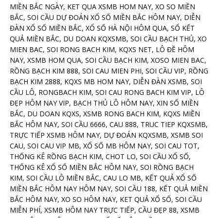
MIỀN BẮC NGÀY, KET QUA XSMB HOM NAY, XO SO MIỀN
BẮC, SOI CẦU DỰ ĐOÁN XỔ SỐ MIỀN BẮC HÔM NAY, DIỄN
ĐÀN XỔ SỐ MIỀN BẮC, XỔ SỐ HÀ NỘI HÔM QUA, SỔ KẾT
QUẢ MIỀN BẮC, DU DOAN KQXSMB, SOI CẦU BẠCH THỦ, XO
MIEN BAC, SOI RONG BACH KIM, KQXS NET, LÔ ĐỀ HÔM
NAY, XSMB HOM QUA, SOI CẦU BẠCH KIM, XOSO MIEN BAC,
RỒNG BẠCH KIM 888, SOI CAU MIEN PHI, SOI CẦU VIP, RỒNG
BẠCH KIM 2888, KQXS MB HOM NAY, DIỄN ĐÀN XSMB, SOI
CẦU LÔ, RONGBACH KIM, SOI CAU RONG BACH KIM VIP, LÔ
ĐẸP HÔM NAY VIP, BẠCH THỦ LÔ HÔM NAY, XIN SỐ MIỀN
BẮC, DU DOAN KQXS, XSMB RONG BACH KIM, KQXS MIỀN
BẮC HÔM NAY, SOI CẦU 6666, CAU 888, TRUC TIEP KQXSMB,
TRỰC TIẾP XSMB HÔM NAY, DỰ ĐOÁN KQXSMB, XSMB SOI
CAU, SOI CAU VIP MB, XỔ SỐ MB HÔM NAY, SOI CAU TOT,
THỐNG KÊ RỒNG BẠCH KIM, CHOT LO, SOI CẦU XỔ SỐ,
THỐNG KÊ XỔ SỐ MIỀN BẮC HÔM NAY, SOI RỒNG BẠCH
KIM, SOI CẦU LÔ MIỀN BẮC, CAU LO MB, KẾT QUẢ XỔ SỐ
MIỀN BẮC HÔM NAY HÔM NAY, SOI CẦU 188, KẾT QUẢ MIỀN
BẮC HÔM NAY, XO SO HÔM NAY, KET QUẢ XỔ SỐ, SOI CẦU
MIỄN PHÍ, XSMB HÔM NAY TRỰC TIẾP, CẦU ĐẸP 88, XSMB