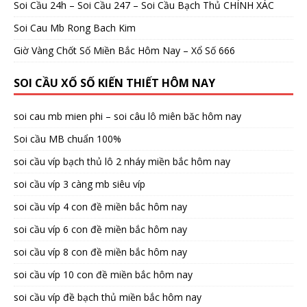
Soi Cầu 24h – Soi Cầu 247 – Soi Cầu Bạch Thủ CHÍNH XÁC
Soi Cau Mb Rong Bach Kim
Giờ Vàng Chốt Số Miền Bắc Hôm Nay – Xổ Số 666
SOI CẦU XỔ SỐ KIẾN THIẾT HÔM NAY
soi cau mb mien phi – soi câu lô miên băc hôm nay
Soi cầu MB chuẩn 100%
soi cầu víp bạch thủ lô 2 nháy miền bắc hôm nay
soi cầu víp 3 càng mb siêu víp
soi cầu víp 4 con đề miền bắc hôm nay
soi cầu víp 6 con đề miền bắc hôm nay
soi cầu víp 8 con đề miền bắc hôm nay
soi cầu víp 10 con đề miền bắc hôm nay
soi cầu víp đề bạch thủ miền bắc hôm nay