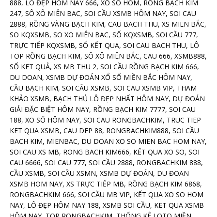
888, LÔ ĐẸP HÔM NAY 666, XỔ SỐ HÔM, RỒNG BẠCH KIM
247, SÔ XÔ MIÊN BAC, SOI CẦU XSMB HÔM NAY, SOI CAU
2888, RỒNG VÀNG BẠCH KIM, CAU BACH THU, XS MIEN BẮC,
SO KQXSMB, SO XO MIÊN BAC, SỐ KQXSMB, SOI CẦU 777,
TRỰC TIẾP KQXSMB, SỔ KẾT QUA, SOI CAU BACH THU, LÔ
TOP RỒNG BẠCH KIM, SÔ XÔ MIÊN BẮC, CAU 666, XSMB888,
SỔ KET QUẢ, XS MB THU 2, SOI CẦU RỒNG BẠCH KIM 666,
DU DOAN, XSMB DỰ ĐOÁN XỔ SỐ MIỀN BẮC HÔM NAY,
CẦU BẠCH KIM, SOI CÂU XSMB, SOI CAU XSMB VIP, THAM
KHẢO XSMB, BẠCH THỦ LÔ ĐẸP NHẤT HÔM NAY, DỰ ĐOÁN
GIẢI ĐẶC BIỆT HÔM NAY, RỒNG BẠCH KIM 7777, SOI CAU
188, XO SỐ HÔM NAY, SOI CAU RONGBACHKIM, TRUC TIEP
KET QUA XSMB, CAU DEP 88, RONGBACHKIM888, SOI CẦU
BACH KIM, MIENBAC, DU DOAN XO SO MIEN BAC HOM NAY,
SOI CAU XS MB, RONG BACH KIM666, KẾT QUA XO SO, SOI
CAU 6666, SOI CAU 777, SOI CẦU 2888, RONGBACHKIM 888,
CẦU XSMB, SOI CẦU XSMN, XSMB DỰ ĐOÁN, DU ĐOAN
XSMB HOM NAY, XS TRỰC TIẾP MB, RỒNG BẠCH KIM 6868,
RONGBACHKIM 666, SOI CẦU MB VIP, KẾT QUA XO SO HOM
NAY, LÔ ĐẸP HÔM NAY 188, XSMB SOI CẦU, KET QUA XSMB
HÔM NAY, TOP RONGBACHKIM, THỐNG KÊ LOTO MIỀN