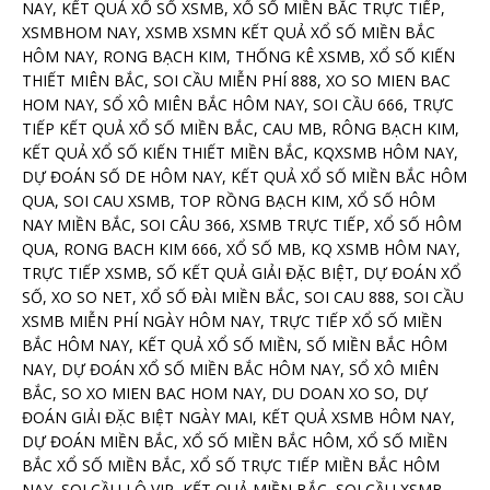
NAY, KẾT QUẢ XỔ SỐ XSMB, XỔ SỐ MIỀN BẮC TRỰC TIẾP,
XSMBHOM NAY, XSMB XSMN KẾT QUẢ XỔ SỐ MIỀN BẮC
HÔM NAY, RONG BẠCH KIM, THỐNG KÊ XSMB, XỔ SỐ KIẾN
THIẾT MIÊN BẮC, SOI CẦU MIỄN PHÍ 888, XO SO MIEN BAC
HOM NAY, SỔ XÔ MIÊN BẮC HÔM NAY, SOI CẦU 666, TRỰC
TIẾP KẾT QUẢ XỔ SỐ MIỀN BẮC, CAU MB, RÔNG BẠCH KIM,
KẾT QUẢ XỔ SỐ KIẾN THIẾT MIỀN BẮC, KQXSMB HÔM NAY,
DỰ ĐOÁN SỐ DE HÔM NAY, KẾT QUẢ XỔ SỐ MIỀN BẮC HÔM
QUA, SOI CAU XSMB, TOP RỒNG BẠCH KIM, XỔ SỐ HÔM
NAY MIỀN BẮC, SOI CÂU 366, XSMB TRỰC TIẾP, XỔ SỐ HÔM
QUA, RONG BACH KIM 666, XỔ SỐ MB, KQ XSMB HÔM NAY,
TRỰC TIẾP XSMB, SỐ KẾT QUẢ GIẢI ĐẶC BIỆT, DỰ ĐOÁN XỔ
SỐ, XO SO NET, XỔ SỐ ĐÀI MIỀN BẮC, SOI CAU 888, SOI CẦU
XSMB MIỄN PHÍ NGÀY HÔM NAY, TRỰC TIẾP XỔ SỐ MIỀN
BẮC HÔM NAY, KẾT QUẢ XỔ SỐ MIỀN, SỐ MIỀN BẮC HÔM
NAY, DỰ ĐOÁN XỔ SỐ MIỀN BẮC HÔM NAY, SỔ XÔ MIÊN
BẮC, SO XO MIEN BAC HOM NAY, DU DOAN XO SO, DỰ
ĐOÁN GIẢI ĐẶC BIỆT NGÀY MAI, KẾT QUẢ XSMB HÔM NAY,
DỰ ĐOÁN MIỀN BẮC, XỔ SỐ MIỀN BẮC HÔM, XỔ SỐ MIỀN
BẮC XỔ SỐ MIỀN BẮC, XỔ SỐ TRỰC TIẾP MIỀN BẮC HÔM
NAY, SOI CẦU LÔ VIP, KẾT QUẢ MIỀN BẮC, SOI CẦU XSMB