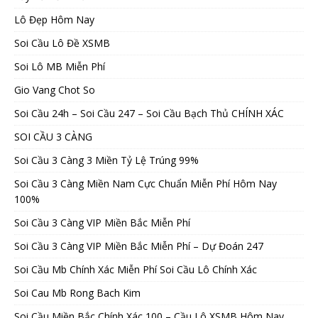
Lô Đẹp Hôm Nay
Soi Cầu Lô Đề XSMB
Soi Lô MB Miễn Phí
Gio Vang Chot So
Soi Cầu 24h – Soi Cầu 247 – Soi Cầu Bạch Thủ CHÍNH XÁC
SOI CẦU 3 CÀNG
Soi Cầu 3 Càng 3 Miền Tỷ Lệ Trúng 99%
Soi Cầu 3 Càng Miền Nam Cực Chuẩn Miễn Phí Hôm Nay
100%
Soi Cầu 3 Càng VIP Miền Bắc Miễn Phí
Soi Cầu 3 Càng VIP Miền Bắc Miễn Phí – Dự Đoán 247
Soi Cầu Mb Chính Xác Miễn Phí Soi Cầu Lô Chính Xác
Soi Cau Mb Rong Bach Kim
Soi Cầu Miền Bắc Chính Xác 100 – Cầu Lô XSMB Hôm Nay