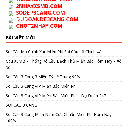
2NHAYXSMB.COM
SODEP3CANG.COM
DUDOANDE3CANG.COM
CHOT2NHAY.COM
BÀI VIẾT MỚI
Soi Cầu Mb Chính Xác Miễn Phí Soi Cầu Lô Chính Xác
Cau XSMB – Thống Kê Cầu Bạch Thủ Miền Bắc Hôm Nay – Xổ
Số
Soi Cầu 3 Càng 3 Miền Tỷ Lệ Trúng 99%
Soi Cầu 3 Càng VIP Miền Bắc Miễn Phí
Soi Cầu 3 Càng VIP Miền Bắc Miễn Phí – Dự Đoán 247
SOI CẦU 3 CÀNG
Soi Cầu 3 Càng Miền Nam Cực Chuẩn Miễn Phí Hôm Nay
100%