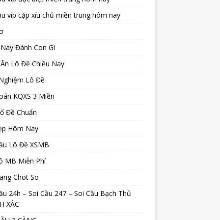
ầu víp cặp xíu chủ miền trung hôm nay
ơ
Nay Đánh Con Gì
 Ăn Lô Đề Chiều Nay
 Nghiệm Lô Đề
oán KQXS 3 Miền
Số Đề Chuẩn
ẹp Hôm Nay
Cầu Lô Đề XSMB
Lô MB Miễn Phí
Vang Chot So
ầu 24h – Soi Cầu 247 – Soi Cầu Bạch Thủ
H XÁC