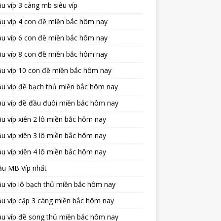
ầu víp 3 càng mb siêu víp
ầu víp 4 con đề miền bắc hôm nay
ầu víp 6 con đề miền bắc hôm nay
ầu víp 8 con đề miền bắc hôm nay
ầu víp 10 con đề miền bắc hôm nay
ầu víp đề bạch thủ miền bắc hôm nay
ầu víp đề đầu đuôi miền bắc hôm nay
ầu víp xiên 2 lô miền bắc hôm nay
ầu víp xiên 3 lô miền bắc hôm nay
ầu víp xiên 4 lô miền bắc hôm nay
ầu MB Víp nhất
ầu víp lô bạch thủ miền bắc hôm nay
ầu víp cặp 3 càng miền bắc hôm nay
ầu víp đề song thủ miền bắc hôm nay