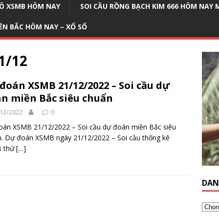
 LÔ XSMB HÔM NAY
SOI CẦU RỒNG BẠCH KIM 666 HÔM NAY M
ỀN BẮC HÔM NAY – XỔ SỐ
1/12
đoán XSMB 21/12/2022 – Soi cầu dự
n miền Bắc siêu chuẩn
12/2022
0
án XSMB 21/12/2022 – Soi cầu dự đoán miền Bắc siêu
. Dự đoán XSMB ngày 21/12/2022 – Soi cầu thống kê
 thứ
[…]
DAN