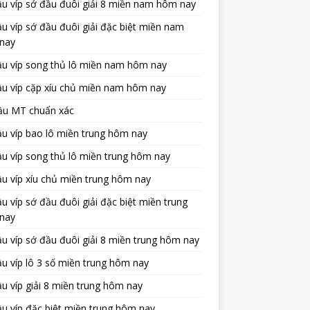
ầu víp sớ đầu đuôi giải 8 miền nam hôm nay
ầu víp sớ đầu đuôi giải đặc biệt miền nam
nay
ầu víp song thủ lô miền nam hôm nay
ầu víp cặp xíu chủ miền nam hôm nay
cầu MT chuẩn xác
ầu víp bao lô miền trung hôm nay
ầu víp song thủ lô miền trung hôm nay
ầu víp xíu chủ miền trung hôm nay
ầu víp sớ đầu đuôi giải đặc biệt miền trung
nay
ầu víp sớ đầu đuôi giải 8 miền trung hôm nay
ầu víp lô 3 số miền trung hôm nay
ầu víp giải 8 miền trung hôm nay
ầu víp đặc biệt miền trung hôm nay