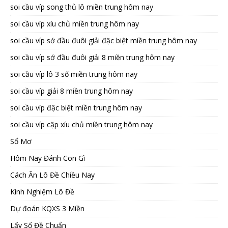
soi cầu víp song thủ lô miền trung hôm nay
soi cầu víp xíu chủ miền trung hôm nay
soi cầu víp sớ đầu đuôi giải đặc biệt miền trung hôm nay
soi cầu víp sớ đầu đuôi giải 8 miền trung hôm nay
soi cầu víp lô 3 số miền trung hôm nay
soi cầu víp giải 8 miền trung hôm nay
soi cầu víp đặc biệt miền trung hôm nay
soi cầu víp cặp xíu chủ miền trung hôm nay
Sổ Mơ
Hôm Nay Đánh Con Gì
Cách Ăn Lô Đề Chiều Nay
Kinh Nghiệm Lô Đề
Dự đoán KQXS 3 Miền
Lấy Số Đề Chuẩn