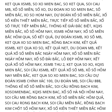
KET QUA XSMB, SO XO MIEN BAC, SO KET QUA, SOI CAU
MB, XỔ SỐ MIỀN, SỐ XO, DU ĐOAN XO SO MIEN BAC, SỐ
MIỀN BẮC, XO SO HOM NAY, DỰ ĐOÁN XỔ SỐ MIỀN BẮC, XỔ
SỐ KIẾN THIẾT MIỀN BẮC, TRỰC TIẾP XỔ SỐ MIỀN BẮC, XỔ
SỐ TRỰC TIẾP MIỀN BẮC, THỐNG KÊ GIẢI ĐẶC BIỆT, KQXS
MIỀN BẮC, XÔ SỐ HÔM NAY, XSMB HÔM NAY, XỔ SỐ MIỀN
BẮC HÔM QUA, SỔ KẾT QUẢ, DỰ ĐOÁN XSMB, XO SỐ MB,
KET QUA XO SO MIEN BAC, RÔNG BACH KIM, KẾT QUẢ
XSMB, KET QUA XO SO, KẾT QUẢ NET, DU DOAN MB, KẾT
QUẢ XỔ SỐ MIỀN BẮC NGÀY HÔM NAY, XỔ SỐ MIỀN BẮC
NGÀY HÔM NAY, XỔ SỐ ĐÀI BẮC, LÔ ĐẸP HÔM NAY, KẾT
QUẢ XỔ SỐ HÔM NAY, XSMB THU 2, KET QUA SO XO, KQXS
MIEN BẮC, SOI CẦU XSMB, KẾT QUẢ XỔ SỐ MB, XÔ SỐ HÔM
NAY MIỀN BẮC, KET QUA SO XO MIEN BAC, SOI CẦU DỰ
ĐOÁN XSMB CHÍNH XÁC 100, DU ĐOÁN MB, SOI CẦU 888,
THỐNG KÊ XỔ SỐ MIỀN BẮC, SOI CẦU RỒNG BẠCH KIM,
XOSOMIENBAC, KQXS MIEN BAC, XỔ SỐ HÀ NỘI HÔM NAY,
SOI CẦU MB RỒNG BẠCH KIM, XỔ SỐ MIỀN BẮC HÔM QUẢ,
SOI CAU RONG BẠCH KIM, SOI CẦU MIỀN BẮC, RỒNG BẠCH
KIM CHỐT SỐ HÔM NAY, XỔ SỐ KIẾN THIẾT MIỀN BẮC HÔM