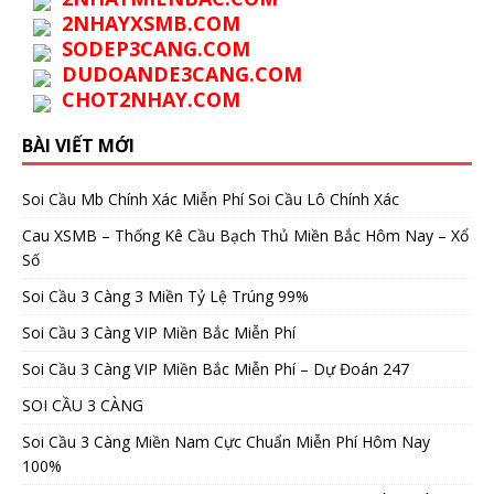
2NHAYXSMB.COM
SODEP3CANG.COM
DUDOANDE3CANG.COM
CHOT2NHAY.COM
BÀI VIẾT MỚI
Soi Cầu Mb Chính Xác Miễn Phí Soi Cầu Lô Chính Xác
Cau XSMB – Thống Kê Cầu Bạch Thủ Miền Bắc Hôm Nay – Xổ
Số
Soi Cầu 3 Càng 3 Miền Tỷ Lệ Trúng 99%
Soi Cầu 3 Càng VIP Miền Bắc Miễn Phí
Soi Cầu 3 Càng VIP Miền Bắc Miễn Phí – Dự Đoán 247
SOI CẦU 3 CÀNG
Soi Cầu 3 Càng Miền Nam Cực Chuẩn Miễn Phí Hôm Nay
100%