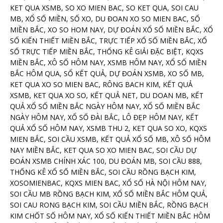
KET QUA XSMB, SO XO MIEN BAC, SO KET QUA, SOI CAU
MB, XỔ SỐ MIỀN, SỐ XO, DU ĐOAN XO SO MIEN BAC, SỐ
MIỀN BẮC, XO SO HOM NAY, DỰ ĐOÁN XỔ SỐ MIỀN BẮC, XỔ
SỐ KIẾN THIẾT MIỀN BẮC, TRỰC TIẾP XỔ SỐ MIỀN BẮC, XỔ
SỐ TRỰC TIẾP MIỀN BẮC, THỐNG KÊ GIẢI ĐẶC BIỆT, KQXS
MIỀN BẮC, XÔ SỐ HÔM NAY, XSMB HÔM NAY, XỔ SỐ MIỀN
BẮC HÔM QUA, SỔ KẾT QUẢ, DỰ ĐOÁN XSMB, XO SỐ MB,
KET QUA XO SO MIEN BAC, RÔNG BACH KIM, KẾT QUẢ
XSMB, KET QUA XO SO, KẾT QUẢ NET, DU DOAN MB, KẾT
QUẢ XỔ SỐ MIỀN BẮC NGÀY HÔM NAY, XỔ SỐ MIỀN BẮC
NGÀY HÔM NAY, XỔ SỐ ĐÀI BẮC, LÔ ĐẸP HÔM NAY, KẾT
QUẢ XỔ SỐ HÔM NAY, XSMB THU 2, KET QUA SO XO, KQXS
MIEN BẮC, SOI CẦU XSMB, KẾT QUẢ XỔ SỐ MB, XÔ SỐ HÔM
NAY MIỀN BẮC, KET QUA SO XO MIEN BAC, SOI CẦU DỰ
ĐOÁN XSMB CHÍNH XÁC 100, DU ĐOÁN MB, SOI CẦU 888,
THỐNG KÊ XỔ SỐ MIỀN BẮC, SOI CẦU RỒNG BẠCH KIM,
XOSOMIENBAC, KQXS MIEN BAC, XỔ SỐ HÀ NỘI HÔM NAY,
SOI CẦU MB RỒNG BẠCH KIM, XỔ SỐ MIỀN BẮC HÔM QUẢ,
SOI CAU RONG BẠCH KIM, SOI CẦU MIỀN BẮC, RỒNG BẠCH
KIM CHỐT SỐ HÔM NAY, XỔ SỐ KIẾN THIẾT MIỀN BẮC HÔM