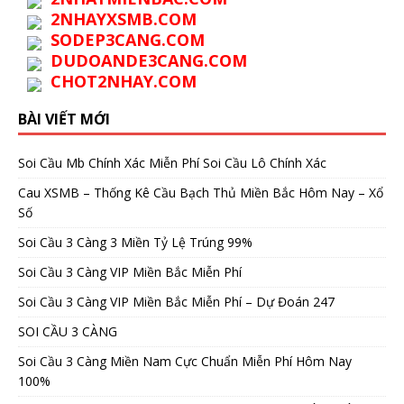
2NHAYXSMB.COM
SODEP3CANG.COM
DUDOANDE3CANG.COM
CHOT2NHAY.COM
BÀI VIẾT MỚI
Soi Cầu Mb Chính Xác Miễn Phí Soi Cầu Lô Chính Xác
Cau XSMB – Thống Kê Cầu Bạch Thủ Miền Bắc Hôm Nay – Xổ
Số
Soi Cầu 3 Càng 3 Miền Tỷ Lệ Trúng 99%
Soi Cầu 3 Càng VIP Miền Bắc Miễn Phí
Soi Cầu 3 Càng VIP Miền Bắc Miễn Phí – Dự Đoán 247
SOI CẦU 3 CÀNG
Soi Cầu 3 Càng Miền Nam Cực Chuẩn Miễn Phí Hôm Nay
100%