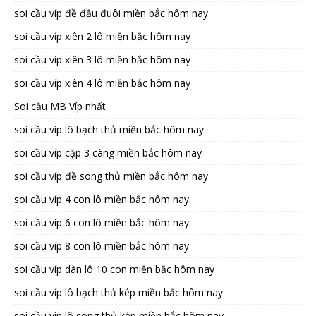
soi cầu víp đề đầu đuôi miền bắc hôm nay
soi cầu víp xiên 2 lô miền bắc hôm nay
soi cầu víp xiên 3 lô miền bắc hôm nay
soi cầu víp xiên 4 lô miền bắc hôm nay
Soi cầu MB Víp nhất
soi cầu víp lô bạch thủ miền bắc hôm nay
soi cầu víp cặp 3 càng miền bắc hôm nay
soi cầu víp đề song thủ miền bắc hôm nay
soi cầu víp 4 con lô miền bắc hôm nay
soi cầu víp 6 con lô miền bắc hôm nay
soi cầu víp 8 con lô miền bắc hôm nay
soi cầu víp dàn lô 10 con miền bắc hôm nay
soi cầu víp lô bạch thủ kép miền bắc hôm nay
soi cầu víp lô song thủ kép miền bắc hôm nay