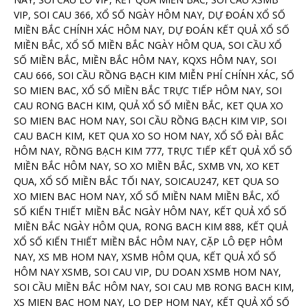
VIP, SOI CAU 366, XỔ SỐ NGÀY HÔM NAY, DỰ ĐOÁN XỔ SỐ
MIỀN BẮC CHÍNH XÁC HÔM NAY, DỰ ĐOÁN KẾT QUẢ XỔ SỐ
MIỀN BẮC, XỔ SỐ MIỀN BẮC NGÀY HÔM QUA, SOI CẦU XỔ
SỐ MIỀN BẮC, MIỀN BẮC HÔM NAY, KQXS HÔM NAY, SOI
CAU 666, SOI CẦU RỒNG BẠCH KIM MIỄN PHÍ CHÍNH XÁC, SỐ
SO MIEN BAC, XỔ SỐ MIỀN BẮC TRỰC TIẾP HÔM NAY, SOI
CAU RONG BACH KIM, QUẢ XỔ SỐ MIỀN BẮC, KET QUA XO
SO MIEN BAC HOM NAY, SOI CẦU RỒNG BẠCH KIM VIP, SOI
CAU BACH KIM, KET QUA XO SO HOM NAY, XỔ SỐ ĐÀI BẮC
HÔM NAY, RỒNG BẠCH KIM 777, TRỰC TIẾP KẾT QUẢ XỔ SỐ
MIỀN BẮC HÔM NAY, SO XO MIỀN BẮC, SXMB VN, XO KET
QUA, XỔ SỐ MIỀN BẮC TỐI NAY, SOICAU247, KET QUA SO
XO MIEN BAC HOM NAY, XỔ SỐ MIỀN NAM MIỀN BẮC, XỔ
SỐ KIẾN THIẾT MIỀN BẮC NGÀY HÔM NAY, KẾT QUẢ XỔ SỐ
MIỀN BẮC NGÀY HÔM QUA, RONG BACH KIM 888, KẾT QUẢ
XỔ SỐ KIẾN THIẾT MIỀN BẮC HÔM NAY, CẶP LÔ ĐẸP HÔM
NAY, XS MB HOM NAY, XSMB HÔM QUA, KẾT QUẢ XỔ SỐ
HÔM NAY XSMB, SOI CAU VIP, DU DOAN XSMB HOM NAY,
SOI CẦU MIỀN BẮC HÔM NAY, SOI CAU MB RONG BACH KIM,
XS MIEN BAC HOM NAY, LO DEP HOM NAY, KẾT QUẢ XỔ SỐ