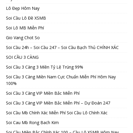
Lô Đẹp Hôm Nay
Soi Cầu Lô Đề XSMB
Soi Lô MB Miễn Phí
Gio Vang Chot So
Soi Cầu 24h – Soi Cầu 247 – Soi Cầu Bạch Thủ CHÍNH XÁC
SOI CẦU 3 CÀNG
Soi Cầu 3 Càng 3 Miền Tỷ Lệ Trúng 99%
Soi Cầu 3 Càng Miền Nam Cực Chuẩn Miễn Phí Hôm Nay
100%
Soi Cầu 3 Càng VIP Miền Bắc Miễn Phí
Soi Cầu 3 Càng VIP Miền Bắc Miễn Phí – Dự Đoán 247
Soi Cầu Mb Chính Xác Miễn Phí Soi Cầu Lô Chính Xác
Soi Cau Mb Rong Bach Kim
Soi Cầu Miền Bắc Chính Xác 100 – Cầu Lô XSMB Hôm Nay