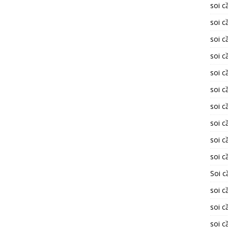
soi c
soi c
soi c
soi c
soi c
soi c
soi c
soi c
soi c
soi c
Soi c
soi c
soi c
soi c