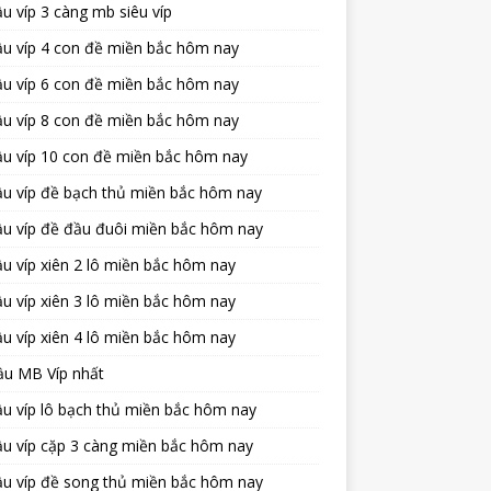
ầu víp 3 càng mb siêu víp
ầu víp 4 con đề miền bắc hôm nay
ầu víp 6 con đề miền bắc hôm nay
ầu víp 8 con đề miền bắc hôm nay
ầu víp 10 con đề miền bắc hôm nay
ầu víp đề bạch thủ miền bắc hôm nay
ầu víp đề đầu đuôi miền bắc hôm nay
ầu víp xiên 2 lô miền bắc hôm nay
ầu víp xiên 3 lô miền bắc hôm nay
ầu víp xiên 4 lô miền bắc hôm nay
ầu MB Víp nhất
ầu víp lô bạch thủ miền bắc hôm nay
ầu víp cặp 3 càng miền bắc hôm nay
ầu víp đề song thủ miền bắc hôm nay