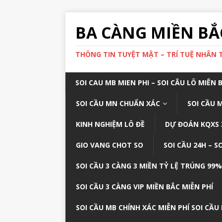
BA CÀNG MIỀN BẮC
THÔNG TIN TUYỆT MẬT – TRÍ TUỆ NHÂN 
SOI CAU MB MIEN PHI – SOI CÂU LÔ MIÊN
SOI CẦU MN CHUẨN XÁC
SOI CẦU 
KINH NGHIỆM LÔ ĐỀ
DỰ ĐOÁN KQXS 
GIO VANG CHOT SO
SOI CẦU 24H – S
SOI CẦU 3 CÀNG 3 MIỀN TỶ LỆ TRÚNG 99%
SOI CẦU 3 CÀNG VIP MIỀN BẮC MIỄN PHÍ
SOI CẦU MB CHÍNH XÁC MIỄN PHÍ SOI CẦU