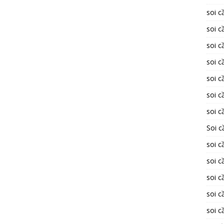
soi c
soi c
soi c
soi c
soi c
soi c
soi c
Soi 
soi c
soi c
soi c
soi c
soi c