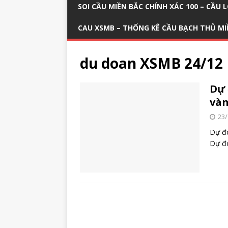
SOI CẦU MIỀN BẮC CHÍNH XÁC 100 – CẦU
CAU XSMB – THỐNG KÊ CẦU BẠCH THỦ MI
du doan XSMB 24/12
Dự 
vàn
23/
Dự đo
Dự đo