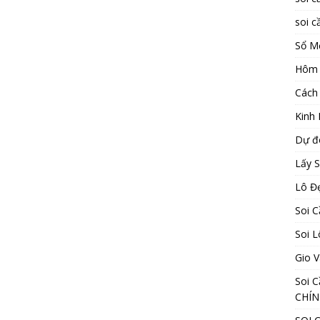
soi c
Sổ M
Hôm 
Cách
Kinh
Dự đ
Lấy 
Lô Đ
Soi 
Soi 
Gio 
Soi C
CHÍN