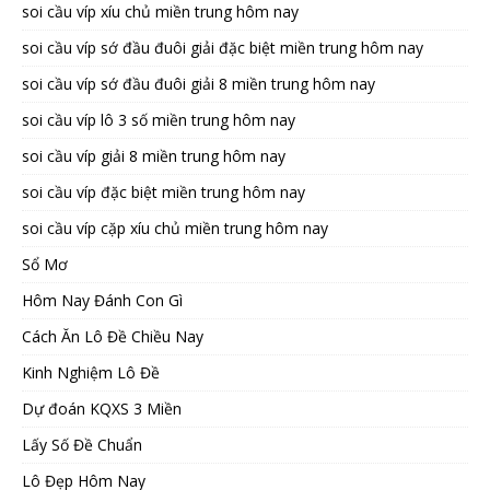
soi cầu víp xíu chủ miền trung hôm nay
soi cầu víp sớ đầu đuôi giải đặc biệt miền trung hôm nay
soi cầu víp sớ đầu đuôi giải 8 miền trung hôm nay
soi cầu víp lô 3 số miền trung hôm nay
soi cầu víp giải 8 miền trung hôm nay
soi cầu víp đặc biệt miền trung hôm nay
soi cầu víp cặp xíu chủ miền trung hôm nay
Sổ Mơ
Hôm Nay Đánh Con Gì
Cách Ăn Lô Đề Chiều Nay
Kinh Nghiệm Lô Đề
Dự đoán KQXS 3 Miền
Lấy Số Đề Chuẩn
Lô Đẹp Hôm Nay