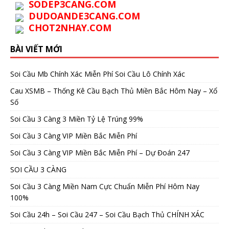
SODEP3CANG.COM
DUDOANDE3CANG.COM
CHOT2NHAY.COM
BÀI VIẾT MỚI
Soi Cầu Mb Chính Xác Miễn Phí Soi Cầu Lô Chính Xác
Cau XSMB – Thống Kê Cầu Bạch Thủ Miền Bắc Hôm Nay – Xổ
Số
Soi Cầu 3 Càng 3 Miền Tỷ Lệ Trúng 99%
Soi Cầu 3 Càng VIP Miền Bắc Miễn Phí
Soi Cầu 3 Càng VIP Miền Bắc Miễn Phí – Dự Đoán 247
SOI CẦU 3 CÀNG
Soi Cầu 3 Càng Miền Nam Cực Chuẩn Miễn Phí Hôm Nay
100%
Soi Cầu 24h – Soi Cầu 247 – Soi Cầu Bạch Thủ CHÍNH XÁC