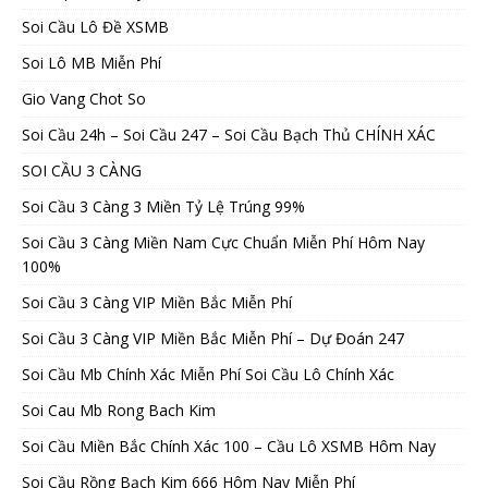
Soi Cầu Lô Đề XSMB
Soi Lô MB Miễn Phí
Gio Vang Chot So
Soi Cầu 24h – Soi Cầu 247 – Soi Cầu Bạch Thủ CHÍNH XÁC
SOI CẦU 3 CÀNG
Soi Cầu 3 Càng 3 Miền Tỷ Lệ Trúng 99%
Soi Cầu 3 Càng Miền Nam Cực Chuẩn Miễn Phí Hôm Nay
100%
Soi Cầu 3 Càng VIP Miền Bắc Miễn Phí
Soi Cầu 3 Càng VIP Miền Bắc Miễn Phí – Dự Đoán 247
Soi Cầu Mb Chính Xác Miễn Phí Soi Cầu Lô Chính Xác
Soi Cau Mb Rong Bach Kim
Soi Cầu Miền Bắc Chính Xác 100 – Cầu Lô XSMB Hôm Nay
Soi Cầu Rồng Bạch Kim 666 Hôm Nay Miễn Phí