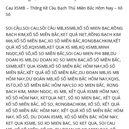
Cau XSMB – Thống Kê Cầu Bạch Thủ Miền Bắc Hôm Nay – Xổ
Số
SOI CẦU,SOI CAU,SÔI CẦU MB,XSMB,XỔ SỐ MIEN BAC,RỒNG
BẠCH KIM,XỔ SỐ MIÊN BẮC,KET QUẢ NET,RỒNG BẠCH KIM
666,XỔ SỐ MIỀN BAC,XO SỐ MIỀN BẮC,RONGBẠCHKIM,KẾT
QUẢ XỔ SỐ,KQXSMB,KET QUA XS MB,KQ XSMB,MINH
NGỌC,XÔ SỐ,XỔ SO MIỀN BẮC,SOI CAU MIEN PHI 888,DU
DOAN XS MB,DU DOAN XO SO MIEN BAC,XỔ SỐ MIỀN BẮC,
SXMB,KẾT QUA XSMB,XỔ SỐ MIÊN BẮC HÔM NAY,XÔ SÔ
MIÊN BĂC,KẾT QUẢ XỔ SỐ MIỀN BẮC,DU ĐOAN MB,XS MB
HÔM NAY,DỰ ĐOÁN MB,XỔ SỐ MIỀN BẮC HÔM NAY,KQXS,
XSTD,XÔ SỐ MIỀN BẮC HÔM NAY,SO XO MIEN BẮC, RONG
BACH KIM, MINH NGOC, XS MB, KÊT QUẢ XSMB HÔM NAY,
XỔ SỐ HÔM NAY, KETQUA NET, SỐ XO MIEN BAC, KẾT QUẢ
XỔ SỐ MIÊN BẮC, XÔ SO, RONGBACHKIM, XỔ SÔ, KẾT QUẢ
XỔ SỐ MIỀN BẮC HÔM NAY, KẾT QUẢ XỔ SỐ MIÊN BẮC HÔM
NAY, XỔ SỐ, DU DOAN XSMB, XÔ SÔ MIÊN BĂC HÔM NAY,
KET QUA XSMB, SO XO MIEN BAC, SO KET QUA, SOI CAU