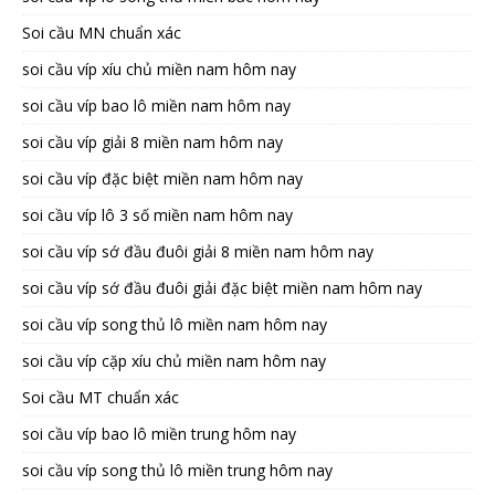
Soi cầu MN chuẩn xác
soi cầu víp xíu chủ miền nam hôm nay
soi cầu víp bao lô miền nam hôm nay
soi cầu víp giải 8 miền nam hôm nay
soi cầu víp đặc biệt miền nam hôm nay
soi cầu víp lô 3 số miền nam hôm nay
soi cầu víp sớ đầu đuôi giải 8 miền nam hôm nay
soi cầu víp sớ đầu đuôi giải đặc biệt miền nam hôm nay
soi cầu víp song thủ lô miền nam hôm nay
soi cầu víp cặp xíu chủ miền nam hôm nay
Soi cầu MT chuẩn xác
soi cầu víp bao lô miền trung hôm nay
soi cầu víp song thủ lô miền trung hôm nay