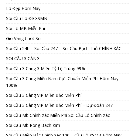
Lô Đẹp Hôm Nay
Soi Cầu Lô Đề XSMB
Soi Lô MB Miễn Phí
Gio Vang Chot So
Soi Cầu 24h – Soi Cầu 247 – Soi Cầu Bạch Thủ CHÍNH XÁC
SOI CẦU 3 CÀNG
Soi Cầu 3 Càng 3 Miền Tỷ Lệ Trúng 99%
Soi Cầu 3 Càng Miền Nam Cực Chuẩn Miễn Phí Hôm Nay
100%
Soi Cầu 3 Càng VIP Miền Bắc Miễn Phí
Soi Cầu 3 Càng VIP Miền Bắc Miễn Phí – Dự Đoán 247
Soi Cầu Mb Chính Xác Miễn Phí Soi Cầu Lô Chính Xác
Soi Cau Mb Rong Bach Kim
Soi Cầu Miền Bắc Chính Xác 100 – Cầu Lô XSMB Hôm Nay