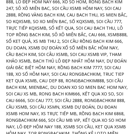
888, LÔ ĐẸP HÔM NAY 666, XỔ SỐ HÔM, RỒNG BẠCH KIM
247, SÔ XÔ MIÊN BAC, SOI CẦU XSMB HÔM NAY, SOI CAU
2888, RỒNG VÀNG BẠCH KIM, CAU BACH THU, XS MIEN BẮC,
SO KQXSMB, SO XO MIÊN BAC, SỐ KQXSMB, SOI CẦU 777,
TRỰC TIẾP KQXSMB, SỔ KẾT QUA, SOI CAU BACH THU, LÔ
TOP RỒNG BẠCH KIM, SÔ XÔ MIÊN BẮC, CAU 666, XSMB888,
SỔ KET QUẢ, XS MB THU 2, SOI CẦU RỒNG BẠCH KIM 666,
DU DOAN, XSMB DỰ ĐOÁN XỔ SỐ MIỀN BẮC HÔM NAY,
CẦU BẠCH KIM, SOI CÂU XSMB, SOI CAU XSMB VIP, THAM
KHẢO XSMB, BẠCH THỦ LÔ ĐẸP NHẤT HÔM NAY, DỰ ĐOÁN
GIẢI ĐẶC BIỆT HÔM NAY, RỒNG BẠCH KIM 7777, SOI CAU
188, XO SỐ HÔM NAY, SOI CAU RONGBACHKIM, TRUC TIEP
KET QUA XSMB, CAU DEP 88, RONGBACHKIM888, SOI CẦU
BACH KIM, MIENBAC, DU DOAN XO SO MIEN BAC HOM NAY,
SOI CAU XS MB, RONG BACH KIM666, KẾT QUA XO SO, SOI
CAU 6666, SOI CAU 777, SOI CẦU 2888, RONGBACHKIM 888,
CẦU XSMB, SOI CẦU XSMN, XSMB DỰ ĐOÁN, DU ĐOAN
XSMB HOM NAY, XS TRỰC TIẾP MB, RỒNG BẠCH KIM 6868,
RONGBACHKIM 666, SOI CẦU MB VIP, KẾT QUA XO SO HOM
NAY, LÔ ĐẸP HÔM NAY 188, XSMB SOI CẦU, KET QUA XSMB
HÔM NAY, TOP RONGBACHKIM, THỐNG KÊ LOTO MIỀN