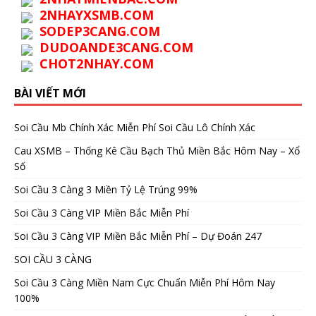
2NHAYXSMB.COM
SODEP3CANG.COM
DUDOANDE3CANG.COM
CHOT2NHAY.COM
BÀI VIẾT MỚI
Soi Cầu Mb Chính Xác Miễn Phí Soi Cầu Lô Chính Xác
Cau XSMB – Thống Kê Cầu Bạch Thủ Miền Bắc Hôm Nay – Xổ
Số
Soi Cầu 3 Càng 3 Miền Tỷ Lệ Trúng 99%
Soi Cầu 3 Càng VIP Miền Bắc Miễn Phí
Soi Cầu 3 Càng VIP Miền Bắc Miễn Phí – Dự Đoán 247
SOI CẦU 3 CÀNG
Soi Cầu 3 Càng Miền Nam Cực Chuẩn Miễn Phí Hôm Nay
100%