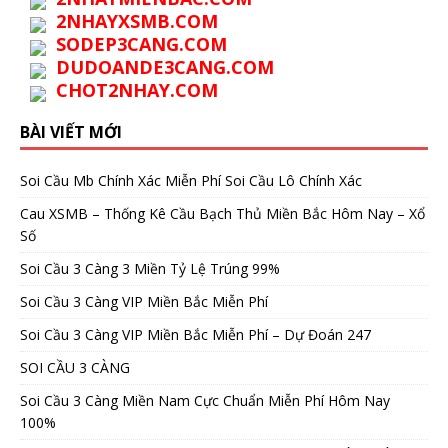
2NHAYXSMB.COM
SODEP3CANG.COM
DUDOANDE3CANG.COM
CHOT2NHAY.COM
BÀI VIẾT MỚI
Soi Cầu Mb Chính Xác Miễn Phí Soi Cầu Lô Chính Xác
Cau XSMB – Thống Kê Cầu Bạch Thủ Miền Bắc Hôm Nay – Xổ
Số
Soi Cầu 3 Càng 3 Miền Tỷ Lệ Trúng 99%
Soi Cầu 3 Càng VIP Miền Bắc Miễn Phí
Soi Cầu 3 Càng VIP Miền Bắc Miễn Phí – Dự Đoán 247
SOI CẦU 3 CÀNG
Soi Cầu 3 Càng Miền Nam Cực Chuẩn Miễn Phí Hôm Nay
100%