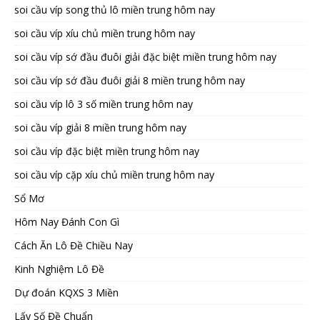
soi cầu víp song thủ lô miền trung hôm nay
soi cầu víp xíu chủ miền trung hôm nay
soi cầu víp sớ đầu đuôi giải đặc biệt miền trung hôm nay
soi cầu víp sớ đầu đuôi giải 8 miền trung hôm nay
soi cầu víp lô 3 số miền trung hôm nay
soi cầu víp giải 8 miền trung hôm nay
soi cầu víp đặc biệt miền trung hôm nay
soi cầu víp cặp xíu chủ miền trung hôm nay
Sổ Mơ
Hôm Nay Đánh Con Gì
Cách Ăn Lô Đề Chiều Nay
Kinh Nghiệm Lô Đề
Dự đoán KQXS 3 Miền
Lấy Số Đề Chuẩn