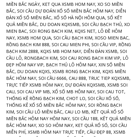
MIỀN BẮC NGÀY, KET QUA XSMB HOM NAY, XO SO MIỀN
BẮC, SOI CẦU DỰ ĐOÁN XỔ SỐ MIỀN BẮC HÔM NAY, DIỄN
ĐÀN XỔ SỐ MIỀN BẮC, XỔ SỐ HÀ NỘI HÔM QUA, SỔ KẾT
QUẢ MIỀN BẮC, DU DOAN KQXSMB, SOI CẦU BẠCH THỦ, XO
MIEN BAC, SOI RONG BACH KIM, KQXS NET, LÔ ĐỀ HÔM
NAY, XSMB HOM QUA, SOI CẦU BẠCH KIM, XOSO MIEN BAC,
RỒNG BẠCH KIM 888, SOI CAU MIEN PHI, SOI CẦU VIP, RỒNG
BẠCH KIM 2888, KQXS MB HOM NAY, DIỄN ĐÀN XSMB, SOI
CẦU LÔ, RONGBACH KIM, SOI CAU RONG BACH KIM VIP, LÔ
ĐẸP HÔM NAY VIP, BẠCH THỦ LÔ HÔM NAY, XIN SỐ MIỀN
BẮC, DU DOAN KQXS, XSMB RONG BACH KIM, KQXS MIỀN
BẮC HÔM NAY, SOI CẦU 6666, CAU 888, TRUC TIEP KQXSMB,
TRỰC TIẾP XSMB HÔM NAY, DỰ ĐOÁN KQXSMB, XSMB SOI
CAU, SOI CAU VIP MB, XỔ SỐ MB HÔM NAY, SOI CAU TOT,
THỐNG KÊ RỒNG BẠCH KIM, CHOT LO, SOI CẦU XỔ SỐ,
THỐNG KÊ XỔ SỐ MIỀN BẮC HÔM NAY, SOI RỒNG BẠCH
KIM, SOI CẦU LÔ MIỀN BẮC, CAU LO MB, KẾT QUẢ XỔ SỐ
MIỀN BẮC HÔM NAY HÔM NAY, SOI CẦU 188, KẾT QUẢ MIỀN
BẮC HÔM NAY, XO SO HÔM NAY, KET QUẢ XỔ SỐ, SOI CẦU
MIỄN PHÍ, XSMB HÔM NAY TRỰC TIẾP, CẦU ĐẸP 88, XSMB