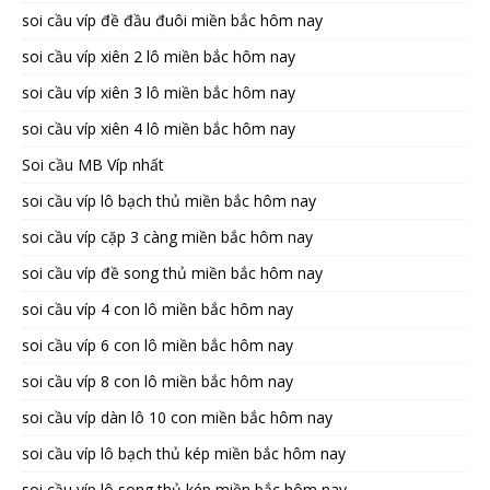
soi cầu víp đề đầu đuôi miền bắc hôm nay
soi cầu víp xiên 2 lô miền bắc hôm nay
soi cầu víp xiên 3 lô miền bắc hôm nay
soi cầu víp xiên 4 lô miền bắc hôm nay
Soi cầu MB Víp nhất
soi cầu víp lô bạch thủ miền bắc hôm nay
soi cầu víp cặp 3 càng miền bắc hôm nay
soi cầu víp đề song thủ miền bắc hôm nay
soi cầu víp 4 con lô miền bắc hôm nay
soi cầu víp 6 con lô miền bắc hôm nay
soi cầu víp 8 con lô miền bắc hôm nay
soi cầu víp dàn lô 10 con miền bắc hôm nay
soi cầu víp lô bạch thủ kép miền bắc hôm nay
soi cầu víp lô song thủ kép miền bắc hôm nay