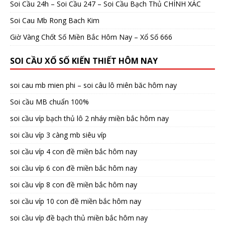
Soi Cầu 24h – Soi Cầu 247 – Soi Cầu Bạch Thủ CHÍNH XÁC
Soi Cau Mb Rong Bach Kim
Giờ Vàng Chốt Số Miền Bắc Hôm Nay – Xổ Số 666
SOI CẦU XỔ SỐ KIẾN THIẾT HÔM NAY
soi cau mb mien phi – soi câu lô miên băc hôm nay
Soi cầu MB chuẩn 100%
soi cầu víp bạch thủ lô 2 nháy miền bắc hôm nay
soi cầu víp 3 càng mb siêu víp
soi cầu víp 4 con đề miền bắc hôm nay
soi cầu víp 6 con đề miền bắc hôm nay
soi cầu víp 8 con đề miền bắc hôm nay
soi cầu víp 10 con đề miền bắc hôm nay
soi cầu víp đề bạch thủ miền bắc hôm nay