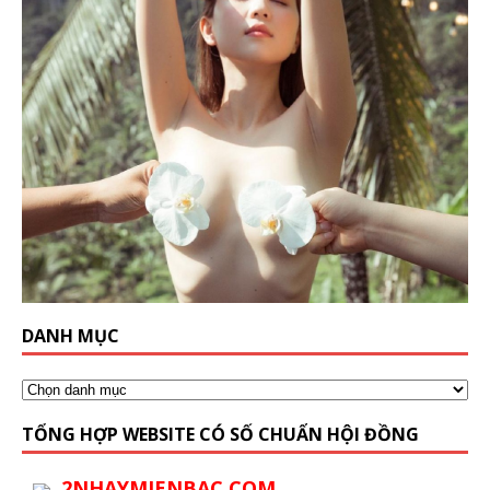
DANH MỤC
TỔNG HỢP WEBSITE CÓ SỐ CHUẨN HỘI ĐỒNG
2NHAYMIENBAC.COM