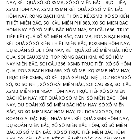
NAY, KẾT QUẢ XỔ SỐ XSMB, XỔ SỐ MIỀN BẮC TRỰC TIẾP,
XSMBHOM NAY, XSMB XSMN KẾT QUẢ XỔ SỐ MIỀN BẮC
HÔM NAY, RONG BẠCH KIM, THỐNG KÊ XSMB, XỔ SỐ KIẾN
THIẾT MIÊN BẮC, SOI CẦU MIỄN PHÍ 888, XO SO MIEN BAC
HOM NAY, SỔ XÔ MIÊN BẮC HÔM NAY, SOI CẦU 666, TRỰC
TIẾP KẾT QUẢ XỔ SỐ MIỀN BẮC, CAU MB, RÔNG BẠCH KIM,
KẾT QUẢ XỔ SỐ KIẾN THIẾT MIỀN BẮC, KQXSMB HÔM NAY,
DỰ ĐOÁN SỐ DE HÔM NAY, KẾT QUẢ XỔ SỐ MIỀN BẮC HÔM
QUA, SOI CAU XSMB, TOP RỒNG BẠCH KIM, XỔ SỐ HÔM
NAY MIỀN BẮC, SOI CÂU 366, XSMB TRỰC TIẾP, XỔ SỐ HÔM
QUA, RONG BACH KIM 666, XỔ SỐ MB, KQ XSMB HÔM NAY,
TRỰC TIẾP XSMB, SỐ KẾT QUẢ GIẢI ĐẶC BIỆT, DỰ ĐOÁN XỔ
SỐ, XO SO NET, XỔ SỐ ĐÀI MIỀN BẮC, SOI CAU 888, SOI CẦU
XSMB MIỄN PHÍ NGÀY HÔM NAY, TRỰC TIẾP XỔ SỐ MIỀN
BẮC HÔM NAY, KẾT QUẢ XỔ SỐ MIỀN, SỐ MIỀN BẮC HÔM
NAY, DỰ ĐOÁN XỔ SỐ MIỀN BẮC HÔM NAY, SỔ XÔ MIÊN
BẮC, SO XO MIEN BAC HOM NAY, DU DOAN XO SO, DỰ
ĐOÁN GIẢI ĐẶC BIỆT NGÀY MAI, KẾT QUẢ XSMB HÔM NAY,
DỰ ĐOÁN MIỀN BẮC, XỔ SỐ MIỀN BẮC HÔM, XỔ SỐ MIỀN
BẮC XỔ SỐ MIỀN BẮC, XỔ SỐ TRỰC TIẾP MIỀN BẮC HÔM
NAY, SOI CẦU LÔ VIP, KẾT QUẢ MIỀN BẮC, SOI CẦU XSMB