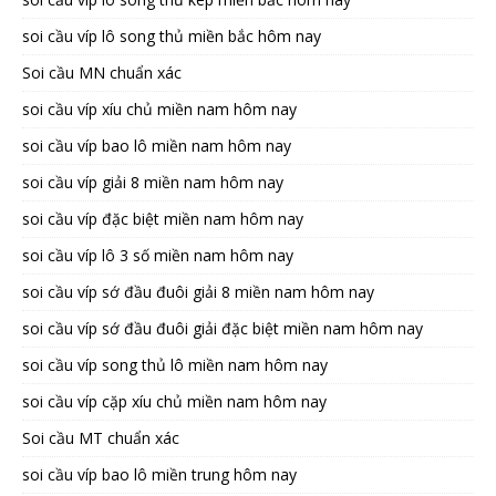
soi cầu víp lô song thủ miền bắc hôm nay
Soi cầu MN chuẩn xác
soi cầu víp xíu chủ miền nam hôm nay
soi cầu víp bao lô miền nam hôm nay
soi cầu víp giải 8 miền nam hôm nay
soi cầu víp đặc biệt miền nam hôm nay
soi cầu víp lô 3 số miền nam hôm nay
soi cầu víp sớ đầu đuôi giải 8 miền nam hôm nay
soi cầu víp sớ đầu đuôi giải đặc biệt miền nam hôm nay
soi cầu víp song thủ lô miền nam hôm nay
soi cầu víp cặp xíu chủ miền nam hôm nay
Soi cầu MT chuẩn xác
soi cầu víp bao lô miền trung hôm nay