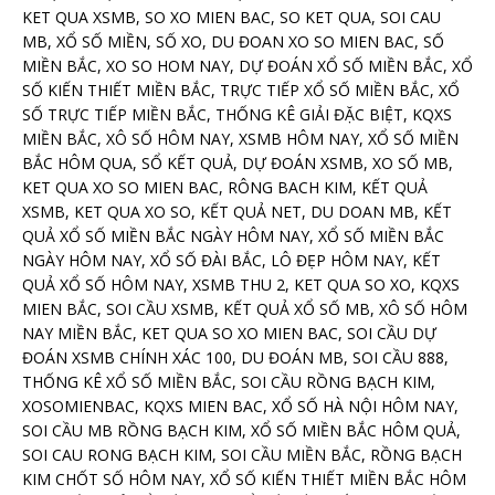
KET QUA XSMB, SO XO MIEN BAC, SO KET QUA, SOI CAU
MB, XỔ SỐ MIỀN, SỐ XO, DU ĐOAN XO SO MIEN BAC, SỐ
MIỀN BẮC, XO SO HOM NAY, DỰ ĐOÁN XỔ SỐ MIỀN BẮC, XỔ
SỐ KIẾN THIẾT MIỀN BẮC, TRỰC TIẾP XỔ SỐ MIỀN BẮC, XỔ
SỐ TRỰC TIẾP MIỀN BẮC, THỐNG KÊ GIẢI ĐẶC BIỆT, KQXS
MIỀN BẮC, XÔ SỐ HÔM NAY, XSMB HÔM NAY, XỔ SỐ MIỀN
BẮC HÔM QUA, SỔ KẾT QUẢ, DỰ ĐOÁN XSMB, XO SỐ MB,
KET QUA XO SO MIEN BAC, RÔNG BACH KIM, KẾT QUẢ
XSMB, KET QUA XO SO, KẾT QUẢ NET, DU DOAN MB, KẾT
QUẢ XỔ SỐ MIỀN BẮC NGÀY HÔM NAY, XỔ SỐ MIỀN BẮC
NGÀY HÔM NAY, XỔ SỐ ĐÀI BẮC, LÔ ĐẸP HÔM NAY, KẾT
QUẢ XỔ SỐ HÔM NAY, XSMB THU 2, KET QUA SO XO, KQXS
MIEN BẮC, SOI CẦU XSMB, KẾT QUẢ XỔ SỐ MB, XÔ SỐ HÔM
NAY MIỀN BẮC, KET QUA SO XO MIEN BAC, SOI CẦU DỰ
ĐOÁN XSMB CHÍNH XÁC 100, DU ĐOÁN MB, SOI CẦU 888,
THỐNG KÊ XỔ SỐ MIỀN BẮC, SOI CẦU RỒNG BẠCH KIM,
XOSOMIENBAC, KQXS MIEN BAC, XỔ SỐ HÀ NỘI HÔM NAY,
SOI CẦU MB RỒNG BẠCH KIM, XỔ SỐ MIỀN BẮC HÔM QUẢ,
SOI CAU RONG BẠCH KIM, SOI CẦU MIỀN BẮC, RỒNG BẠCH
KIM CHỐT SỐ HÔM NAY, XỔ SỐ KIẾN THIẾT MIỀN BẮC HÔM