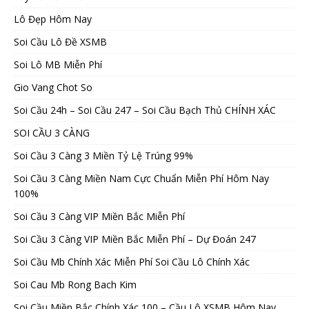
Lô Đẹp Hôm Nay
Soi Cầu Lô Đề XSMB
Soi Lô MB Miễn Phí
Gio Vang Chot So
Soi Cầu 24h – Soi Cầu 247 – Soi Cầu Bạch Thủ CHÍNH XÁC
SOI CẦU 3 CÀNG
Soi Cầu 3 Càng 3 Miền Tỷ Lệ Trúng 99%
Soi Cầu 3 Càng Miền Nam Cực Chuẩn Miễn Phí Hôm Nay
100%
Soi Cầu 3 Càng VIP Miền Bắc Miễn Phí
Soi Cầu 3 Càng VIP Miền Bắc Miễn Phí – Dự Đoán 247
Soi Cầu Mb Chính Xác Miễn Phí Soi Cầu Lô Chính Xác
Soi Cau Mb Rong Bach Kim
Soi Cầu Miền Bắc Chính Xác 100 – Cầu Lô XSMB Hôm Nay