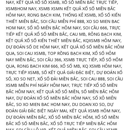
NAY, KẾT QUẢ XỔ SỐ XSMB, XỔ SỐ MIỀN BẮC TRỰC TIẾP,
XSMBHOM NAY, XSMB XSMN KẾT QUẢ XỔ SỐ MIỀN BẮC
HÔM NAY, RONG BẠCH KIM, THỐNG KÊ XSMB, XỔ SỐ KIẾN
THIẾT MIÊN BẮC, SOI CẦU MIỄN PHÍ 888, XO SO MIEN BAC
HOM NAY, SỔ XÔ MIÊN BẮC HÔM NAY, SOI CẦU 666, TRỰC
TIẾP KẾT QUẢ XỔ SỐ MIỀN BẮC, CAU MB, RÔNG BẠCH KIM,
KẾT QUẢ XỔ SỐ KIẾN THIẾT MIỀN BẮC, KQXSMB HÔM NAY,
DỰ ĐOÁN SỐ DE HÔM NAY, KẾT QUẢ XỔ SỐ MIỀN BẮC HÔM
QUA, SOI CAU XSMB, TOP RỒNG BẠCH KIM, XỔ SỐ HÔM
NAY MIỀN BẮC, SOI CÂU 366, XSMB TRỰC TIẾP, XỔ SỐ HÔM
QUA, RONG BACH KIM 666, XỔ SỐ MB, KQ XSMB HÔM NAY,
TRỰC TIẾP XSMB, SỐ KẾT QUẢ GIẢI ĐẶC BIỆT, DỰ ĐOÁN XỔ
SỐ, XO SO NET, XỔ SỐ ĐÀI MIỀN BẮC, SOI CAU 888, SOI CẦU
XSMB MIỄN PHÍ NGÀY HÔM NAY, TRỰC TIẾP XỔ SỐ MIỀN
BẮC HÔM NAY, KẾT QUẢ XỔ SỐ MIỀN, SỐ MIỀN BẮC HÔM
NAY, DỰ ĐOÁN XỔ SỐ MIỀN BẮC HÔM NAY, SỔ XÔ MIÊN
BẮC, SO XO MIEN BAC HOM NAY, DU DOAN XO SO, DỰ
ĐOÁN GIẢI ĐẶC BIỆT NGÀY MAI, KẾT QUẢ XSMB HÔM NAY,
DỰ ĐOÁN MIỀN BẮC, XỔ SỐ MIỀN BẮC HÔM, XỔ SỐ MIỀN
BẮC XỔ SỐ MIỀN BẮC, XỔ SỐ TRỰC TIẾP MIỀN BẮC HÔM
NAY, SOI CẦU LÔ VIP, KẾT QUẢ MIỀN BẮC, SOI CẦU XSMB