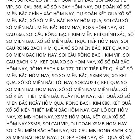
VIP, SOI CAU 366, XỔ SỐ NGÀY HÔM NAY, DỰ ĐOÁN XỔ SỐ
MIỀN BẮC CHÍNH XÁC HÔM NAY, DỰ ĐOÁN KẾT QUẢ XỔ SỐ
MIỀN BẮC, XỔ SỐ MIỀN BẮC NGÀY HÔM QUA, SOI CẦU XỔ
SỐ MIỀN BẮC, MIỀN BẮC HÔM NAY, KQXS HÔM NAY, SOI
CAU 666, SOI CẦU RỒNG BẠCH KIM MIỄN PHÍ CHÍNH XÁC, SỐ
SO MIEN BAC, XỔ SỐ MIỀN BẮC TRỰC TIẾP HÔM NAY, SOI
CAU RONG BACH KIM, QUẢ XỔ SỐ MIỀN BẮC, KET QUA XO
SO MIEN BAC HOM NAY, SOI CẦU RỒNG BẠCH KIM VIP, SOI
CAU BACH KIM, KET QUA XO SO HOM NAY, XỔ SỐ ĐÀI BẮC
HÔM NAY, RỒNG BẠCH KIM 777, TRỰC TIẾP KẾT QUẢ XỔ SỐ
MIỀN BẮC HÔM NAY, SO XO MIỀN BẮC, SXMB VN, XO KET
QUA, XỔ SỐ MIỀN BẮC TỐI NAY, SOICAU247, KET QUA SO
XO MIEN BAC HOM NAY, XỔ SỐ MIỀN NAM MIỀN BẮC, XỔ
SỐ KIẾN THIẾT MIỀN BẮC NGÀY HÔM NAY, KẾT QUẢ XỔ SỐ
MIỀN BẮC NGÀY HÔM QUA, RONG BACH KIM 888, KẾT QUẢ
XỔ SỐ KIẾN THIẾT MIỀN BẮC HÔM NAY, CẶP LÔ ĐẸP HÔM
NAY, XS MB HOM NAY, XSMB HÔM QUA, KẾT QUẢ XỔ SỐ
HÔM NAY XSMB, SOI CAU VIP, DU DOAN XSMB HOM NAY,
SOI CẦU MIỀN BẮC HÔM NAY, SOI CAU MB RONG BACH KIM,
XS MIEN BAC HOM NAY, LO DEP HOM NAY, KẾT QUẢ XỔ SỐ