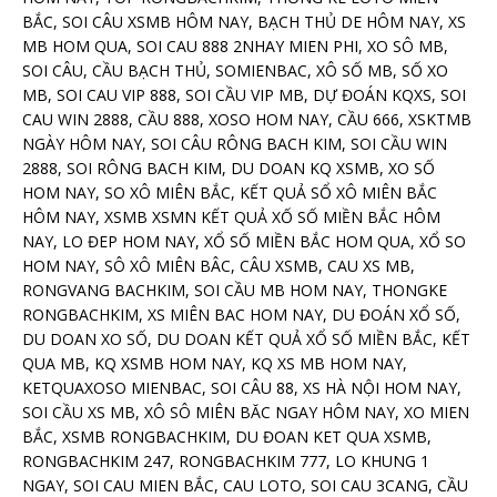
BẮC, SOI CÂU XSMB HÔM NAY, BẠCH THỦ DE HÔM NAY, XS
MB HOM QUA, SOI CAU 888 2NHAY MIEN PHI, XO SÔ MB,
SOI CÂU, CẦU BẠCH THỦ, SOMIENBAC, XÔ SỐ MB, SỐ XO
MB, SOI CAU VIP 888, SOI CẦU VIP MB, DỰ ĐOÁN KQXS, SOI
CAU WIN 2888, CẦU 888, XOSO HOM NAY, CẦU 666, XSKTMB
NGÀY HÔM NAY, SOI CÂU RÔNG BACH KIM, SOI CẦU WIN
2888, SOI RÔNG BACH KIM, DU DOAN KQ XSMB, XO SỐ
HOM NAY, SO XÔ MIÊN BẮC, KẾT QUẢ SỔ XÔ MIÊN BẮC
HÔM NAY, XSMB XSMN KẾT QUẢ XỐ SỐ MIỀN BẮC HÔM
NAY, LO ĐEP HOM NAY, XỔ SỐ MIỀN BẮC HOM QUA, XỔ SO
HOM NAY, SÔ XÔ MIÊN BÂC, CÂU XSMB, CAU XS MB,
RONGVANG BACHKIM, SOI CẦU MB HOM NAY, THONGKE
RONGBACHKIM, XS MIÊN BAC HOM NAY, DU ĐOÁN XỔ SỐ,
DU DOAN XO SỐ, DU DOAN KẾT QUẢ XỔ SỐ MIỀN BẮC, KẾT
QUA MB, KQ XSMB HOM NAY, KQ XS MB HOM NAY,
KETQUAXOSO MIENBAC, SOI CÂU 88, XS HÀ NỘI HOM NAY,
SOI CẦU XS MB, XÔ SÔ MIÊN BĂC NGAY HÔM NAY, XO MIEN
BẮC, XSMB RONGBACHKIM, DU ĐOAN KET QUA XSMB,
RONGBACHKIM 247, RONGBACHKIM 777, LO KHUNG 1
NGAY, SOI CAU MIEN BẮC, CAU LOTO, SOI CAU 3CANG, CẦU