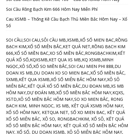
Soi Cầu Rồng Bạch Kim 666 Hôm Nay Miễn Phí
Cau XSMB – Thống Kê Cầu Bạch Thủ Miền Bắc Hôm Nay – Xổ
Số
SOI CẦU,SOI CAU,SÔI CẦU MB,XSMB,XỔ SỐ MIEN BAC,RỒNG
BẠCH KIM,XỔ SỐ MIÊN BẮC,KET QUẢ NET,RỒNG BẠCH KIM
666,XỔ SỐ MIỀN BAC,XO SỐ MIỀN BẮC,RONGBẠCHKIM,KẾT
QUẢ XỔ SỐ,KQXSMB,KET QUA XS MB,KQ XSMB,MINH
NGỌC,XÔ SỐ,XỔ SO MIỀN BẮC,SOI CAU MIEN PHI 888,DU
DOAN XS MB,DU DOAN XO SO MIEN BAC,XỔ SỐ MIỀN BẮC,
SXMB,KẾT QUA XSMB,XỔ SỐ MIÊN BẮC HÔM NAY,XÔ SÔ
MIÊN BĂC,KẾT QUẢ XỔ SỐ MIỀN BẮC,DU ĐOAN MB,XS MB
HÔM NAY,DỰ ĐOÁN MB,XỔ SỐ MIỀN BẮC HÔM NAY,KQXS,
XSTD,XÔ SỐ MIỀN BẮC HÔM NAY,SO XO MIEN BẮC, RONG
BACH KIM, MINH NGOC, XS MB, KÊT QUẢ XSMB HÔM NAY,
XỔ SỐ HÔM NAY, KETQUA NET, SỐ XO MIEN BAC, KẾT QUẢ
XỔ SỐ MIÊN BẮC, XÔ SO, RONGBACHKIM, XỔ SÔ, KẾT QUẢ
XỔ SỐ MIỀN BẮC HÔM NAY, KẾT QUẢ XỔ SỐ MIÊN BẮC HÔM
NAY, XỔ SỐ, DU DOAN XSMB, XÔ SÔ MIÊN BĂC HÔM NAY,