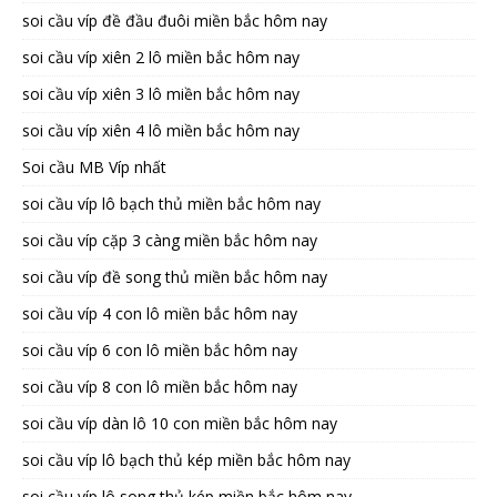
soi cầu víp đề đầu đuôi miền bắc hôm nay
soi cầu víp xiên 2 lô miền bắc hôm nay
soi cầu víp xiên 3 lô miền bắc hôm nay
soi cầu víp xiên 4 lô miền bắc hôm nay
Soi cầu MB Víp nhất
soi cầu víp lô bạch thủ miền bắc hôm nay
soi cầu víp cặp 3 càng miền bắc hôm nay
soi cầu víp đề song thủ miền bắc hôm nay
soi cầu víp 4 con lô miền bắc hôm nay
soi cầu víp 6 con lô miền bắc hôm nay
soi cầu víp 8 con lô miền bắc hôm nay
soi cầu víp dàn lô 10 con miền bắc hôm nay
soi cầu víp lô bạch thủ kép miền bắc hôm nay
soi cầu víp lô song thủ kép miền bắc hôm nay