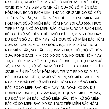
NAY, KẾT QUẢ XỔ SỐ XSMB, XỔ SỐ MIỀN BẮC TRỰC TIẾP,
XSMBHOM NAY, XSMB XSMN KẾT QUẢ XỔ SỐ MIỀN BẮC
HÔM NAY, RONG BẠCH KIM, THỐNG KÊ XSMB, XỔ SỐ KIẾN
THIẾT MIÊN BẮC, SOI CẦU MIỄN PHÍ 888, XO SO MIEN BAC
HOM NAY, SỔ XÔ MIÊN BẮC HÔM NAY, SOI CẦU 666, TRỰC
TIẾP KẾT QUẢ XỔ SỐ MIỀN BẮC, CAU MB, RÔNG BẠCH KIM,
KẾT QUẢ XỔ SỐ KIẾN THIẾT MIỀN BẮC, KQXSMB HÔM NAY,
DỰ ĐOÁN SỐ DE HÔM NAY, KẾT QUẢ XỔ SỐ MIỀN BẮC HÔM
QUA, SOI CAU XSMB, TOP RỒNG BẠCH KIM, XỔ SỐ HÔM
NAY MIỀN BẮC, SOI CÂU 366, XSMB TRỰC TIẾP, XỔ SỐ HÔM
QUA, RONG BACH KIM 666, XỔ SỐ MB, KQ XSMB HÔM NAY,
TRỰC TIẾP XSMB, SỐ KẾT QUẢ GIẢI ĐẶC BIỆT, DỰ ĐOÁN XỔ
SỐ, XO SO NET, XỔ SỐ ĐÀI MIỀN BẮC, SOI CAU 888, SOI CẦU
XSMB MIỄN PHÍ NGÀY HÔM NAY, TRỰC TIẾP XỔ SỐ MIỀN
BẮC HÔM NAY, KẾT QUẢ XỔ SỐ MIỀN, SỐ MIỀN BẮC HÔM
NAY, DỰ ĐOÁN XỔ SỐ MIỀN BẮC HÔM NAY, SỔ XÔ MIÊN
BẮC, SO XO MIEN BAC HOM NAY, DU DOAN XO SO, DỰ
ĐOÁN GIẢI ĐẶC BIỆT NGÀY MAI, KẾT QUẢ XSMB HÔM NAY,
DỰ ĐOÁN MIỀN BẮC, XỔ SỐ MIỀN BẮC HÔM, XỔ SỐ MIỀN
BẮC XỔ SỐ MIỀN BẮC, XỔ SỐ TRỰC TIẾP MIỀN BẮC HÔM
NAY, SOI CẦU LÔ VIP, KẾT QUẢ MIỀN BẮC, SOI CẦU XSMB