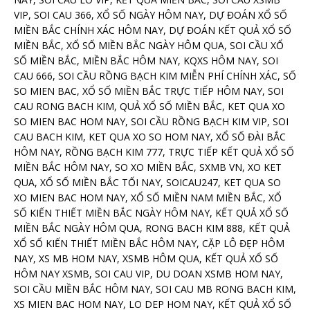
VIP, SOI CAU 366, XỔ SỐ NGÀY HÔM NAY, DỰ ĐOÁN XỔ SỐ
MIỀN BẮC CHÍNH XÁC HÔM NAY, DỰ ĐOÁN KẾT QUẢ XỔ SỐ
MIỀN BẮC, XỔ SỐ MIỀN BẮC NGÀY HÔM QUA, SOI CẦU XỔ
SỐ MIỀN BẮC, MIỀN BẮC HÔM NAY, KQXS HÔM NAY, SOI
CAU 666, SOI CẦU RỒNG BẠCH KIM MIỄN PHÍ CHÍNH XÁC, SỐ
SO MIEN BAC, XỔ SỐ MIỀN BẮC TRỰC TIẾP HÔM NAY, SOI
CAU RONG BACH KIM, QUẢ XỔ SỐ MIỀN BẮC, KET QUA XO
SO MIEN BAC HOM NAY, SOI CẦU RỒNG BẠCH KIM VIP, SOI
CAU BACH KIM, KET QUA XO SO HOM NAY, XỔ SỐ ĐÀI BẮC
HÔM NAY, RỒNG BẠCH KIM 777, TRỰC TIẾP KẾT QUẢ XỔ SỐ
MIỀN BẮC HÔM NAY, SO XO MIỀN BẮC, SXMB VN, XO KET
QUA, XỔ SỐ MIỀN BẮC TỐI NAY, SOICAU247, KET QUA SO
XO MIEN BAC HOM NAY, XỔ SỐ MIỀN NAM MIỀN BẮC, XỔ
SỐ KIẾN THIẾT MIỀN BẮC NGÀY HÔM NAY, KẾT QUẢ XỔ SỐ
MIỀN BẮC NGÀY HÔM QUA, RONG BACH KIM 888, KẾT QUẢ
XỔ SỐ KIẾN THIẾT MIỀN BẮC HÔM NAY, CẶP LÔ ĐẸP HÔM
NAY, XS MB HOM NAY, XSMB HÔM QUA, KẾT QUẢ XỔ SỐ
HÔM NAY XSMB, SOI CAU VIP, DU DOAN XSMB HOM NAY,
SOI CẦU MIỀN BẮC HÔM NAY, SOI CAU MB RONG BACH KIM,
XS MIEN BAC HOM NAY, LO DEP HOM NAY, KẾT QUẢ XỔ SỐ