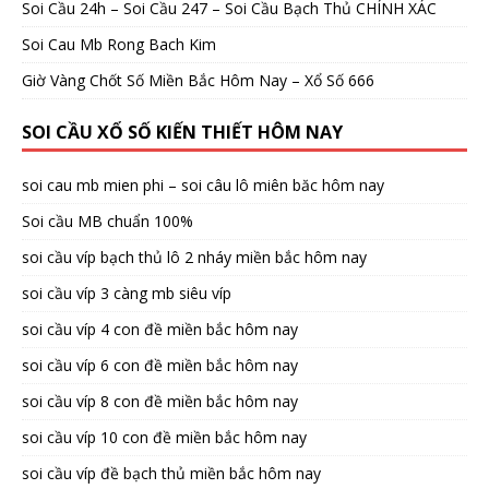
Soi Cầu 24h – Soi Cầu 247 – Soi Cầu Bạch Thủ CHÍNH XÁC
Soi Cau Mb Rong Bach Kim
Giờ Vàng Chốt Số Miền Bắc Hôm Nay – Xổ Số 666
SOI CẦU XỔ SỐ KIẾN THIẾT HÔM NAY
soi cau mb mien phi – soi câu lô miên băc hôm nay
Soi cầu MB chuẩn 100%
soi cầu víp bạch thủ lô 2 nháy miền bắc hôm nay
soi cầu víp 3 càng mb siêu víp
soi cầu víp 4 con đề miền bắc hôm nay
soi cầu víp 6 con đề miền bắc hôm nay
soi cầu víp 8 con đề miền bắc hôm nay
soi cầu víp 10 con đề miền bắc hôm nay
soi cầu víp đề bạch thủ miền bắc hôm nay