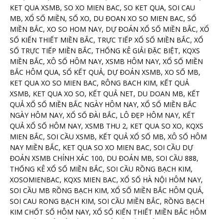
KET QUA XSMB, SO XO MIEN BAC, SO KET QUA, SOI CAU
MB, XỔ SỐ MIỀN, SỐ XO, DU ĐOAN XO SO MIEN BAC, SỐ
MIỀN BẮC, XO SO HOM NAY, DỰ ĐOÁN XỔ SỐ MIỀN BẮC, XỔ
SỐ KIẾN THIẾT MIỀN BẮC, TRỰC TIẾP XỔ SỐ MIỀN BẮC, XỔ
SỐ TRỰC TIẾP MIỀN BẮC, THỐNG KÊ GIẢI ĐẶC BIỆT, KQXS
MIỀN BẮC, XÔ SỐ HÔM NAY, XSMB HÔM NAY, XỔ SỐ MIỀN
BẮC HÔM QUA, SỔ KẾT QUẢ, DỰ ĐOÁN XSMB, XO SỐ MB,
KET QUA XO SO MIEN BAC, RÔNG BACH KIM, KẾT QUẢ
XSMB, KET QUA XO SO, KẾT QUẢ NET, DU DOAN MB, KẾT
QUẢ XỔ SỐ MIỀN BẮC NGÀY HÔM NAY, XỔ SỐ MIỀN BẮC
NGÀY HÔM NAY, XỔ SỐ ĐÀI BẮC, LÔ ĐẸP HÔM NAY, KẾT
QUẢ XỔ SỐ HÔM NAY, XSMB THU 2, KET QUA SO XO, KQXS
MIEN BẮC, SOI CẦU XSMB, KẾT QUẢ XỔ SỐ MB, XÔ SỐ HÔM
NAY MIỀN BẮC, KET QUA SO XO MIEN BAC, SOI CẦU DỰ
ĐOÁN XSMB CHÍNH XÁC 100, DU ĐOÁN MB, SOI CẦU 888,
THỐNG KÊ XỔ SỐ MIỀN BẮC, SOI CẦU RỒNG BẠCH KIM,
XOSOMIENBAC, KQXS MIEN BAC, XỔ SỐ HÀ NỘI HÔM NAY,
SOI CẦU MB RỒNG BẠCH KIM, XỔ SỐ MIỀN BẮC HÔM QUẢ,
SOI CAU RONG BẠCH KIM, SOI CẦU MIỀN BẮC, RỒNG BẠCH
KIM CHỐT SỐ HÔM NAY, XỔ SỐ KIẾN THIẾT MIỀN BẮC HÔM