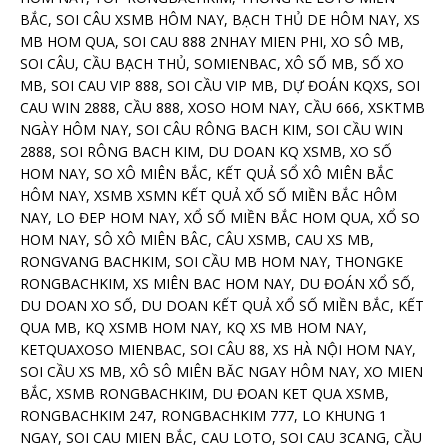
BẮC, SOI CÂU XSMB HÔM NAY, BẠCH THỦ DE HÔM NAY, XS
MB HOM QUA, SOI CAU 888 2NHAY MIEN PHI, XO SÔ MB,
SOI CÂU, CẦU BẠCH THỦ, SOMIENBAC, XÔ SỐ MB, SỐ XO
MB, SOI CAU VIP 888, SOI CẦU VIP MB, DỰ ĐOÁN KQXS, SOI
CAU WIN 2888, CẦU 888, XOSO HOM NAY, CẦU 666, XSKTMB
NGÀY HÔM NAY, SOI CÂU RÔNG BACH KIM, SOI CẦU WIN
2888, SOI RÔNG BACH KIM, DU DOAN KQ XSMB, XO SỐ
HOM NAY, SO XÔ MIÊN BẮC, KẾT QUẢ SỔ XÔ MIÊN BẮC
HÔM NAY, XSMB XSMN KẾT QUẢ XỐ SỐ MIỀN BẮC HÔM
NAY, LO ĐEP HOM NAY, XỔ SỐ MIỀN BẮC HOM QUA, XỔ SO
HOM NAY, SÔ XÔ MIÊN BÂC, CÂU XSMB, CAU XS MB,
RONGVANG BACHKIM, SOI CẦU MB HOM NAY, THONGKE
RONGBACHKIM, XS MIÊN BAC HOM NAY, DU ĐOÁN XỔ SỐ,
DU DOAN XO SỐ, DU DOAN KẾT QUẢ XỔ SỐ MIỀN BẮC, KẾT
QUA MB, KQ XSMB HOM NAY, KQ XS MB HOM NAY,
KETQUAXOSO MIENBAC, SOI CÂU 88, XS HÀ NỘI HOM NAY,
SOI CẦU XS MB, XÔ SÔ MIÊN BĂC NGAY HÔM NAY, XO MIEN
BẮC, XSMB RONGBACHKIM, DU ĐOAN KET QUA XSMB,
RONGBACHKIM 247, RONGBACHKIM 777, LO KHUNG 1
NGAY, SOI CAU MIEN BẮC, CAU LOTO, SOI CAU 3CANG, CẦU