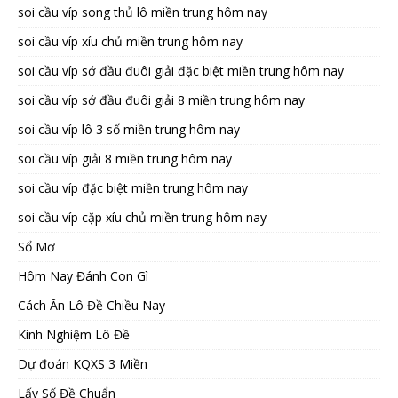
soi cầu víp song thủ lô miền trung hôm nay
soi cầu víp xíu chủ miền trung hôm nay
soi cầu víp sớ đầu đuôi giải đặc biệt miền trung hôm nay
soi cầu víp sớ đầu đuôi giải 8 miền trung hôm nay
soi cầu víp lô 3 số miền trung hôm nay
soi cầu víp giải 8 miền trung hôm nay
soi cầu víp đặc biệt miền trung hôm nay
soi cầu víp cặp xíu chủ miền trung hôm nay
Sổ Mơ
Hôm Nay Đánh Con Gì
Cách Ăn Lô Đề Chiều Nay
Kinh Nghiệm Lô Đề
Dự đoán KQXS 3 Miền
Lấy Số Đề Chuẩn