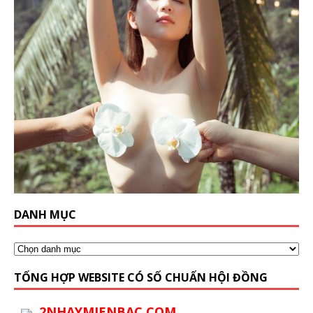
DANH MỤC
TỔNG HỢP WEBSITE CÓ SỐ CHUẨN HỘI ĐỒNG
2NHAYMIENBAC.COM