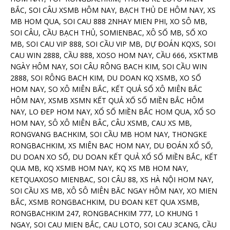
BẮC, SOI CÂU XSMB HÔM NAY, BẠCH THỦ DE HÔM NAY, XS
MB HOM QUA, SOI CAU 888 2NHAY MIEN PHI, XO SÔ MB,
SOI CÂU, CẦU BẠCH THỦ, SOMIENBAC, XÔ SỐ MB, SỐ XO
MB, SOI CAU VIP 888, SOI CẦU VIP MB, DỰ ĐOÁN KQXS, SOI
CAU WIN 2888, CẦU 888, XOSO HOM NAY, CẦU 666, XSKTMB
NGÀY HÔM NAY, SOI CÂU RÔNG BACH KIM, SOI CẦU WIN
2888, SOI RÔNG BACH KIM, DU DOAN KQ XSMB, XO SỐ
HOM NAY, SO XÔ MIÊN BẮC, KẾT QUẢ SỔ XÔ MIÊN BẮC
HÔM NAY, XSMB XSMN KẾT QUẢ XỐ SỐ MIỀN BẮC HÔM
NAY, LO ĐEP HOM NAY, XỔ SỐ MIỀN BẮC HOM QUA, XỔ SO
HOM NAY, SÔ XÔ MIÊN BÂC, CÂU XSMB, CAU XS MB,
RONGVANG BACHKIM, SOI CẦU MB HOM NAY, THONGKE
RONGBACHKIM, XS MIÊN BAC HOM NAY, DU ĐOÁN XỔ SỐ,
DU DOAN XO SỐ, DU DOAN KẾT QUẢ XỔ SỐ MIỀN BẮC, KẾT
QUA MB, KQ XSMB HOM NAY, KQ XS MB HOM NAY,
KETQUAXOSO MIENBAC, SOI CÂU 88, XS HÀ NỘI HOM NAY,
SOI CẦU XS MB, XÔ SÔ MIÊN BĂC NGAY HÔM NAY, XO MIEN
BẮC, XSMB RONGBACHKIM, DU ĐOAN KET QUA XSMB,
RONGBACHKIM 247, RONGBACHKIM 777, LO KHUNG 1
NGAY, SOI CAU MIEN BẮC, CAU LOTO, SOI CAU 3CANG, CẦU