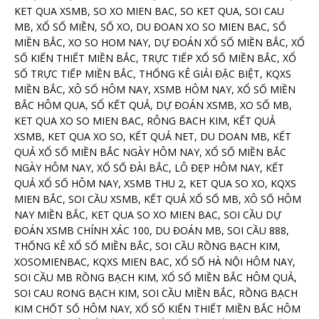
KET QUA XSMB, SO XO MIEN BAC, SO KET QUA, SOI CAU
MB, XỔ SỐ MIỀN, SỐ XO, DU ĐOAN XO SO MIEN BAC, SỐ
MIỀN BẮC, XO SO HOM NAY, DỰ ĐOÁN XỔ SỐ MIỀN BẮC, XỔ
SỐ KIẾN THIẾT MIỀN BẮC, TRỰC TIẾP XỔ SỐ MIỀN BẮC, XỔ
SỐ TRỰC TIẾP MIỀN BẮC, THỐNG KÊ GIẢI ĐẶC BIỆT, KQXS
MIỀN BẮC, XÔ SỐ HÔM NAY, XSMB HÔM NAY, XỔ SỐ MIỀN
BẮC HÔM QUA, SỔ KẾT QUẢ, DỰ ĐOÁN XSMB, XO SỐ MB,
KET QUA XO SO MIEN BAC, RÔNG BACH KIM, KẾT QUẢ
XSMB, KET QUA XO SO, KẾT QUẢ NET, DU DOAN MB, KẾT
QUẢ XỔ SỐ MIỀN BẮC NGÀY HÔM NAY, XỔ SỐ MIỀN BẮC
NGÀY HÔM NAY, XỔ SỐ ĐÀI BẮC, LÔ ĐẸP HÔM NAY, KẾT
QUẢ XỔ SỐ HÔM NAY, XSMB THU 2, KET QUA SO XO, KQXS
MIEN BẮC, SOI CẦU XSMB, KẾT QUẢ XỔ SỐ MB, XÔ SỐ HÔM
NAY MIỀN BẮC, KET QUA SO XO MIEN BAC, SOI CẦU DỰ
ĐOÁN XSMB CHÍNH XÁC 100, DU ĐOÁN MB, SOI CẦU 888,
THỐNG KÊ XỔ SỐ MIỀN BẮC, SOI CẦU RỒNG BẠCH KIM,
XOSOMIENBAC, KQXS MIEN BAC, XỔ SỐ HÀ NỘI HÔM NAY,
SOI CẦU MB RỒNG BẠCH KIM, XỔ SỐ MIỀN BẮC HÔM QUẢ,
SOI CAU RONG BẠCH KIM, SOI CẦU MIỀN BẮC, RỒNG BẠCH
KIM CHỐT SỐ HÔM NAY, XỔ SỐ KIẾN THIẾT MIỀN BẮC HÔM