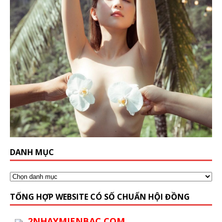
DANH MỤC
TỔNG HỢP WEBSITE CÓ SỐ CHUẨN HỘI ĐỒNG
2NHAYMIENBAC.COM