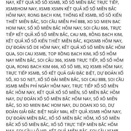
NAY, KẾT QUẢ XỔ SỐ XSMB, XỔ SỐ MIỀN BẮC TRỰC TIẾP,
XSMBHOM NAY, XSMB XSMN KẾT QUẢ XỔ SỐ MIỀN BẮC
HÔM NAY, RONG BẠCH KIM, THỐNG KÊ XSMB, XỔ SỐ KIẾN
THIẾT MIÊN BẮC, SOI CẦU MIỄN PHÍ 888, XO SO MIEN BAC
HOM NAY, SỔ XÔ MIÊN BẮC HÔM NAY, SOI CẦU 666, TRỰC
TIẾP KẾT QUẢ XỔ SỐ MIỀN BẮC, CAU MB, RÔNG BẠCH KIM,
KẾT QUẢ XỔ SỐ KIẾN THIẾT MIỀN BẮC, KQXSMB HÔM NAY,
DỰ ĐOÁN SỐ DE HÔM NAY, KẾT QUẢ XỔ SỐ MIỀN BẮC HÔM
QUA, SOI CAU XSMB, TOP RỒNG BẠCH KIM, XỔ SỐ HÔM
NAY MIỀN BẮC, SOI CÂU 366, XSMB TRỰC TIẾP, XỔ SỐ HÔM
QUA, RONG BACH KIM 666, XỔ SỐ MB, KQ XSMB HÔM NAY,
TRỰC TIẾP XSMB, SỐ KẾT QUẢ GIẢI ĐẶC BIỆT, DỰ ĐOÁN XỔ
SỐ, XO SO NET, XỔ SỐ ĐÀI MIỀN BẮC, SOI CAU 888, SOI CẦU
XSMB MIỄN PHÍ NGÀY HÔM NAY, TRỰC TIẾP XỔ SỐ MIỀN
BẮC HÔM NAY, KẾT QUẢ XỔ SỐ MIỀN, SỐ MIỀN BẮC HÔM
NAY, DỰ ĐOÁN XỔ SỐ MIỀN BẮC HÔM NAY, SỔ XÔ MIÊN
BẮC, SO XO MIEN BAC HOM NAY, DU DOAN XO SO, DỰ
ĐOÁN GIẢI ĐẶC BIỆT NGÀY MAI, KẾT QUẢ XSMB HÔM NAY,
DỰ ĐOÁN MIỀN BẮC, XỔ SỐ MIỀN BẮC HÔM, XỔ SỐ MIỀN
BẮC XỔ SỐ MIỀN BẮC, XỔ SỐ TRỰC TIẾP MIỀN BẮC HÔM
NAY, SOI CẦU LÔ VIP, KẾT QUẢ MIỀN BẮC, SOI CẦU XSMB