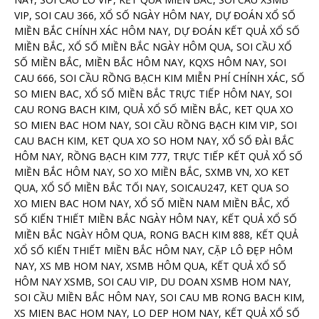
VIP, SOI CAU 366, XỔ SỐ NGÀY HÔM NAY, DỰ ĐOÁN XỔ SỐ
MIỀN BẮC CHÍNH XÁC HÔM NAY, DỰ ĐOÁN KẾT QUẢ XỔ SỐ
MIỀN BẮC, XỔ SỐ MIỀN BẮC NGÀY HÔM QUA, SOI CẦU XỔ
SỐ MIỀN BẮC, MIỀN BẮC HÔM NAY, KQXS HÔM NAY, SOI
CAU 666, SOI CẦU RỒNG BẠCH KIM MIỄN PHÍ CHÍNH XÁC, SỐ
SO MIEN BAC, XỔ SỐ MIỀN BẮC TRỰC TIẾP HÔM NAY, SOI
CAU RONG BACH KIM, QUẢ XỔ SỐ MIỀN BẮC, KET QUA XO
SO MIEN BAC HOM NAY, SOI CẦU RỒNG BẠCH KIM VIP, SOI
CAU BACH KIM, KET QUA XO SO HOM NAY, XỔ SỐ ĐÀI BẮC
HÔM NAY, RỒNG BẠCH KIM 777, TRỰC TIẾP KẾT QUẢ XỔ SỐ
MIỀN BẮC HÔM NAY, SO XO MIỀN BẮC, SXMB VN, XO KET
QUA, XỔ SỐ MIỀN BẮC TỐI NAY, SOICAU247, KET QUA SO
XO MIEN BAC HOM NAY, XỔ SỐ MIỀN NAM MIỀN BẮC, XỔ
SỐ KIẾN THIẾT MIỀN BẮC NGÀY HÔM NAY, KẾT QUẢ XỔ SỐ
MIỀN BẮC NGÀY HÔM QUA, RONG BACH KIM 888, KẾT QUẢ
XỔ SỐ KIẾN THIẾT MIỀN BẮC HÔM NAY, CẶP LÔ ĐẸP HÔM
NAY, XS MB HOM NAY, XSMB HÔM QUA, KẾT QUẢ XỔ SỐ
HÔM NAY XSMB, SOI CAU VIP, DU DOAN XSMB HOM NAY,
SOI CẦU MIỀN BẮC HÔM NAY, SOI CAU MB RONG BACH KIM,
XS MIEN BAC HOM NAY, LO DEP HOM NAY, KẾT QUẢ XỔ SỐ