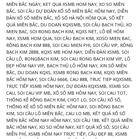
MIỀN BẮC NGÀY, KET QUA XSMB HOM NAY, XO SO MIỀN
BẮC, SOI CẦU DỰ ĐOÁN XỔ SỐ MIỀN BẮC HÔM NAY, DIỄN
ĐÀN XỔ SỐ MIỀN BẮC, XỔ SỐ HÀ NỘI HÔM QUA, SỔ KẾT
QUẢ MIỀN BẮC, DU DOAN KQXSMB, SOI CẦU BẠCH THỦ, XO
MIEN BAC, SOI RONG BACH KIM, KQXS NET, LÔ ĐỀ HÔM
NAY, XSMB HOM QUA, SOI CẦU BẠCH KIM, XOSO MIEN BAC,
RỒNG BẠCH KIM 888, SOI CAU MIEN PHI, SOI CẦU VIP, RỒNG
BẠCH KIM 2888, KQXS MB HOM NAY, DIỄN ĐÀN XSMB, SOI
CẦU LÔ, RONGBACH KIM, SOI CAU RONG BACH KIM VIP, LÔ
ĐẸP HÔM NAY VIP, BẠCH THỦ LÔ HÔM NAY, XIN SỐ MIỀN
BẮC, DU DOAN KQXS, XSMB RONG BACH KIM, KQXS MIỀN
BẮC HÔM NAY, SOI CẦU 6666, CAU 888, TRUC TIEP KQXSMB,
TRỰC TIẾP XSMB HÔM NAY, DỰ ĐOÁN KQXSMB, XSMB SOI
CAU, SOI CAU VIP MB, XỔ SỐ MB HÔM NAY, SOI CAU TOT,
THỐNG KÊ RỒNG BẠCH KIM, CHOT LO, SOI CẦU XỔ SỐ,
THỐNG KÊ XỔ SỐ MIỀN BẮC HÔM NAY, SOI RỒNG BẠCH
KIM, SOI CẦU LÔ MIỀN BẮC, CAU LO MB, KẾT QUẢ XỔ SỐ
MIỀN BẮC HÔM NAY HÔM NAY, SOI CẦU 188, KẾT QUẢ MIỀN
BẮC HÔM NAY, XO SO HÔM NAY, KET QUẢ XỔ SỐ, SOI CẦU
MIỄN PHÍ, XSMB HÔM NAY TRỰC TIẾP, CẦU ĐẸP 88, XSMB