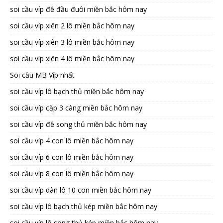
soi cầu víp đề đầu đuôi miền bắc hôm nay
soi cầu víp xiên 2 lô miền bắc hôm nay
soi cầu víp xiên 3 lô miền bắc hôm nay
soi cầu víp xiên 4 lô miền bắc hôm nay
Soi cầu MB Víp nhất
soi cầu víp lô bạch thủ miền bắc hôm nay
soi cầu víp cặp 3 càng miền bắc hôm nay
soi cầu víp đề song thủ miền bắc hôm nay
soi cầu víp 4 con lô miền bắc hôm nay
soi cầu víp 6 con lô miền bắc hôm nay
soi cầu víp 8 con lô miền bắc hôm nay
soi cầu víp dàn lô 10 con miền bắc hôm nay
soi cầu víp lô bạch thủ kép miền bắc hôm nay
soi cầu víp lô song thủ kép miền bắc hôm nay