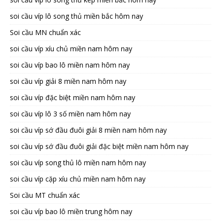
soi cầu víp lô song thủ miền bắc hôm nay
Soi cầu MN chuẩn xác
soi cầu víp xíu chủ miền nam hôm nay
soi cầu víp bao lô miền nam hôm nay
soi cầu víp giải 8 miền nam hôm nay
soi cầu víp đặc biệt miền nam hôm nay
soi cầu víp lô 3 số miền nam hôm nay
soi cầu víp sớ đầu đuôi giải 8 miền nam hôm nay
soi cầu víp sớ đầu đuôi giải đặc biệt miền nam hôm nay
soi cầu víp song thủ lô miền nam hôm nay
soi cầu víp cặp xíu chủ miền nam hôm nay
Soi cầu MT chuẩn xác
soi cầu víp bao lô miền trung hôm nay