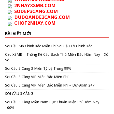
2NHAYXSMB.COM
SODEP3CANG.COM
DUDOANDE3CANG.COM
CHOT2NHAY.COM
BÀI VIẾT MỚI
Soi Cầu Mb Chính Xác Miễn Phí Soi Cầu Lô Chính Xác
Cau XSMB – Thống Kê Cầu Bạch Thủ Miền Bắc Hôm Nay – Xổ
Số
Soi Cầu 3 Càng 3 Miền Tỷ Lệ Trúng 99%
Soi Cầu 3 Càng VIP Miền Bắc Miễn Phí
Soi Cầu 3 Càng VIP Miền Bắc Miễn Phí – Dự Đoán 247
SOI CẦU 3 CÀNG
Soi Cầu 3 Càng Miền Nam Cực Chuẩn Miễn Phí Hôm Nay
100%