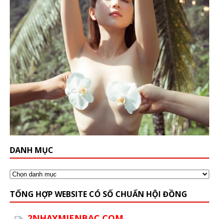
DANH MỤC
TỔNG HỢP WEBSITE CÓ SỐ CHUẨN HỘI ĐỒNG
2NHAYMIENBAC.COM