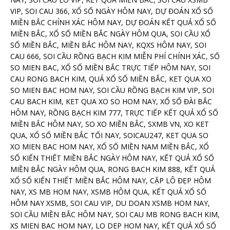
VIP, SOI CAU 366, XỔ SỐ NGÀY HÔM NAY, DỰ ĐOÁN XỔ SỐ
MIỀN BẮC CHÍNH XÁC HÔM NAY, DỰ ĐOÁN KẾT QUẢ XỔ SỐ
MIỀN BẮC, XỔ SỐ MIỀN BẮC NGÀY HÔM QUA, SOI CẦU XỔ
SỐ MIỀN BẮC, MIỀN BẮC HÔM NAY, KQXS HÔM NAY, SOI
CAU 666, SOI CẦU RỒNG BẠCH KIM MIỄN PHÍ CHÍNH XÁC, SỐ
SO MIEN BAC, XỔ SỐ MIỀN BẮC TRỰC TIẾP HÔM NAY, SOI
CAU RONG BACH KIM, QUẢ XỔ SỐ MIỀN BẮC, KET QUA XO
SO MIEN BAC HOM NAY, SOI CẦU RỒNG BẠCH KIM VIP, SOI
CAU BACH KIM, KET QUA XO SO HOM NAY, XỔ SỐ ĐÀI BẮC
HÔM NAY, RỒNG BẠCH KIM 777, TRỰC TIẾP KẾT QUẢ XỔ SỐ
MIỀN BẮC HÔM NAY, SO XO MIỀN BẮC, SXMB VN, XO KET
QUA, XỔ SỐ MIỀN BẮC TỐI NAY, SOICAU247, KET QUA SO
XO MIEN BAC HOM NAY, XỔ SỐ MIỀN NAM MIỀN BẮC, XỔ
SỐ KIẾN THIẾT MIỀN BẮC NGÀY HÔM NAY, KẾT QUẢ XỔ SỐ
MIỀN BẮC NGÀY HÔM QUA, RONG BACH KIM 888, KẾT QUẢ
XỔ SỐ KIẾN THIẾT MIỀN BẮC HÔM NAY, CẶP LÔ ĐẸP HÔM
NAY, XS MB HOM NAY, XSMB HÔM QUA, KẾT QUẢ XỔ SỐ
HÔM NAY XSMB, SOI CAU VIP, DU DOAN XSMB HOM NAY,
SOI CẦU MIỀN BẮC HÔM NAY, SOI CAU MB RONG BACH KIM,
XS MIEN BAC HOM NAY, LO DEP HOM NAY, KẾT QUẢ XỔ SỐ