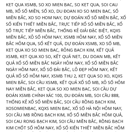
KET QUA XSMB, SO XO MIEN BAC, SO KET QUA, SOI CAU
MB, XỔ SỐ MIỀN, SỐ XO, DU ĐOAN XO SO MIEN BAC, SỐ
MIỀN BẮC, XO SO HOM NAY, DỰ ĐOÁN XỔ SỐ MIỀN BẮC, XỔ
SỐ KIẾN THIẾT MIỀN BẮC, TRỰC TIẾP XỔ SỐ MIỀN BẮC, XỔ
SỐ TRỰC TIẾP MIỀN BẮC, THỐNG KÊ GIẢI ĐẶC BIỆT, KQXS
MIỀN BẮC, XÔ SỐ HÔM NAY, XSMB HÔM NAY, XỔ SỐ MIỀN
BẮC HÔM QUA, SỔ KẾT QUẢ, DỰ ĐOÁN XSMB, XO SỐ MB,
KET QUA XO SO MIEN BAC, RÔNG BACH KIM, KẾT QUẢ
XSMB, KET QUA XO SO, KẾT QUẢ NET, DU DOAN MB, KẾT
QUẢ XỔ SỐ MIỀN BẮC NGÀY HÔM NAY, XỔ SỐ MIỀN BẮC
NGÀY HÔM NAY, XỔ SỐ ĐÀI BẮC, LÔ ĐẸP HÔM NAY, KẾT
QUẢ XỔ SỐ HÔM NAY, XSMB THU 2, KET QUA SO XO, KQXS
MIEN BẮC, SOI CẦU XSMB, KẾT QUẢ XỔ SỐ MB, XÔ SỐ HÔM
NAY MIỀN BẮC, KET QUA SO XO MIEN BAC, SOI CẦU DỰ
ĐOÁN XSMB CHÍNH XÁC 100, DU ĐOÁN MB, SOI CẦU 888,
THỐNG KÊ XỔ SỐ MIỀN BẮC, SOI CẦU RỒNG BẠCH KIM,
XOSOMIENBAC, KQXS MIEN BAC, XỔ SỐ HÀ NỘI HÔM NAY,
SOI CẦU MB RỒNG BẠCH KIM, XỔ SỐ MIỀN BẮC HÔM QUẢ,
SOI CAU RONG BẠCH KIM, SOI CẦU MIỀN BẮC, RỒNG BẠCH
KIM CHỐT SỐ HÔM NAY, XỔ SỐ KIẾN THIẾT MIỀN BẮC HÔM