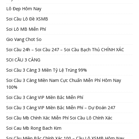
Lô Đẹp Hôm Nay
Soi Cầu Lô Đề XSMB
Soi Lô MB Miễn Phí
Gio Vang Chot So
Soi Cầu 24h – Soi Cầu 247 – Soi Cầu Bạch Thủ CHÍNH XÁC
SOI CẦU 3 CÀNG
Soi Cầu 3 Càng 3 Miền Tỷ Lệ Trúng 99%
Soi Cầu 3 Càng Miền Nam Cực Chuẩn Miễn Phí Hôm Nay
100%
Soi Cầu 3 Càng VIP Miền Bắc Miễn Phí
Soi Cầu 3 Càng VIP Miền Bắc Miễn Phí – Dự Đoán 247
Soi Cầu Mb Chính Xác Miễn Phí Soi Cầu Lô Chính Xác
Soi Cau Mb Rong Bach Kim
Soi Cầu Miền Bắc Chính Xác 100 – Cầu Lô XSMB Hôm Nay