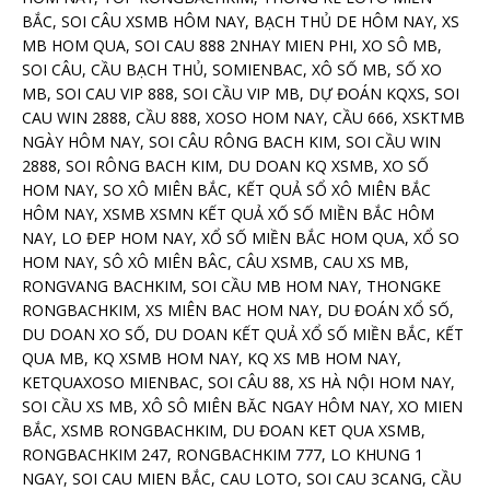
BẮC, SOI CÂU XSMB HÔM NAY, BẠCH THỦ DE HÔM NAY, XS
MB HOM QUA, SOI CAU 888 2NHAY MIEN PHI, XO SÔ MB,
SOI CÂU, CẦU BẠCH THỦ, SOMIENBAC, XÔ SỐ MB, SỐ XO
MB, SOI CAU VIP 888, SOI CẦU VIP MB, DỰ ĐOÁN KQXS, SOI
CAU WIN 2888, CẦU 888, XOSO HOM NAY, CẦU 666, XSKTMB
NGÀY HÔM NAY, SOI CÂU RÔNG BACH KIM, SOI CẦU WIN
2888, SOI RÔNG BACH KIM, DU DOAN KQ XSMB, XO SỐ
HOM NAY, SO XÔ MIÊN BẮC, KẾT QUẢ SỔ XÔ MIÊN BẮC
HÔM NAY, XSMB XSMN KẾT QUẢ XỐ SỐ MIỀN BẮC HÔM
NAY, LO ĐEP HOM NAY, XỔ SỐ MIỀN BẮC HOM QUA, XỔ SO
HOM NAY, SÔ XÔ MIÊN BÂC, CÂU XSMB, CAU XS MB,
RONGVANG BACHKIM, SOI CẦU MB HOM NAY, THONGKE
RONGBACHKIM, XS MIÊN BAC HOM NAY, DU ĐOÁN XỔ SỐ,
DU DOAN XO SỐ, DU DOAN KẾT QUẢ XỔ SỐ MIỀN BẮC, KẾT
QUA MB, KQ XSMB HOM NAY, KQ XS MB HOM NAY,
KETQUAXOSO MIENBAC, SOI CÂU 88, XS HÀ NỘI HOM NAY,
SOI CẦU XS MB, XÔ SÔ MIÊN BĂC NGAY HÔM NAY, XO MIEN
BẮC, XSMB RONGBACHKIM, DU ĐOAN KET QUA XSMB,
RONGBACHKIM 247, RONGBACHKIM 777, LO KHUNG 1
NGAY, SOI CAU MIEN BẮC, CAU LOTO, SOI CAU 3CANG, CẦU