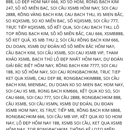
888, LÔ ĐẸP HÔM NAY 666, XỔ SỐ HÔM, RỒNG BẠCH KIM
247, SÔ XÔ MIÊN BAC, SOI CẦU XSMB HÔM NAY, SOI CAU
2888, RỒNG VÀNG BẠCH KIM, CAU BACH THU, XS MIEN BẮC,
SO KQXSMB, SO XO MIÊN BAC, SỐ KQXSMB, SOI CẦU 777,
TRỰC TIẾP KQXSMB, SỔ KẾT QUA, SOI CAU BACH THU, LÔ
TOP RỒNG BẠCH KIM, SÔ XÔ MIÊN BẮC, CAU 666, XSMB888,
SỔ KET QUẢ, XS MB THU 2, SOI CẦU RỒNG BẠCH KIM 666,
DU DOAN, XSMB DỰ ĐOÁN XỔ SỐ MIỀN BẮC HÔM NAY,
CẦU BẠCH KIM, SOI CÂU XSMB, SOI CAU XSMB VIP, THAM
KHẢO XSMB, BẠCH THỦ LÔ ĐẸP NHẤT HÔM NAY, DỰ ĐOÁN
GIẢI ĐẶC BIỆT HÔM NAY, RỒNG BẠCH KIM 7777, SOI CAU
188, XO SỐ HÔM NAY, SOI CAU RONGBACHKIM, TRUC TIEP
KET QUA XSMB, CAU DEP 88, RONGBACHKIM888, SOI CẦU
BACH KIM, MIENBAC, DU DOAN XO SO MIEN BAC HOM NAY,
SOI CAU XS MB, RONG BACH KIM666, KẾT QUA XO SO, SOI
CAU 6666, SOI CAU 777, SOI CẦU 2888, RONGBACHKIM 888,
CẦU XSMB, SOI CẦU XSMN, XSMB DỰ ĐOÁN, DU ĐOAN
XSMB HOM NAY, XS TRỰC TIẾP MB, RỒNG BẠCH KIM 6868,
RONGBACHKIM 666, SOI CẦU MB VIP, KẾT QUA XO SO HOM
NAY, LÔ ĐẸP HÔM NAY 188, XSMB SOI CẦU, KET QUA XSMB
HÔM NAY, TOP RONGBACHKIM, THỐNG KÊ LOTO MIỀN