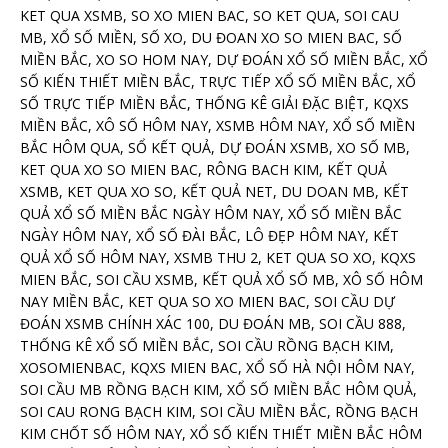
KET QUA XSMB, SO XO MIEN BAC, SO KET QUA, SOI CAU
MB, XỔ SỐ MIỀN, SỐ XO, DU ĐOAN XO SO MIEN BAC, SỐ
MIỀN BẮC, XO SO HOM NAY, DỰ ĐOÁN XỔ SỐ MIỀN BẮC, XỔ
SỐ KIẾN THIẾT MIỀN BẮC, TRỰC TIẾP XỔ SỐ MIỀN BẮC, XỔ
SỐ TRỰC TIẾP MIỀN BẮC, THỐNG KÊ GIẢI ĐẶC BIỆT, KQXS
MIỀN BẮC, XÔ SỐ HÔM NAY, XSMB HÔM NAY, XỔ SỐ MIỀN
BẮC HÔM QUA, SỔ KẾT QUẢ, DỰ ĐOÁN XSMB, XO SỐ MB,
KET QUA XO SO MIEN BAC, RÔNG BACH KIM, KẾT QUẢ
XSMB, KET QUA XO SO, KẾT QUẢ NET, DU DOAN MB, KẾT
QUẢ XỔ SỐ MIỀN BẮC NGÀY HÔM NAY, XỔ SỐ MIỀN BẮC
NGÀY HÔM NAY, XỔ SỐ ĐÀI BẮC, LÔ ĐẸP HÔM NAY, KẾT
QUẢ XỔ SỐ HÔM NAY, XSMB THU 2, KET QUA SO XO, KQXS
MIEN BẮC, SOI CẦU XSMB, KẾT QUẢ XỔ SỐ MB, XÔ SỐ HÔM
NAY MIỀN BẮC, KET QUA SO XO MIEN BAC, SOI CẦU DỰ
ĐOÁN XSMB CHÍNH XÁC 100, DU ĐOÁN MB, SOI CẦU 888,
THỐNG KÊ XỔ SỐ MIỀN BẮC, SOI CẦU RỒNG BẠCH KIM,
XOSOMIENBAC, KQXS MIEN BAC, XỔ SỐ HÀ NỘI HÔM NAY,
SOI CẦU MB RỒNG BẠCH KIM, XỔ SỐ MIỀN BẮC HÔM QUẢ,
SOI CAU RONG BẠCH KIM, SOI CẦU MIỀN BẮC, RỒNG BẠCH
KIM CHỐT SỐ HÔM NAY, XỔ SỐ KIẾN THIẾT MIỀN BẮC HÔM