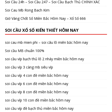
Soi Cầu 24h – Soi Cầu 247 – Soi Cầu Bạch Thủ CHÍNH XÁC
Soi Cau Mb Rong Bach Kim
Giờ Vàng Chốt Số Miền Bắc Hôm Nay – Xổ Số 666
SOI CẦU XỔ SỐ KIẾN THIẾT HÔM NAY
soi cau mb mien phi – soi câu lô miên băc hôm nay
Soi cầu MB chuẩn 100%
soi cầu víp bạch thủ lô 2 nháy miền bắc hôm nay
soi cầu víp 3 càng mb siêu víp
soi cầu víp 4 con đề miền bắc hôm nay
soi cầu víp 6 con đề miền bắc hôm nay
soi cầu víp 8 con đề miền bắc hôm nay
soi cầu víp 10 con đề miền bắc hôm nay
soi cầu víp đề bạch thủ miền bắc hôm nay