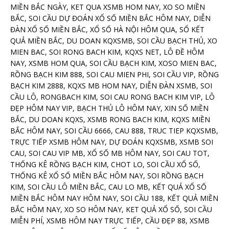
MIỀN BẮC NGÀY, KET QUA XSMB HOM NAY, XO SO MIỀN
BẮC, SOI CẦU DỰ ĐOÁN XỔ SỐ MIỀN BẮC HÔM NAY, DIỄN
ĐÀN XỔ SỐ MIỀN BẮC, XỔ SỐ HÀ NỘI HÔM QUA, SỔ KẾT
QUẢ MIỀN BẮC, DU DOAN KQXSMB, SOI CẦU BẠCH THỦ, XO
MIEN BAC, SOI RONG BACH KIM, KQXS NET, LÔ ĐỀ HÔM
NAY, XSMB HOM QUA, SOI CẦU BẠCH KIM, XOSO MIEN BAC,
RỒNG BẠCH KIM 888, SOI CAU MIEN PHI, SOI CẦU VIP, RỒNG
BẠCH KIM 2888, KQXS MB HOM NAY, DIỄN ĐÀN XSMB, SOI
CẦU LÔ, RONGBACH KIM, SOI CAU RONG BACH KIM VIP, LÔ
ĐẸP HÔM NAY VIP, BẠCH THỦ LÔ HÔM NAY, XIN SỐ MIỀN
BẮC, DU DOAN KQXS, XSMB RONG BACH KIM, KQXS MIỀN
BẮC HÔM NAY, SOI CẦU 6666, CAU 888, TRUC TIEP KQXSMB,
TRỰC TIẾP XSMB HÔM NAY, DỰ ĐOÁN KQXSMB, XSMB SOI
CAU, SOI CAU VIP MB, XỔ SỐ MB HÔM NAY, SOI CAU TOT,
THỐNG KÊ RỒNG BẠCH KIM, CHOT LO, SOI CẦU XỔ SỐ,
THỐNG KÊ XỔ SỐ MIỀN BẮC HÔM NAY, SOI RỒNG BẠCH
KIM, SOI CẦU LÔ MIỀN BẮC, CAU LO MB, KẾT QUẢ XỔ SỐ
MIỀN BẮC HÔM NAY HÔM NAY, SOI CẦU 188, KẾT QUẢ MIỀN
BẮC HÔM NAY, XO SO HÔM NAY, KET QUẢ XỔ SỐ, SOI CẦU
MIỄN PHÍ, XSMB HÔM NAY TRỰC TIẾP, CẦU ĐẸP 88, XSMB