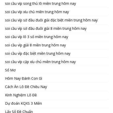
soi cầu víp song thủ lô miền trung hôm nay
soi cầu víp xíu chủ miền trung hôm nay
soi cầu víp sớ đầu đuôi giải đặc biệt miền trung hôm nay
soi cầu víp sớ đầu đuôi giải 8 miền trung hôm nay
soi cầu víp lô 3 số miền trung hôm nay
soi cầu víp giải 8 miền trung hôm nay
soi cầu víp đặc biệt miền trung hôm nay
soi cầu víp cặp xíu chủ miền trung hôm nay
Sổ Mơ
Hôm Nay Đánh Con Gì
Cách Ăn Lô Đề Chiều Nay
Kinh Nghiệm Lô Đề
Dự đoán KQXS 3 Miền
Lấy Số Đề Chuẩn