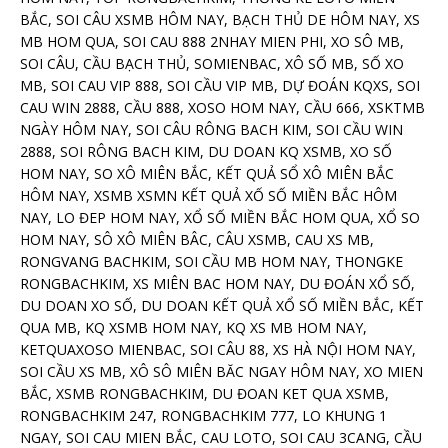
BẮC, SOI CÂU XSMB HÔM NAY, BẠCH THỦ DE HÔM NAY, XS
MB HOM QUA, SOI CAU 888 2NHAY MIEN PHI, XO SÔ MB,
SOI CÂU, CẦU BẠCH THỦ, SOMIENBAC, XÔ SỐ MB, SỐ XO
MB, SOI CAU VIP 888, SOI CẦU VIP MB, DỰ ĐOÁN KQXS, SOI
CAU WIN 2888, CẦU 888, XOSO HOM NAY, CẦU 666, XSKTMB
NGÀY HÔM NAY, SOI CÂU RÔNG BACH KIM, SOI CẦU WIN
2888, SOI RÔNG BACH KIM, DU DOAN KQ XSMB, XO SỐ
HOM NAY, SO XÔ MIÊN BẮC, KẾT QUẢ SỔ XÔ MIÊN BẮC
HÔM NAY, XSMB XSMN KẾT QUẢ XỐ SỐ MIỀN BẮC HÔM
NAY, LO ĐEP HOM NAY, XỔ SỐ MIỀN BẮC HOM QUA, XỔ SO
HOM NAY, SÔ XÔ MIÊN BÂC, CÂU XSMB, CAU XS MB,
RONGVANG BACHKIM, SOI CẦU MB HOM NAY, THONGKE
RONGBACHKIM, XS MIÊN BAC HOM NAY, DU ĐOÁN XỔ SỐ,
DU DOAN XO SỐ, DU DOAN KẾT QUẢ XỔ SỐ MIỀN BẮC, KẾT
QUA MB, KQ XSMB HOM NAY, KQ XS MB HOM NAY,
KETQUAXOSO MIENBAC, SOI CÂU 88, XS HÀ NỘI HOM NAY,
SOI CẦU XS MB, XÔ SÔ MIÊN BĂC NGAY HÔM NAY, XO MIEN
BẮC, XSMB RONGBACHKIM, DU ĐOAN KET QUA XSMB,
RONGBACHKIM 247, RONGBACHKIM 777, LO KHUNG 1
NGAY, SOI CAU MIEN BẮC, CAU LOTO, SOI CAU 3CANG, CẦU