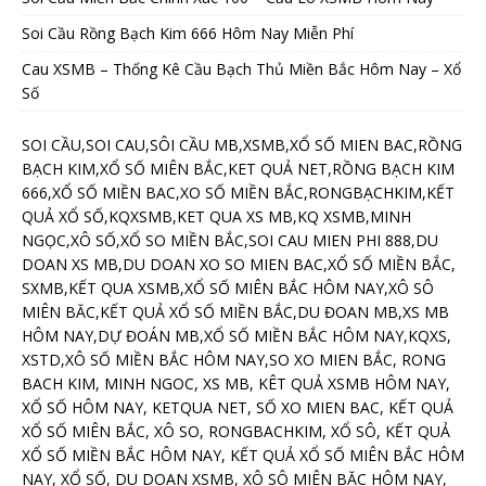
Soi Cầu Rồng Bạch Kim 666 Hôm Nay Miễn Phí
Cau XSMB – Thống Kê Cầu Bạch Thủ Miền Bắc Hôm Nay – Xổ
Số
SOI CẦU,SOI CAU,SÔI CẦU MB,XSMB,XỔ SỐ MIEN BAC,RỒNG
BẠCH KIM,XỔ SỐ MIÊN BẮC,KET QUẢ NET,RỒNG BẠCH KIM
666,XỔ SỐ MIỀN BAC,XO SỐ MIỀN BẮC,RONGBẠCHKIM,KẾT
QUẢ XỔ SỐ,KQXSMB,KET QUA XS MB,KQ XSMB,MINH
NGỌC,XÔ SỐ,XỔ SO MIỀN BẮC,SOI CAU MIEN PHI 888,DU
DOAN XS MB,DU DOAN XO SO MIEN BAC,XỔ SỐ MIỀN BẮC,
SXMB,KẾT QUA XSMB,XỔ SỐ MIÊN BẮC HÔM NAY,XÔ SÔ
MIÊN BĂC,KẾT QUẢ XỔ SỐ MIỀN BẮC,DU ĐOAN MB,XS MB
HÔM NAY,DỰ ĐOÁN MB,XỔ SỐ MIỀN BẮC HÔM NAY,KQXS,
XSTD,XÔ SỐ MIỀN BẮC HÔM NAY,SO XO MIEN BẮC, RONG
BACH KIM, MINH NGOC, XS MB, KÊT QUẢ XSMB HÔM NAY,
XỔ SỐ HÔM NAY, KETQUA NET, SỐ XO MIEN BAC, KẾT QUẢ
XỔ SỐ MIÊN BẮC, XÔ SO, RONGBACHKIM, XỔ SÔ, KẾT QUẢ
XỔ SỐ MIỀN BẮC HÔM NAY, KẾT QUẢ XỔ SỐ MIÊN BẮC HÔM
NAY, XỔ SỐ, DU DOAN XSMB, XÔ SÔ MIÊN BĂC HÔM NAY,