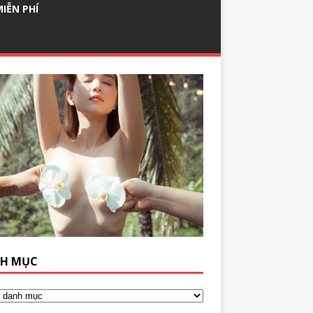
IỄN PHÍ
H MỤC