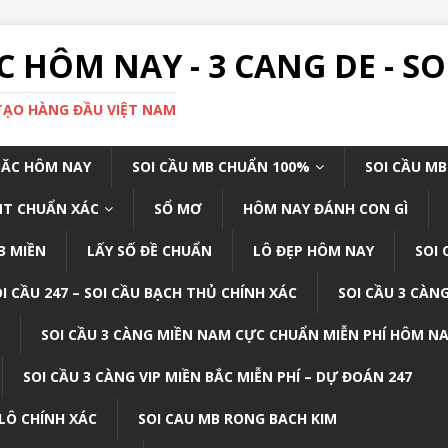
 HÔM NAY - 3 CANG DE - SO
TẠO HÀNG ĐẦU VIỆT NAM
 BĂC HÔM NAY
SOI CẦU MB CHUẨN 100%
SOI CẦU MB
MT CHUẨN XÁC
SỔ MƠ
HÔM NAY ĐÁNH CON GÌ
3 MIỀN
LẤY SỐ ĐỀ CHUẨN
LÔ ĐẸP HÔM NAY
SOI 
OI CẦU 247 – SOI CẦU BẠCH THỦ CHÍNH XÁC
SOI CẦU 3 CÀN
SOI CẦU 3 CÀNG MIỀN NAM CỰC CHUẨN MIỄN PHÍ HÔM N
SOI CẦU 3 CÀNG VIP MIỀN BẮC MIỄN PHÍ – DỰ ĐOÁN 247
 LÔ CHÍNH XÁC
SOI CAU MB RONG BACH KIM