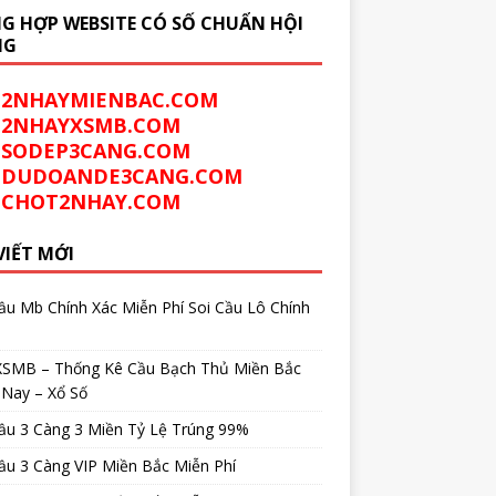
G HỢP WEBSITE CÓ SỐ CHUẨN HỘI
NG
2NHAYMIENBAC.COM
2NHAYXSMB.COM
SODEP3CANG.COM
DUDOANDE3CANG.COM
CHOT2NHAY.COM
VIẾT MỚI
ầu Mb Chính Xác Miễn Phí Soi Cầu Lô Chính
XSMB – Thống Kê Cầu Bạch Thủ Miền Bắc
Nay – Xổ Số
ầu 3 Càng 3 Miền Tỷ Lệ Trúng 99%
ầu 3 Càng VIP Miền Bắc Miễn Phí