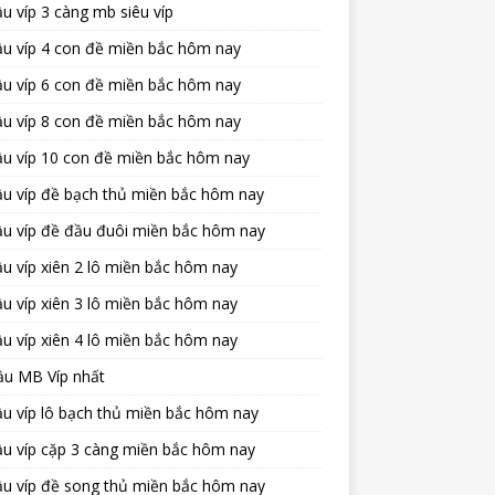
ầu víp 3 càng mb siêu víp
ầu víp 4 con đề miền bắc hôm nay
ầu víp 6 con đề miền bắc hôm nay
ầu víp 8 con đề miền bắc hôm nay
ầu víp 10 con đề miền bắc hôm nay
ầu víp đề bạch thủ miền bắc hôm nay
ầu víp đề đầu đuôi miền bắc hôm nay
ầu víp xiên 2 lô miền bắc hôm nay
ầu víp xiên 3 lô miền bắc hôm nay
ầu víp xiên 4 lô miền bắc hôm nay
ầu MB Víp nhất
ầu víp lô bạch thủ miền bắc hôm nay
ầu víp cặp 3 càng miền bắc hôm nay
ầu víp đề song thủ miền bắc hôm nay