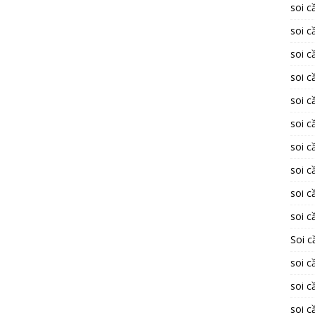
soi c
soi c
soi c
soi c
soi c
soi c
soi c
soi c
soi c
soi c
Soi c
soi c
soi c
soi c