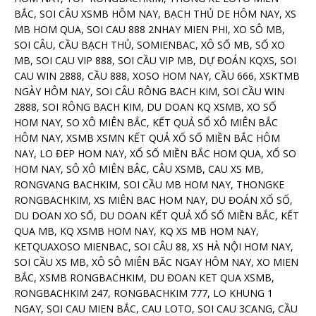
BẮC, SOI CÂU XSMB HÔM NAY, BẠCH THỦ DE HÔM NAY, XS
MB HOM QUA, SOI CAU 888 2NHAY MIEN PHI, XO SÔ MB,
SOI CÂU, CẦU BẠCH THỦ, SOMIENBAC, XÔ SỐ MB, SỐ XO
MB, SOI CAU VIP 888, SOI CẦU VIP MB, DỰ ĐOÁN KQXS, SOI
CAU WIN 2888, CẦU 888, XOSO HOM NAY, CẦU 666, XSKTMB
NGÀY HÔM NAY, SOI CÂU RÔNG BACH KIM, SOI CẦU WIN
2888, SOI RÔNG BACH KIM, DU DOAN KQ XSMB, XO SỐ
HOM NAY, SO XÔ MIÊN BẮC, KẾT QUẢ SỔ XÔ MIÊN BẮC
HÔM NAY, XSMB XSMN KẾT QUẢ XỐ SỐ MIỀN BẮC HÔM
NAY, LO ĐEP HOM NAY, XỔ SỐ MIỀN BẮC HOM QUA, XỔ SO
HOM NAY, SÔ XÔ MIÊN BÂC, CÂU XSMB, CAU XS MB,
RONGVANG BACHKIM, SOI CẦU MB HOM NAY, THONGKE
RONGBACHKIM, XS MIÊN BAC HOM NAY, DU ĐOÁN XỔ SỐ,
DU DOAN XO SỐ, DU DOAN KẾT QUẢ XỔ SỐ MIỀN BẮC, KẾT
QUA MB, KQ XSMB HOM NAY, KQ XS MB HOM NAY,
KETQUAXOSO MIENBAC, SOI CÂU 88, XS HÀ NỘI HOM NAY,
SOI CẦU XS MB, XÔ SÔ MIÊN BĂC NGAY HÔM NAY, XO MIEN
BẮC, XSMB RONGBACHKIM, DU ĐOAN KET QUA XSMB,
RONGBACHKIM 247, RONGBACHKIM 777, LO KHUNG 1
NGAY, SOI CAU MIEN BẮC, CAU LOTO, SOI CAU 3CANG, CẦU