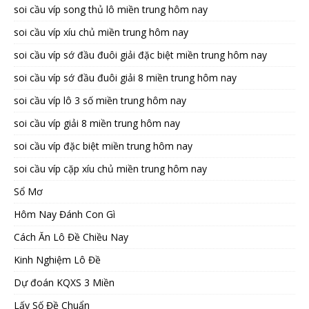
soi cầu víp song thủ lô miền trung hôm nay
soi cầu víp xíu chủ miền trung hôm nay
soi cầu víp sớ đầu đuôi giải đặc biệt miền trung hôm nay
soi cầu víp sớ đầu đuôi giải 8 miền trung hôm nay
soi cầu víp lô 3 số miền trung hôm nay
soi cầu víp giải 8 miền trung hôm nay
soi cầu víp đặc biệt miền trung hôm nay
soi cầu víp cặp xíu chủ miền trung hôm nay
Sổ Mơ
Hôm Nay Đánh Con Gì
Cách Ăn Lô Đề Chiều Nay
Kinh Nghiệm Lô Đề
Dự đoán KQXS 3 Miền
Lấy Số Đề Chuẩn