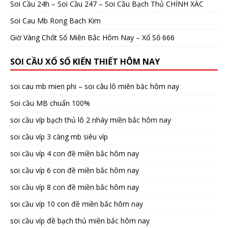
Soi Cầu 24h – Soi Cầu 247 – Soi Cầu Bạch Thủ CHÍNH XÁC
Soi Cau Mb Rong Bach Kim
Giờ Vàng Chốt Số Miền Bắc Hôm Nay – Xổ Số 666
SOI CẦU XỔ SỐ KIẾN THIẾT HÔM NAY
soi cau mb mien phi – soi câu lô miên băc hôm nay
Soi cầu MB chuẩn 100%
soi cầu víp bạch thủ lô 2 nháy miền bắc hôm nay
soi cầu víp 3 càng mb siêu víp
soi cầu víp 4 con đề miền bắc hôm nay
soi cầu víp 6 con đề miền bắc hôm nay
soi cầu víp 8 con đề miền bắc hôm nay
soi cầu víp 10 con đề miền bắc hôm nay
soi cầu víp đề bạch thủ miền bắc hôm nay