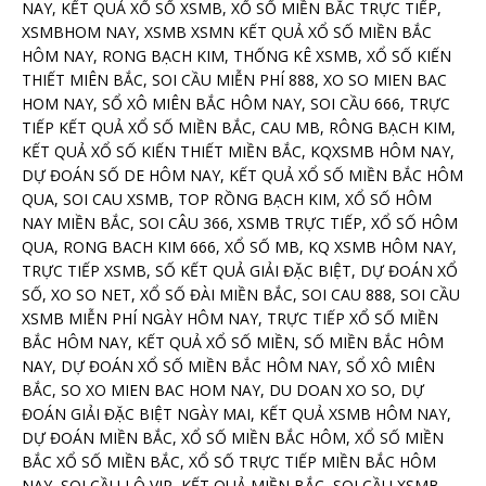
NAY, KẾT QUẢ XỔ SỐ XSMB, XỔ SỐ MIỀN BẮC TRỰC TIẾP,
XSMBHOM NAY, XSMB XSMN KẾT QUẢ XỔ SỐ MIỀN BẮC
HÔM NAY, RONG BẠCH KIM, THỐNG KÊ XSMB, XỔ SỐ KIẾN
THIẾT MIÊN BẮC, SOI CẦU MIỄN PHÍ 888, XO SO MIEN BAC
HOM NAY, SỔ XÔ MIÊN BẮC HÔM NAY, SOI CẦU 666, TRỰC
TIẾP KẾT QUẢ XỔ SỐ MIỀN BẮC, CAU MB, RÔNG BẠCH KIM,
KẾT QUẢ XỔ SỐ KIẾN THIẾT MIỀN BẮC, KQXSMB HÔM NAY,
DỰ ĐOÁN SỐ DE HÔM NAY, KẾT QUẢ XỔ SỐ MIỀN BẮC HÔM
QUA, SOI CAU XSMB, TOP RỒNG BẠCH KIM, XỔ SỐ HÔM
NAY MIỀN BẮC, SOI CÂU 366, XSMB TRỰC TIẾP, XỔ SỐ HÔM
QUA, RONG BACH KIM 666, XỔ SỐ MB, KQ XSMB HÔM NAY,
TRỰC TIẾP XSMB, SỐ KẾT QUẢ GIẢI ĐẶC BIỆT, DỰ ĐOÁN XỔ
SỐ, XO SO NET, XỔ SỐ ĐÀI MIỀN BẮC, SOI CAU 888, SOI CẦU
XSMB MIỄN PHÍ NGÀY HÔM NAY, TRỰC TIẾP XỔ SỐ MIỀN
BẮC HÔM NAY, KẾT QUẢ XỔ SỐ MIỀN, SỐ MIỀN BẮC HÔM
NAY, DỰ ĐOÁN XỔ SỐ MIỀN BẮC HÔM NAY, SỔ XÔ MIÊN
BẮC, SO XO MIEN BAC HOM NAY, DU DOAN XO SO, DỰ
ĐOÁN GIẢI ĐẶC BIỆT NGÀY MAI, KẾT QUẢ XSMB HÔM NAY,
DỰ ĐOÁN MIỀN BẮC, XỔ SỐ MIỀN BẮC HÔM, XỔ SỐ MIỀN
BẮC XỔ SỐ MIỀN BẮC, XỔ SỐ TRỰC TIẾP MIỀN BẮC HÔM
NAY, SOI CẦU LÔ VIP, KẾT QUẢ MIỀN BẮC, SOI CẦU XSMB