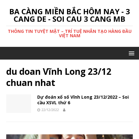
BA CÀNG MIỀN BẮC HÔM NAY - 3
CANG DE - SOI CAU 3 CANG MB
THÔNG TIN TUYỆT MẬT – TRÍ TUỆ NHÂN TẠO HÀNG ĐẦU
VIỆT NAM
du doan Vĩnh Long 23/12
chuan nhat
Dự đoán xổ số Vĩnh Long 23/12/2022 – Soi
cầu XSVL thứ 6
22/12/2022