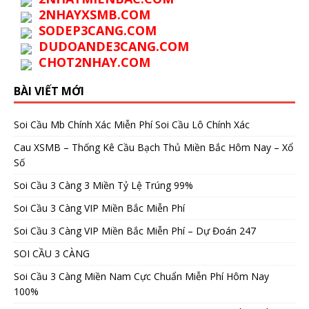
2NHAYXSMB.COM
SODEP3CANG.COM
DUDOANDE3CANG.COM
CHOT2NHAY.COM
BÀI VIẾT MỚI
Soi Cầu Mb Chính Xác Miễn Phí Soi Cầu Lô Chính Xác
Cau XSMB – Thống Kê Cầu Bạch Thủ Miền Bắc Hôm Nay – Xổ
Số
Soi Cầu 3 Càng 3 Miền Tỷ Lệ Trúng 99%
Soi Cầu 3 Càng VIP Miền Bắc Miễn Phí
Soi Cầu 3 Càng VIP Miền Bắc Miễn Phí – Dự Đoán 247
SOI CẦU 3 CÀNG
Soi Cầu 3 Càng Miền Nam Cực Chuẩn Miễn Phí Hôm Nay
100%