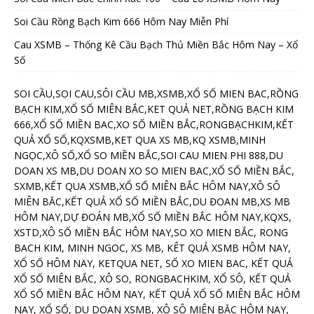
Soi Cầu Rồng Bạch Kim 666 Hôm Nay Miễn Phí
Cau XSMB – Thống Kê Cầu Bạch Thủ Miền Bắc Hôm Nay – Xổ
Số
SOI CẦU,SOI CAU,SÔI CẦU MB,XSMB,XỔ SỐ MIEN BAC,RỒNG
BẠCH KIM,XỔ SỐ MIÊN BẮC,KET QUẢ NET,RỒNG BẠCH KIM
666,XỔ SỐ MIỀN BAC,XO SỐ MIỀN BẮC,RONGBẠCHKIM,KẾT
QUẢ XỔ SỐ,KQXSMB,KET QUA XS MB,KQ XSMB,MINH
NGỌC,XÔ SỐ,XỔ SO MIỀN BẮC,SOI CAU MIEN PHI 888,DU
DOAN XS MB,DU DOAN XO SO MIEN BAC,XỔ SỐ MIỀN BẮC,
SXMB,KẾT QUA XSMB,XỔ SỐ MIÊN BẮC HÔM NAY,XÔ SÔ
MIÊN BĂC,KẾT QUẢ XỔ SỐ MIỀN BẮC,DU ĐOAN MB,XS MB
HÔM NAY,DỰ ĐOÁN MB,XỔ SỐ MIỀN BẮC HÔM NAY,KQXS,
XSTD,XÔ SỐ MIỀN BẮC HÔM NAY,SO XO MIEN BẮC, RONG
BACH KIM, MINH NGOC, XS MB, KÊT QUẢ XSMB HÔM NAY,
XỔ SỐ HÔM NAY, KETQUA NET, SỐ XO MIEN BAC, KẾT QUẢ
XỔ SỐ MIÊN BẮC, XÔ SO, RONGBACHKIM, XỔ SÔ, KẾT QUẢ
XỔ SỐ MIỀN BẮC HÔM NAY, KẾT QUẢ XỔ SỐ MIÊN BẮC HÔM
NAY, XỔ SỐ, DU DOAN XSMB, XÔ SÔ MIÊN BĂC HÔM NAY,