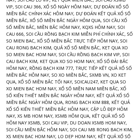
VIP, SOI CAU 366, XỔ SỐ NGÀY HÔM NAY, DỰ ĐOÁN XỔ SỐ
MIỀN BẮC CHÍNH XÁC HÔM NAY, DỰ ĐOÁN KẾT QUẢ XỔ SỐ
MIỀN BẮC, XỔ SỐ MIỀN BẮC NGÀY HÔM QUA, SOI CẦU XỔ
SỐ MIỀN BẮC, MIỀN BẮC HÔM NAY, KQXS HÔM NAY, SOI
CAU 666, SOI CẦU RỒNG BẠCH KIM MIỄN PHÍ CHÍNH XÁC, SỐ
SO MIEN BAC, XỔ SỐ MIỀN BẮC TRỰC TIẾP HÔM NAY, SOI
CAU RONG BACH KIM, QUẢ XỔ SỐ MIỀN BẮC, KET QUA XO
SO MIEN BAC HOM NAY, SOI CẦU RỒNG BẠCH KIM VIP, SOI
CAU BACH KIM, KET QUA XO SO HOM NAY, XỔ SỐ ĐÀI BẮC
HÔM NAY, RỒNG BẠCH KIM 777, TRỰC TIẾP KẾT QUẢ XỔ SỐ
MIỀN BẮC HÔM NAY, SO XO MIỀN BẮC, SXMB VN, XO KET
QUA, XỔ SỐ MIỀN BẮC TỐI NAY, SOICAU247, KET QUA SO
XO MIEN BAC HOM NAY, XỔ SỐ MIỀN NAM MIỀN BẮC, XỔ
SỐ KIẾN THIẾT MIỀN BẮC NGÀY HÔM NAY, KẾT QUẢ XỔ SỐ
MIỀN BẮC NGÀY HÔM QUA, RONG BACH KIM 888, KẾT QUẢ
XỔ SỐ KIẾN THIẾT MIỀN BẮC HÔM NAY, CẶP LÔ ĐẸP HÔM
NAY, XS MB HOM NAY, XSMB HÔM QUA, KẾT QUẢ XỔ SỐ
HÔM NAY XSMB, SOI CAU VIP, DU DOAN XSMB HOM NAY,
SOI CẦU MIỀN BẮC HÔM NAY, SOI CAU MB RONG BACH KIM,
XS MIEN BAC HOM NAY, LO DEP HOM NAY, KẾT QUẢ XỔ SỐ