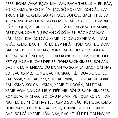
2888, RỒNG VÀNG BẠCH KIM, CAU BACH THU, XS MIEN BẮC,
SO KQXSMB, SO XO MIÊN BAC, SỐ KQXSMB, SOI CẦU 777,
TRỰC TIẾP KQXSMB, SỔ KẾT QUA, SOI CAU BACH THU, LÔ
TOP RỒNG BẠCH KIM, SÔ XÔ MIÊN BẮC, CAU 666, XSMB888,
SỔ KET QUẢ, XS MB THU 2, SOI CẦU RỒNG BẠCH KIM 666,
DU DOAN, XSMB DỰ ĐOÁN XỔ SỐ MIỀN BẮC HÔM NAY,
CẦU BẠCH KIM, SOI CÂU XSMB, SOI CAU XSMB VIP, THAM
KHẢO XSMB, BẠCH THỦ LÔ ĐẸP NHẤT HÔM NAY, DỰ ĐOÁN
GIẢI ĐẶC BIỆT HÔM NAY, RỒNG BẠCH KIM 7777, SOI CAU
188, XO SỐ HÔM NAY, SOI CAU RONGBACHKIM, TRUC TIEP
KET QUA XSMB, CAU DEP 88, RONGBACHKIM888, SOI CẦU
BACH KIM, MIENBAC, DU DOAN XO SO MIEN BAC HOM NAY,
SOI CAU XS MB, RONG BACH KIM666, KẾT QUA XO SO, SOI
CAU 6666, SOI CAU 777, SOI CẦU 2888, RONGBACHKIM 888,
CẦU XSMB, SOI CẦU XSMN, XSMB DỰ ĐOÁN, DU ĐOAN
XSMB HOM NAY, XS TRỰC TIẾP MB, RỒNG BẠCH KIM 6868,
RONGBACHKIM 666, SOI CẦU MB VIP, KẾT QUA XO SO HOM
NAY, LÔ ĐẸP HÔM NAY 188, XSMB SOI CẦU, KET QUA XSMB
HÔM NAY, TOP RONGBACHKIM, THỐNG KÊ LOTO MIỀN
BẮC, SOI CÂU XSMB HÔM NAY, BẠCH THỦ DE HÔM NAY, XS