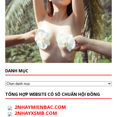
DANH MỤC
TỔNG HỢP WEBSITE CÓ SỐ CHUẨN HỘI ĐỒNG
2NHAYMIENBAC.COM
2NHAYXSMB.COM