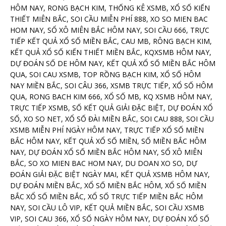
HÔM NAY, RONG BẠCH KIM, THỐNG KÊ XSMB, XỔ SỐ KIẾN
THIẾT MIÊN BẮC, SOI CẦU MIỄN PHÍ 888, XO SO MIEN BAC
HOM NAY, SỔ XÔ MIÊN BẮC HÔM NAY, SOI CẦU 666, TRỰC
TIẾP KẾT QUẢ XỔ SỐ MIỀN BẮC, CAU MB, RÔNG BẠCH KIM,
KẾT QUẢ XỔ SỐ KIẾN THIẾT MIỀN BẮC, KQXSMB HÔM NAY,
DỰ ĐOÁN SỐ DE HÔM NAY, KẾT QUẢ XỔ SỐ MIỀN BẮC HÔM
QUA, SOI CAU XSMB, TOP RỒNG BẠCH KIM, XỔ SỐ HÔM
NAY MIỀN BẮC, SOI CÂU 366, XSMB TRỰC TIẾP, XỔ SỐ HÔM
QUA, RONG BACH KIM 666, XỔ SỐ MB, KQ XSMB HÔM NAY,
TRỰC TIẾP XSMB, SỐ KẾT QUẢ GIẢI ĐẶC BIỆT, DỰ ĐOÁN XỔ
SỐ, XO SO NET, XỔ SỐ ĐÀI MIỀN BẮC, SOI CAU 888, SOI CẦU
XSMB MIỄN PHÍ NGÀY HÔM NAY, TRỰC TIẾP XỔ SỐ MIỀN
BẮC HÔM NAY, KẾT QUẢ XỔ SỐ MIỀN, SỐ MIỀN BẮC HÔM
NAY, DỰ ĐOÁN XỔ SỐ MIỀN BẮC HÔM NAY, SỔ XÔ MIÊN
BẮC, SO XO MIEN BAC HOM NAY, DU DOAN XO SO, DỰ
ĐOÁN GIẢI ĐẶC BIỆT NGÀY MAI, KẾT QUẢ XSMB HÔM NAY,
DỰ ĐOÁN MIỀN BẮC, XỔ SỐ MIỀN BẮC HÔM, XỔ SỐ MIỀN
BẮC XỔ SỐ MIỀN BẮC, XỔ SỐ TRỰC TIẾP MIỀN BẮC HÔM
NAY, SOI CẦU LÔ VIP, KẾT QUẢ MIỀN BẮC, SOI CẦU XSMB
VIP, SOI CAU 366, XỔ SỐ NGÀY HÔM NAY, DỰ ĐOÁN XỔ SỐ