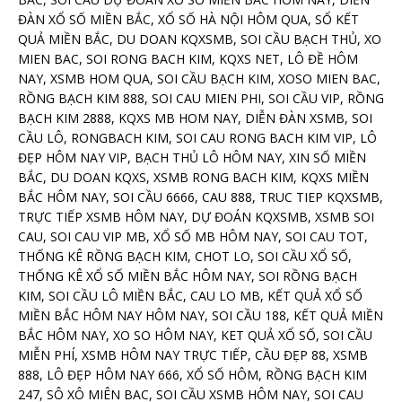
ĐÀN XỔ SỐ MIỀN BẮC, XỔ SỐ HÀ NỘI HÔM QUA, SỔ KẾT
QUẢ MIỀN BẮC, DU DOAN KQXSMB, SOI CẦU BẠCH THỦ, XO
MIEN BAC, SOI RONG BACH KIM, KQXS NET, LÔ ĐỀ HÔM
NAY, XSMB HOM QUA, SOI CẦU BẠCH KIM, XOSO MIEN BAC,
RỒNG BẠCH KIM 888, SOI CAU MIEN PHI, SOI CẦU VIP, RỒNG
BẠCH KIM 2888, KQXS MB HOM NAY, DIỄN ĐÀN XSMB, SOI
CẦU LÔ, RONGBACH KIM, SOI CAU RONG BACH KIM VIP, LÔ
ĐẸP HÔM NAY VIP, BẠCH THỦ LÔ HÔM NAY, XIN SỐ MIỀN
BẮC, DU DOAN KQXS, XSMB RONG BACH KIM, KQXS MIỀN
BẮC HÔM NAY, SOI CẦU 6666, CAU 888, TRUC TIEP KQXSMB,
TRỰC TIẾP XSMB HÔM NAY, DỰ ĐOÁN KQXSMB, XSMB SOI
CAU, SOI CAU VIP MB, XỔ SỐ MB HÔM NAY, SOI CAU TOT,
THỐNG KÊ RỒNG BẠCH KIM, CHOT LO, SOI CẦU XỔ SỐ,
THỐNG KÊ XỔ SỐ MIỀN BẮC HÔM NAY, SOI RỒNG BẠCH
KIM, SOI CẦU LÔ MIỀN BẮC, CAU LO MB, KẾT QUẢ XỔ SỐ
MIỀN BẮC HÔM NAY HÔM NAY, SOI CẦU 188, KẾT QUẢ MIỀN
BẮC HÔM NAY, XO SO HÔM NAY, KET QUẢ XỔ SỐ, SOI CẦU
MIỄN PHÍ, XSMB HÔM NAY TRỰC TIẾP, CẦU ĐẸP 88, XSMB
888, LÔ ĐẸP HÔM NAY 666, XỔ SỐ HÔM, RỒNG BẠCH KIM
247, SÔ XÔ MIÊN BAC, SOI CẦU XSMB HÔM NAY, SOI CAU