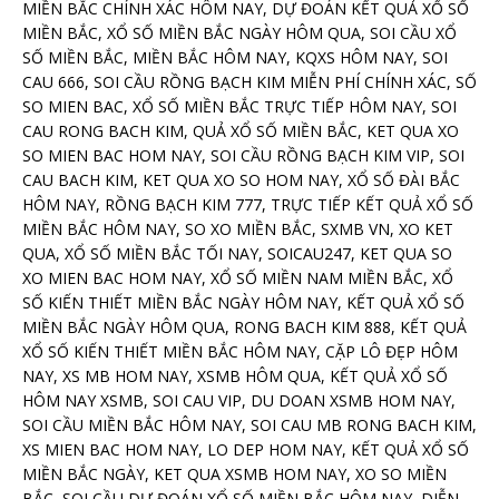
MIỀN BẮC CHÍNH XÁC HÔM NAY, DỰ ĐOÁN KẾT QUẢ XỔ SỐ
MIỀN BẮC, XỔ SỐ MIỀN BẮC NGÀY HÔM QUA, SOI CẦU XỔ
SỐ MIỀN BẮC, MIỀN BẮC HÔM NAY, KQXS HÔM NAY, SOI
CAU 666, SOI CẦU RỒNG BẠCH KIM MIỄN PHÍ CHÍNH XÁC, SỐ
SO MIEN BAC, XỔ SỐ MIỀN BẮC TRỰC TIẾP HÔM NAY, SOI
CAU RONG BACH KIM, QUẢ XỔ SỐ MIỀN BẮC, KET QUA XO
SO MIEN BAC HOM NAY, SOI CẦU RỒNG BẠCH KIM VIP, SOI
CAU BACH KIM, KET QUA XO SO HOM NAY, XỔ SỐ ĐÀI BẮC
HÔM NAY, RỒNG BẠCH KIM 777, TRỰC TIẾP KẾT QUẢ XỔ SỐ
MIỀN BẮC HÔM NAY, SO XO MIỀN BẮC, SXMB VN, XO KET
QUA, XỔ SỐ MIỀN BẮC TỐI NAY, SOICAU247, KET QUA SO
XO MIEN BAC HOM NAY, XỔ SỐ MIỀN NAM MIỀN BẮC, XỔ
SỐ KIẾN THIẾT MIỀN BẮC NGÀY HÔM NAY, KẾT QUẢ XỔ SỐ
MIỀN BẮC NGÀY HÔM QUA, RONG BACH KIM 888, KẾT QUẢ
XỔ SỐ KIẾN THIẾT MIỀN BẮC HÔM NAY, CẶP LÔ ĐẸP HÔM
NAY, XS MB HOM NAY, XSMB HÔM QUA, KẾT QUẢ XỔ SỐ
HÔM NAY XSMB, SOI CAU VIP, DU DOAN XSMB HOM NAY,
SOI CẦU MIỀN BẮC HÔM NAY, SOI CAU MB RONG BACH KIM,
XS MIEN BAC HOM NAY, LO DEP HOM NAY, KẾT QUẢ XỔ SỐ
MIỀN BẮC NGÀY, KET QUA XSMB HOM NAY, XO SO MIỀN
BẮC, SOI CẦU DỰ ĐOÁN XỔ SỐ MIỀN BẮC HÔM NAY, DIỄN