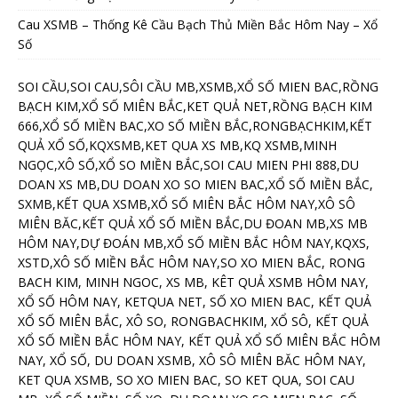
Cau XSMB – Thống Kê Cầu Bạch Thủ Miền Bắc Hôm Nay – Xổ
Số
SOI CẦU,SOI CAU,SÔI CẦU MB,XSMB,XỔ SỐ MIEN BAC,RỒNG
BẠCH KIM,XỔ SỐ MIÊN BẮC,KET QUẢ NET,RỒNG BẠCH KIM
666,XỔ SỐ MIỀN BAC,XO SỐ MIỀN BẮC,RONGBẠCHKIM,KẾT
QUẢ XỔ SỐ,KQXSMB,KET QUA XS MB,KQ XSMB,MINH
NGỌC,XÔ SỐ,XỔ SO MIỀN BẮC,SOI CAU MIEN PHI 888,DU
DOAN XS MB,DU DOAN XO SO MIEN BAC,XỔ SỐ MIỀN BẮC,
SXMB,KẾT QUA XSMB,XỔ SỐ MIÊN BẮC HÔM NAY,XÔ SÔ
MIÊN BĂC,KẾT QUẢ XỔ SỐ MIỀN BẮC,DU ĐOAN MB,XS MB
HÔM NAY,DỰ ĐOÁN MB,XỔ SỐ MIỀN BẮC HÔM NAY,KQXS,
XSTD,XÔ SỐ MIỀN BẮC HÔM NAY,SO XO MIEN BẮC, RONG
BACH KIM, MINH NGOC, XS MB, KÊT QUẢ XSMB HÔM NAY,
XỔ SỐ HÔM NAY, KETQUA NET, SỐ XO MIEN BAC, KẾT QUẢ
XỔ SỐ MIÊN BẮC, XÔ SO, RONGBACHKIM, XỔ SÔ, KẾT QUẢ
XỔ SỐ MIỀN BẮC HÔM NAY, KẾT QUẢ XỔ SỐ MIÊN BẮC HÔM
NAY, XỔ SỐ, DU DOAN XSMB, XÔ SÔ MIÊN BĂC HÔM NAY,
KET QUA XSMB, SO XO MIEN BAC, SO KET QUA, SOI CAU