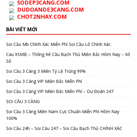
SODEP3CANG.COM
DUDOANDE3CANG.COM
CHOT2NHAY.COM
BÀI VIẾT MỚI
Soi Cầu Mb Chính Xác Miễn Phí Soi Cầu Lô Chính Xác
Cau XSMB – Thống Kê Cầu Bạch Thủ Miền Bắc Hôm Nay – Xổ
Số
Soi Cầu 3 Càng 3 Miền Tỷ Lệ Trúng 99%
Soi Cầu 3 Càng VIP Miền Bắc Miễn Phí
Soi Cầu 3 Càng VIP Miền Bắc Miễn Phí – Dự Đoán 247
SOI CẦU 3 CÀNG
Soi Cầu 3 Càng Miền Nam Cực Chuẩn Miễn Phí Hôm Nay
100%
Soi Cầu 24h – Soi Cầu 247 – Soi Cầu Bạch Thủ CHÍNH XÁC