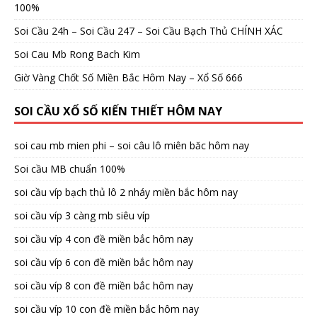
100%
Soi Cầu 24h – Soi Cầu 247 – Soi Cầu Bạch Thủ CHÍNH XÁC
Soi Cau Mb Rong Bach Kim
Giờ Vàng Chốt Số Miền Bắc Hôm Nay – Xổ Số 666
SOI CẦU XỔ SỐ KIẾN THIẾT HÔM NAY
soi cau mb mien phi – soi câu lô miên băc hôm nay
Soi cầu MB chuẩn 100%
soi cầu víp bạch thủ lô 2 nháy miền bắc hôm nay
soi cầu víp 3 càng mb siêu víp
soi cầu víp 4 con đề miền bắc hôm nay
soi cầu víp 6 con đề miền bắc hôm nay
soi cầu víp 8 con đề miền bắc hôm nay
soi cầu víp 10 con đề miền bắc hôm nay