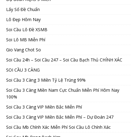
Lấy Số Đề Chuẩn
Lô Đẹp Hôm Nay
Soi Cầu Lô Đề XSMB
Soi Lô MB Miễn Phí
Gio Vang Chot So
Soi Cầu 24h – Soi Cầu 247 – Soi Cầu Bạch Thủ CHÍNH XÁC
SOI CẦU 3 CÀNG
Soi Cầu 3 Càng 3 Miền Tỷ Lệ Trúng 99%
Soi Cầu 3 Càng Miền Nam Cực Chuẩn Miễn Phí Hôm Nay
100%
Soi Cầu 3 Càng VIP Miền Bắc Miễn Phí
Soi Cầu 3 Càng VIP Miền Bắc Miễn Phí – Dự Đoán 247
Soi Cầu Mb Chính Xác Miễn Phí Soi Cầu Lô Chính Xác