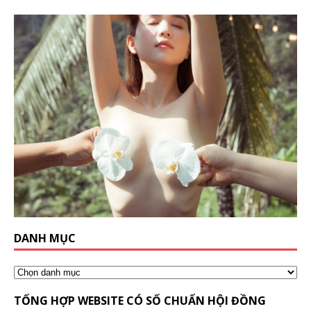
DANH MỤC
TỔNG HỢP WEBSITE CÓ SỐ CHUẨN HỘI ĐỒNG