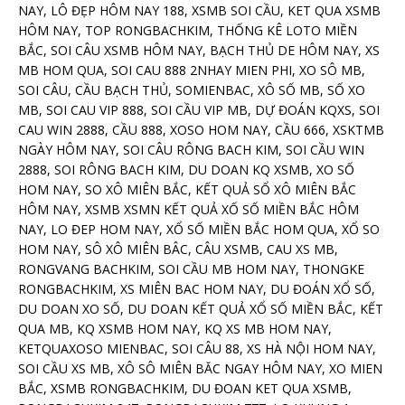
NAY, LÔ ĐẸP HÔM NAY 188, XSMB SOI CẦU, KET QUA XSMB
HÔM NAY, TOP RONGBACHKIM, THỐNG KÊ LOTO MIỀN
BẮC, SOI CÂU XSMB HÔM NAY, BẠCH THỦ DE HÔM NAY, XS
MB HOM QUA, SOI CAU 888 2NHAY MIEN PHI, XO SÔ MB,
SOI CÂU, CẦU BẠCH THỦ, SOMIENBAC, XÔ SỐ MB, SỐ XO
MB, SOI CAU VIP 888, SOI CẦU VIP MB, DỰ ĐOÁN KQXS, SOI
CAU WIN 2888, CẦU 888, XOSO HOM NAY, CẦU 666, XSKTMB
NGÀY HÔM NAY, SOI CÂU RÔNG BACH KIM, SOI CẦU WIN
2888, SOI RÔNG BACH KIM, DU DOAN KQ XSMB, XO SỐ
HOM NAY, SO XÔ MIÊN BẮC, KẾT QUẢ SỔ XÔ MIÊN BẮC
HÔM NAY, XSMB XSMN KẾT QUẢ XỐ SỐ MIỀN BẮC HÔM
NAY, LO ĐEP HOM NAY, XỔ SỐ MIỀN BẮC HOM QUA, XỔ SO
HOM NAY, SÔ XÔ MIÊN BÂC, CÂU XSMB, CAU XS MB,
RONGVANG BACHKIM, SOI CẦU MB HOM NAY, THONGKE
RONGBACHKIM, XS MIÊN BAC HOM NAY, DU ĐOÁN XỔ SỐ,
DU DOAN XO SỐ, DU DOAN KẾT QUẢ XỔ SỐ MIỀN BẮC, KẾT
QUA MB, KQ XSMB HOM NAY, KQ XS MB HOM NAY,
KETQUAXOSO MIENBAC, SOI CÂU 88, XS HÀ NỘI HOM NAY,
SOI CẦU XS MB, XÔ SÔ MIÊN BĂC NGAY HÔM NAY, XO MIEN
BẮC, XSMB RONGBACHKIM, DU ĐOAN KET QUA XSMB,